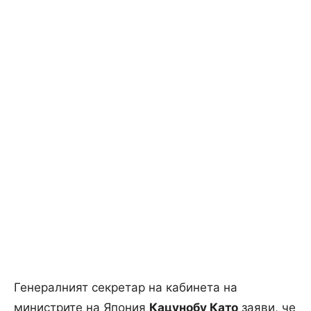
Генералният секретар на кабинета на
министрите на Япония
Кацунобу Като
заяви, че