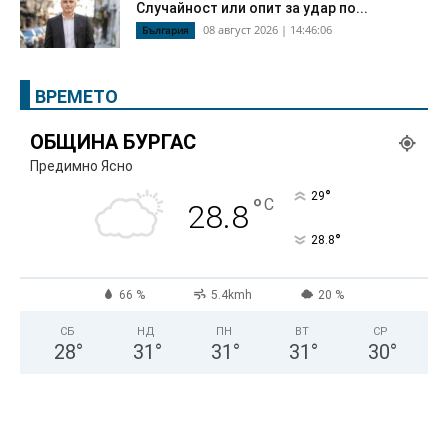
Случайност или опит за удар по...
08 август 2026 | 14:46:06
България
ВРЕМЕТО
ОБЩИНА БУРГАС
Предимно Ясно
°
29
°
C
28.8
°
28.8
66 %
5.4kmh
20 %
СБ
НД
ПН
ВТ
СР
28
°
31
°
31
°
31
°
30
°