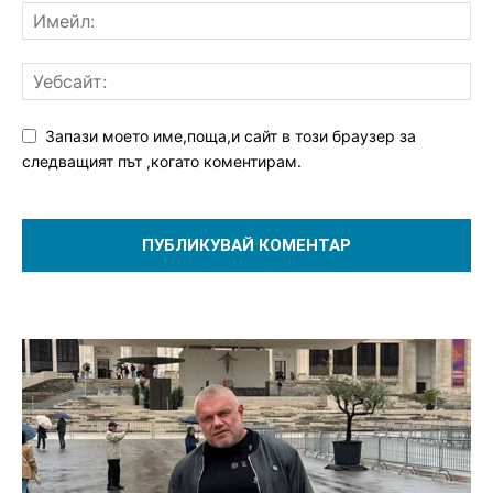
Запази моето име,поща,и сайт в този браузер за
следващият път ,когато коментирам.