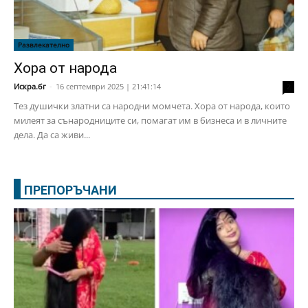
Развлекателно
Хора от народа
Искра.бг
-
16 септември 2025 | 21:41:14
2
Тез душички златни са народни момчета. Хора от народа, които
милеят за сънародниците си, помагат им в бизнеса и в личните
дела. Да са живи...
ПРЕПОРЪЧАНИ