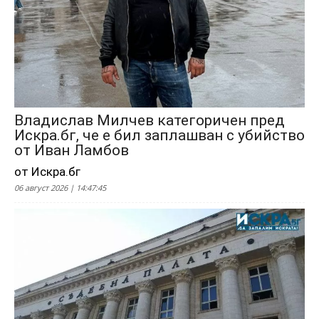
Владислав Милчев категоричен пред
Искра.бг, че е бил заплашван с убийство
от Иван Ламбов
от Искра.бг
06 август 2026 | 14:47:45