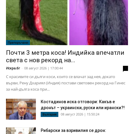
Препоръчани
Почти 3 метра коса! Индийка впечатли
света с нов рекорд на...
Искра.бг
-
08 август 2026 | 17:00:44
0
С красивите си дълги коси, които се влачат зад нея, докато
върви, Рену Дхариял (Индия) постави световен рекорд на Гинес
за най-дълга коса при...
Костадинов иска отговори: Какъв е
дронът – украински, руски или ирански?!
08 август 2026 | 15:50:24
България
Рибарски за взривилия се дрон: