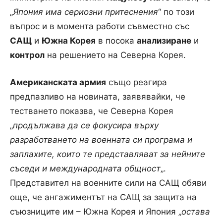
„
Япония има сериозни притеснения
“ по този
въпрос и в момента работи съвместно със
САЩ
и
Южна Корея
в посока
анализиране
и
контрол
на решението на Северна Корея.
Американската армия
също реагира
предпазливо на новината, заявявайки, че
тестването показва, че Северна Корея
„
продължава да се фокусира върху
разработването на военната си програма и
заплахите, които те представляват за нейните
съседи и международната общност
„.
Представител на военните сили на САЩ обяви
още, че ангажиментът на САЩ за защита на
съюзниците им – Южна Корея и Япония „
остава