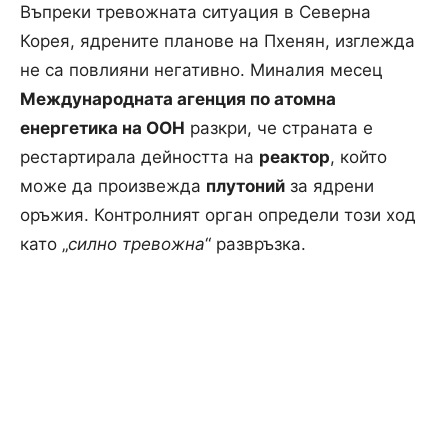
Въпреки тревожната ситуация в Северна
Корея, ядрените планове на Пхенян, изглежда
не са повлияни негативно. Миналия месец
Международната агенция по атомна
енергетика на ООН
разкри, че страната е
рестартирала дейността на
реактор
, който
може да произвежда
плутоний
за ядрени
оръжия. Контролният орган определи този ход
като „
силно тревожна
“ развръзка.