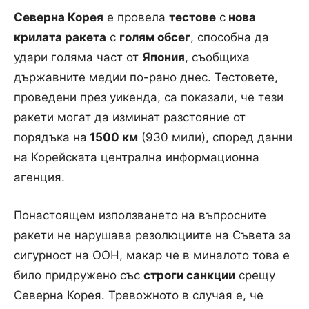
Северна Корея
е провела
тестове
с
нова
крилата ракета
с
голям обсег
, способна да
удари голяма част от
Япония
, съобщиха
държавните медии по-рано днес. Тестовете,
проведени през уикенда, са показали, че тези
ракети могат да изминат разстояние от
порядъка на
1500 км
(930 мили), според данни
на Корейската централна информационна
агенция.
Понастоящем използването на въпросните
ракети не нарушава резолюциите на Съвета за
сигурност на ООН, макар че в миналото това е
било придружено със
строги санкции
срещу
Северна Корея. Тревожното в случая е, че