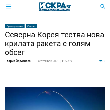
Препоръчани
Светът
Северна Корея тества нова
крилата ракета с голям
обсег
Глория Йорданова
-
13 септември 2021 | 11:59:19
27
0