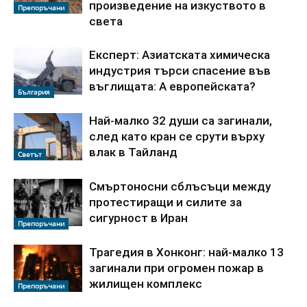
произведение на изкуството в
Препоръчани
света
Експерт: Азиатската химическа
индустрия търси спасение във
въглищата: А европейската?
България
Най-малко 32 души са загинали,
след като кран се срути върху
влак в Тайланд
Светът
Смъртоносни сблъсъци между
протестиращи и силите за
сигурност в Иран
Препоръчани
Трагедия в Хонконг: най-малко 13
загинали при огромен пожар в
жилищен комплекс
Препоръчани