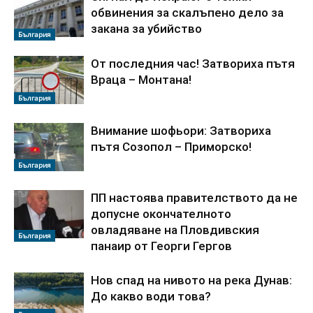
обвинения за скалъпено дело за
закана за убийство
България
От последния час! Затвориха пътя
Враца – Монтана!
България
Внимание шофьори: Затвориха
пътя Созопол – Приморско!
България
ПП настоява правителството да не
допусне окончателното
овладяване на Пловдивския
България
панаир от Георги Гергов
Нов спад на нивото на река Дунав:
До какво води това?