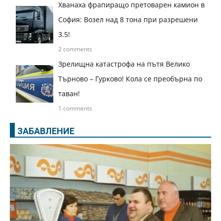
Хванаха фрапиращо претоварен камион в
София: Возел над 8 тона при разрешени
3.5!
2 comments
Зрелищна катастрофа на пътя Велико
Търново – Гурково! Кола се преобърна по
таван!
1 comments
ЗАБАВЛЕНИЕ