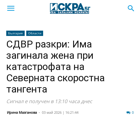
България
Области
СДВР разкри: Има
загинала жена при
катастрофата на
Северната скоростна
тангента
Сигнал е получен в 13:10 часа днес
Ирина Мазганова
-
03 май 2026 | 16:21:44
415
0