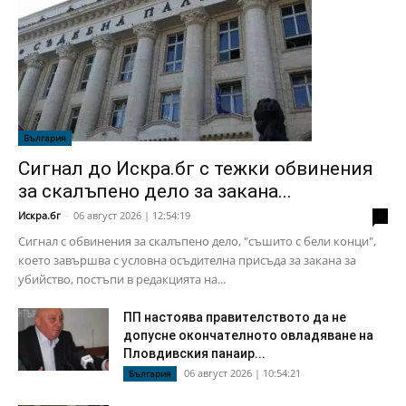
България
Сигнал до Искра.бг с тежки обвинения
за скалъпено дело за закана...
Искра.бг
-
06 август 2026 | 12:54:19
0
Сигнал с обвинения за скалъпено дело, "съшито с бели конци",
което завършва с условна осъдителна присъда за закана за
убийство, постъпи в редакцията на...
ПП настоява правителството да не
допусне окончателното овладяване на
Пловдивския панаир...
06 август 2026 | 10:54:21
България