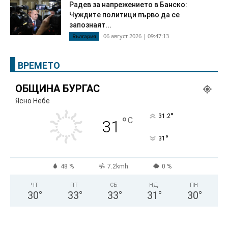
Радев за напрежението в Банско:
Чуждите политици първо да се
запознаят...
06 август 2026 | 09:47:13
България
ВРЕМЕТО
ОБЩИНА БУРГАС
Ясно Небе
°
31.2
°
C
31
°
31
48 %
7.2kmh
0 %
ЧТ
ПТ
СБ
НД
ПН
30
°
33
°
33
°
31
°
30
°