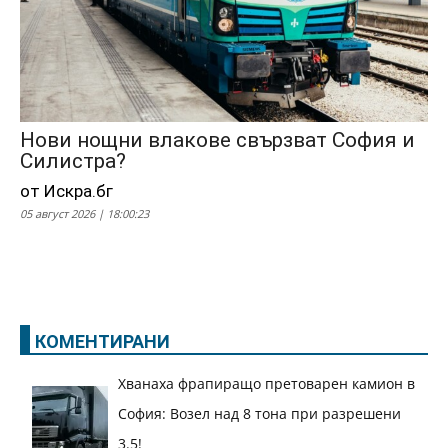
Нови нощни влакове свързват София и
Силистра?
от Искра.бг
05 август 2026 | 18:00:23
КОМЕНТИРАНИ
Хванаха фрапиращо претоварен камион в
София: Возел над 8 тона при разрешени
3.5!