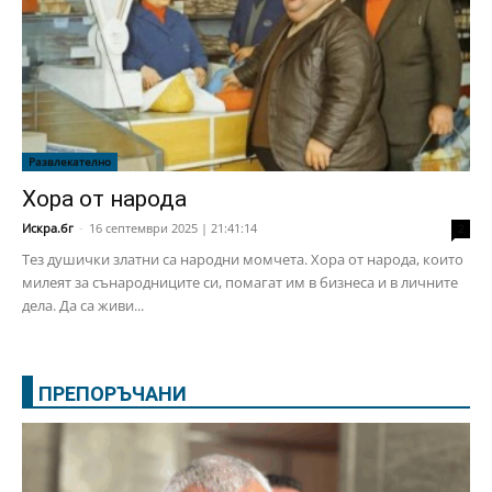
Развлекателно
Хора от народа
Искра.бг
-
16 септември 2025 | 21:41:14
2
Тез душички златни са народни момчета. Хора от народа, които
милеят за сънародниците си, помагат им в бизнеса и в личните
дела. Да са живи...
ПРЕПОРЪЧАНИ