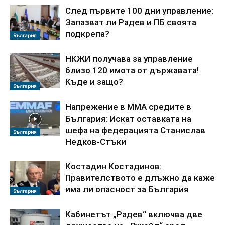
След първите 100 дни управление:
Запазват ли Радев и ПБ своята
подкрепа?
България
НКЖИ получава за управление
близо 120 имота от държавата!
Къде и защо?
България
Напрежение в ММА средите в
България: Искат оставката на
шефа на федерацията Станислав
България
Недков-Стъки
Костадин Костадинов:
Правителството е длъжно да каже
има ли опасност за България
България
Кабинетът „Радев“ включва две