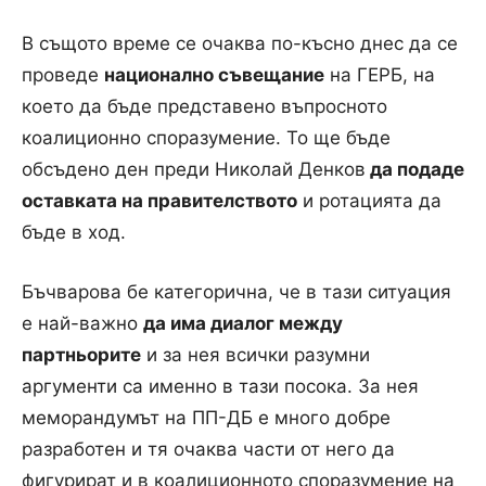
В същото време се очаква по-късно днес да се
проведе
национално съвещание
на ГЕРБ, на
което да бъде представено въпросното
коалиционно споразумение. То ще бъде
обсъдено ден преди Николай Денков
да подаде
оставката на правителството
и ротацията да
бъде в ход.
Бъчварова бе категорична, че в тази ситуация
е най-важно
да има диалог между
партньорите
и за нея всички разумни
аргументи са именно в тази посока. За нея
меморандумът на ПП-ДБ е много добре
разработен и тя очаква части от него да
фигурират и в коалиционното споразумение на