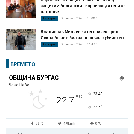
защитим българските производители на
плодове...
06 август 2026 | 16:00:16
България
Владислав Милчев категоричен пред
Искра.бг, че е бил заплашван с убийство...
06 август 2026 | 14:47:45
България
ВРЕМЕТО
ОБЩИНА БУРГАС
Ясно Небе
°
23.4
°
C
22.7
°
22.7
99 %
4.9kmh
0 %