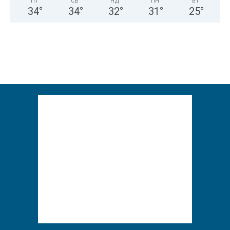
ПТ
СБ
НД
ПН
ВТ
34
°
34
°
32
°
31
°
25
°