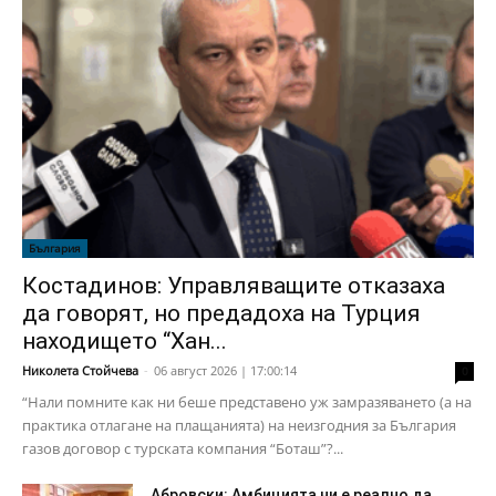
България
Костадинов: Управляващите отказаха
да говорят, но предадоха на Турция
находището “Хан...
Николета Стойчева
-
06 август 2026 | 17:00:14
0
“Нали помните как ни беше представено уж замразяването (а на
практика отлагане на плащанията) на неизгодния за България
газов договор с турската компания “Боташ”?...
Абровски: Амбицията ни е реално да