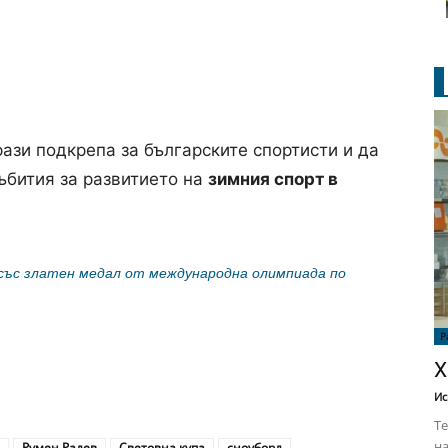
ази подкрепа за българските спортисти и да
ъбития за развитието на
зимния спорт в
 със златен медал от международна олимпиада по
Р
Х
Ис
Те
на
Румен Радев
Световна купа
сноуборд