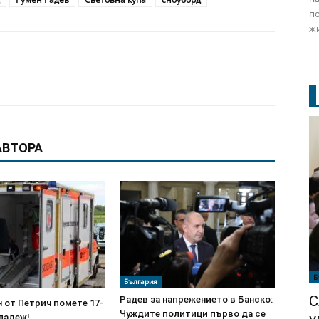
по
жи
АВТОРА
Б
България
С
Радев за напрежението в Банско:
 от Петрич помете 17-
Чуждите политици първо да се
ладеж!