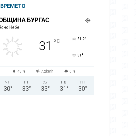
ВРЕМЕТО
ОБЩИНА БУРГАС
Ясно Небе
°
31.2
°
C
31
°
31
48 %
7.2kmh
0 %
ЧТ
ПТ
СБ
НД
ПН
30
°
33
°
33
°
31
°
30
°