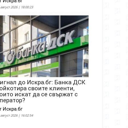
т Искра.бг
 август 2026 | 18:00:23
игнал до Искра.бг: Банка ДСК
ойкотира своите клиенти,
оито искат да се свържат с
ператор?
т Искра.бг
 август 2026 | 16:02:54