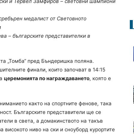
вски и Тервел Замфиров – световни шампиони
сребърен медалист от Световното
и
ева – българските представителки в
та „Томба“ пред Бъндеришка поляна.
ителните финали, които започват в 14:15
на
церемонията по награждаването
, която е
ниманието както на спортните фенове, така
ост. Българските представители ще се
тели в света, а домакинството на такъв
а високото ниво на ски и сноуборд курортите