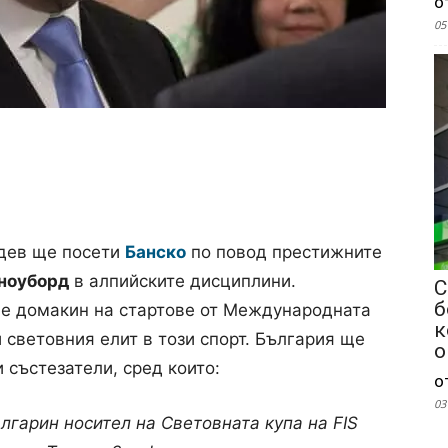
о
05
адев ще посети
Банско
по повод престижните
сноуборд
в алпийските дисциплини.
С
б
т е домакин на стартове от Международната
к
и световния елит в този спорт. България ще
о
 състезатели, сред които:
о
03
лгарин носител на Световната купа на FIS