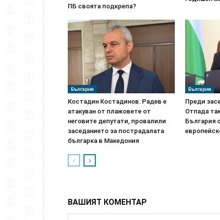
ПБ своята подкрепа?
България
България
Костадин Костадинов: Радев е
Преди засе
атакуван от плажoвете от
Отпада так
неговите депутати, провалили
България о
заседанието за пострадалата
европейск
българка в Македония
ВАШИЯТ КОМЕНТАР