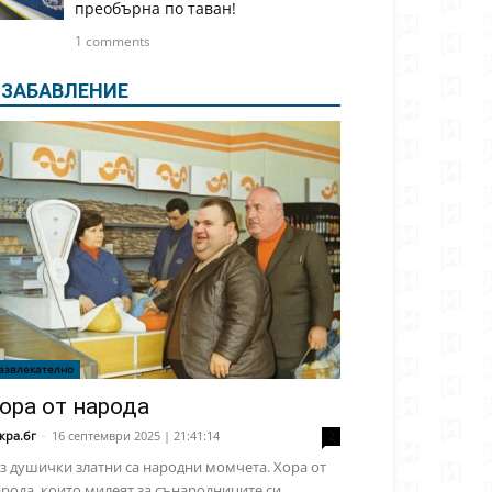
преобърна по таван!
1 comments
ЗАБАВЛЕНИЕ
азвлекателно
ора от народа
кра.бг
-
16 септември 2025 | 21:41:14
2
з душички златни са народни момчета. Хора от
рода, които милеят за сънародниците си,