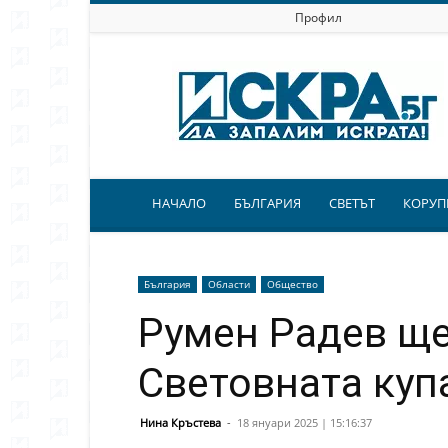
Профил
Искра.бг
НАЧАЛО
БЪЛГАРИЯ
СВЕТЪТ
КОРУП
България
Области
Общество
Румен Радев ще
Световната куп
Нина Кръстева
-
18 януари 2025 | 15:16:37