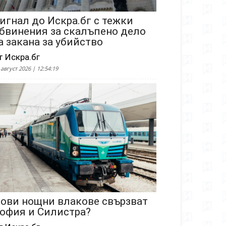
игнал до Искра.бг с тежки
бвинения за скалъпено дело
а закана за убийство
т Искра.бг
 август 2026 | 12:54:19
ови нощни влакове свързват
офия и Силистра?