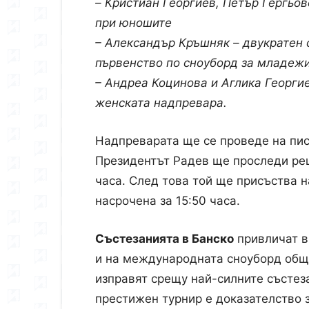
– Кристиан Георгиев, Петър Гергьо
при юношите
– Александър Кръшняк – двукратен 
първенство по сноуборд за младеж
– Андреа Коцинова и Аглика Георги
женската надпревара.
Надпреварата ще се проведе на пис
Президентът Радев ще проследи реш
часа. След това той ще присъства 
насрочена за 15:50 часа.
Състезанията в Банско
привличат в
и на международната сноуборд общн
изправят срещу най-силните състеза
престижен турнир е доказателство з