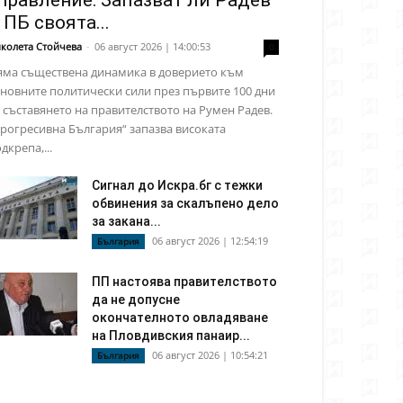
правление: Запазват ли Радев
 ПБ своята...
колета Стойчева
-
06 август 2026 | 14:00:53
0
яма съществена динамика в доверието към
новните политически сили през първите 100 дни
 съставянето на правителството на Румен Радев.
рогресивна България“ запазва високата
дкрепа,...
Сигнал до Искра.бг с тежки
обвинения за скалъпено дело
за закана...
06 август 2026 | 12:54:19
България
ПП настоява правителството
да не допусне
окончателното овладяване
на Пловдивския панаир...
06 август 2026 | 10:54:21
България