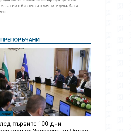
магат им в бизнеса и в личните дела. Да са
ви...
ПРЕПОРЪЧАНИ
ългария
лед първите 100 дни