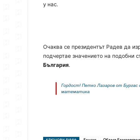
у нас.
Очаква се президентът Радев да изр
подчертае значението на подобни с
България
.
Гордост! Петко Лазаров от Бургас
математика
Банско
Област Благоевград
КЛЮЧОВИ ДУМИ: