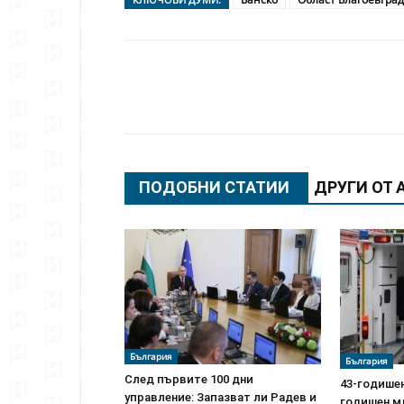
Сподели
ПОДОБНИ СТАТИИ
ДРУГИ ОТ 
България
България
След първите 100 дни
43-годишен
управление: Запазват ли Радев и
годишен м