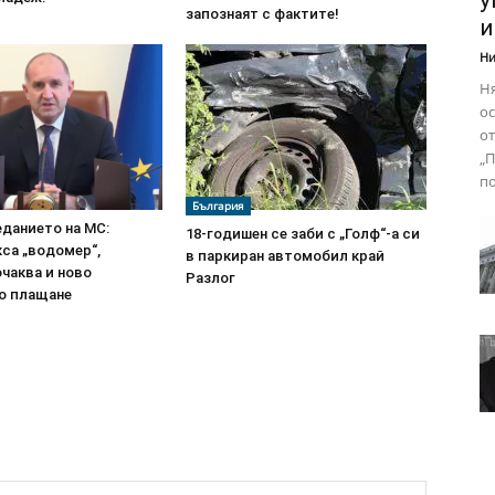
у
запознаят с фактите!
и
Ни
Н
ос
от
„П
по
България
данието на МС:
18-годишен се заби с „Голф“-а си
са „водомер“,
в паркиран автомобил край
чаква и ново
Разлог
о плащане