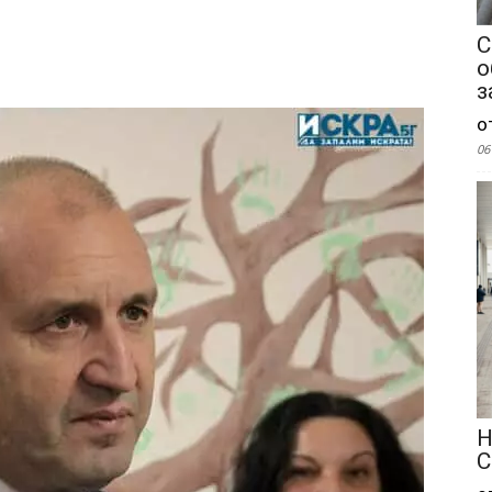
С
о
з
о
06
Н
С