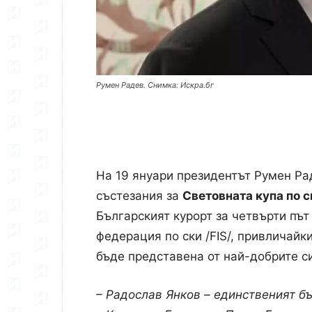
Румен Радев. Снимка: Искра.бг
На 19 януари президентът Румен Р
състезания за
Световната купа по 
Българският курорт за четвърти пъ
федерация по ски /FIS/, привличайк
бъде представена от най-добрите си
– Радослав Янков – единственият бъ