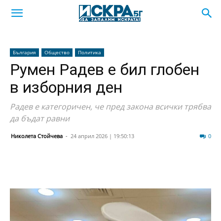
България
Общество
Политика
Румен Радев е бил глобен
в изборния ден
Радев е категоричен, че пред закона всички трябва
да бъдат равни
Николета Стойчева
-
24 април 2026 | 19:50:13
371
0