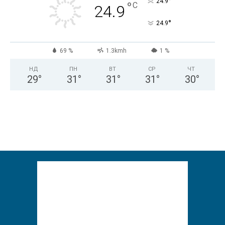
°
24.9
°
C
24.9
°
24.9
69 %
1.3kmh
1 %
НД
ПН
ВТ
СР
ЧТ
29
°
31
°
31
°
31
°
30
°