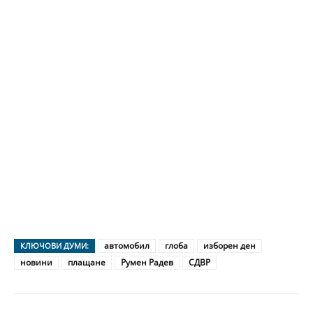
автомобил
глоба
изборен ден
КЛЮЧОВИ ДУМИ:
новини
плащане
Румен Радев
СДВР