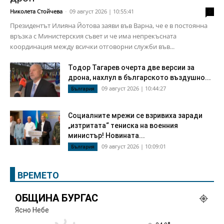
Николета Стойчева
-
09 август 2026 | 10:55:41
0
Президентът Илияна Йотова заяви във Варна, че е в постоянна
връзка с Министерския съвет и че има непрекъсната
координация между всички отговорни служби във...
Тодор Тагарев очерта две версии за
дрона, нахлул в българското въздушно...
09 август 2026 | 10:44:27
България
Социалните мрежи се взривиха заради
„изтритата“ тениска на военния
министър! Новината...
09 август 2026 | 10:09:01
България
ВРЕМЕТО
ОБЩИНА БУРГАС
Ясно Небе