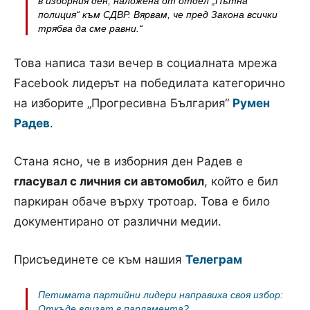
в изборния ден, наложена от отдел „Пътна
полиция“ към СДВР. Вярвам, че пред Закона всички
трябва да сме равни.“
Това написа тази вечер в социалната мрежа
Facebook лидерът на победилата категорично
на изборите „Прогресивна България“
Румен
Радев
.
Стана ясно, че в изборния ден Радев е
гласувал с личния си автомобил
, който е бил
паркиран обаче върху тротоар. Това е било
документирано от различни медии.
Присъединете се към нашия
Телеграм
Петимата партийни лидери направиха своя избор:
Откъде влизат в парламента?