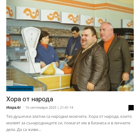
Развлекателно
Хора от народа
Искра.бг
-
16 септември 2025 | 21:41:14
2
Тез душички златни са народни момчета. Хора от народа, които
милеят за сънародниците си, помагат им в бизнеса и в личните
дела. Да са живи...