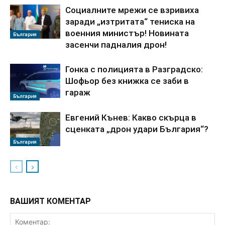
Социалните мрежи се взривиха
заради „изтритата“ тениска на
военния министър! Новината
България
засенчи падналия дрон!
Гонка с полицията в Разградско:
Шофьор без книжка се заби в
гараж
България
Евгений Кънев: Какво скърца в
сценката „дрон удари България“?
България
ВАШИЯТ КОМЕНТАР