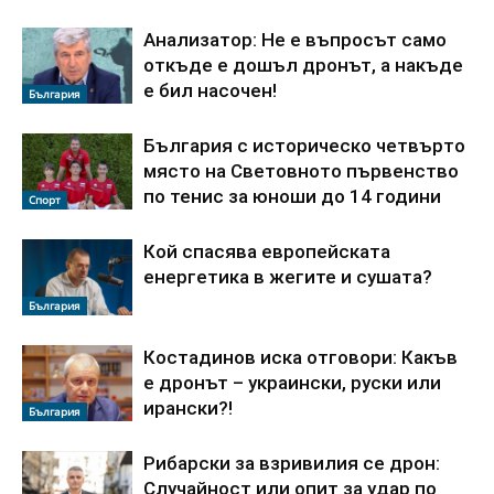
Анализатор: Не е въпросът само
откъде е дошъл дронът, а накъде
е бил насочен!
България
България с историческо четвърто
място на Световното първенство
по тенис за юноши до 14 години
Спорт
Кой спасява европейската
енергетика в жегите и сушата?
България
Костадинов иска отговори: Какъв
е дронът – украински, руски или
ирански?!
България
Рибарски за взривилия се дрон:
Случайност или опит за удар по