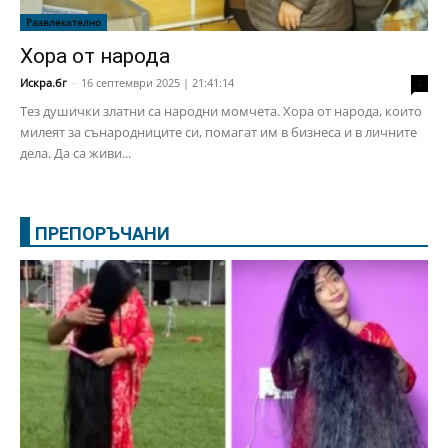
Развлекателно
Хора от народа
Искра.бг
-
16 септември 2025 | 21:41:14
2
Тез душички златни са народни момчета. Хора от народа, които
милеят за сънародниците си, помагат им в бизнеса и в личните
дела. Да са живи...
ПРЕПОРЪЧАНИ