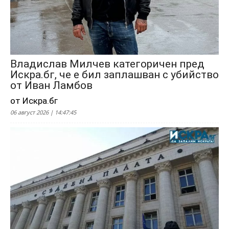
Владислав Милчев категоричен пред
Искра.бг, че е бил заплашван с убийство
от Иван Ламбов
от Искра.бг
06 август 2026 | 14:47:45