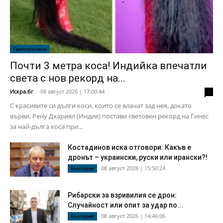
Препоръчани
Почти 3 метра коса! Индийка впечатли
света с нов рекорд на...
Искра.бг
-
08 август 2026 | 17:00:44
0
С красивите си дълги коси, които се влачат зад нея, докато
върви, Рену Дхариял (Индия) постави световен рекорд на Гинес
за най-дълга коса при...
Костадинов иска отговори: Какъв е
дронът – украински, руски или ирански?!
08 август 2026 | 15:50:24
България
Рибарски за взривилия се дрон:
Случайност или опит за удар по...
08 август 2026 | 14:46:06
България