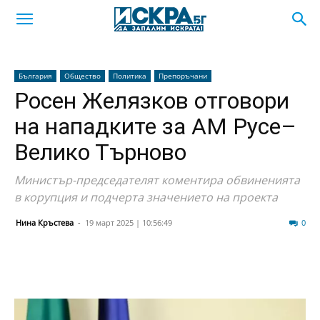
България
Общество
Политика
Препоръчани
Росен Желязков отговори
на нападките за АМ Русе–
Велико Търново
Министър-председателят коментира обвиненията
в корупция и подчерта значението на проекта
Нина Кръстева
-
19 март 2025 | 10:56:49
50
0