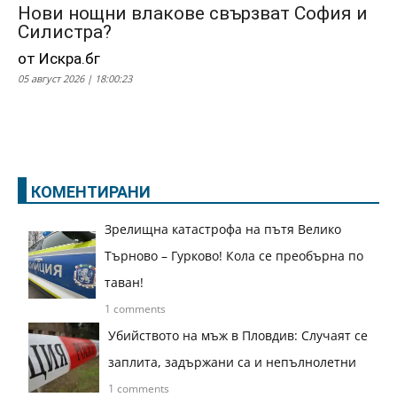
Нови нощни влакове свързват София и
Силистра?
от Искра.бг
05 август 2026 | 18:00:23
КОМЕНТИРАНИ
Зрелищна катастрофа на пътя Велико
Търново – Гурково! Кола се преобърна по
таван!
1 comments
Убийството на мъж в Пловдив: Случаят се
заплита, задържани са и непълнолетни
1 comments