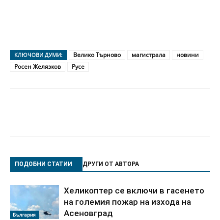
Велико Търново
магистрала
новини
КЛЮЧОВИ ДУМИ:
Росен Желязков
Русе
ПОДОБНИ СТАТИИ
ДРУГИ ОТ АВТОРА
Хеликоптер се включи в гасенето
на големия пожар на изхода на
Асеновград
България