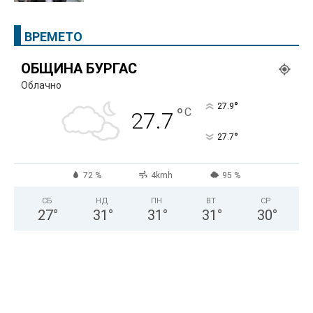
ВРЕМЕТО
ОБЩИНА БУРГАС
Облачно
°
27.9
°
C
27.7
°
27.7
72 %
4kmh
95 %
СБ
НД
ПН
ВТ
СР
27
°
31
°
31
°
31
°
30
°