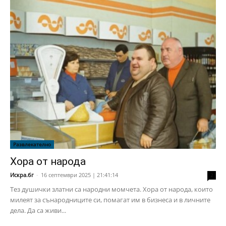
Развлекателно
Хора от народа
Искра.бг
-
16 септември 2025 | 21:41:14
2
Тез душички златни са народни момчета. Хора от народа, които
милеят за сънародниците си, помагат им в бизнеса и в личните
дела. Да са живи...