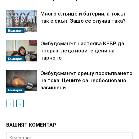
Много слънце и батерии, а токът
пак е скъп: Защо се случва така?
България
Омбудсманът настоява КЕВР да
преразгледа новите цени на
парното
България
Омбудсманът срещу поскъпването
на тока: Цените са необосновано
завишени
България
ВАШИЯТ КОМЕНТАР