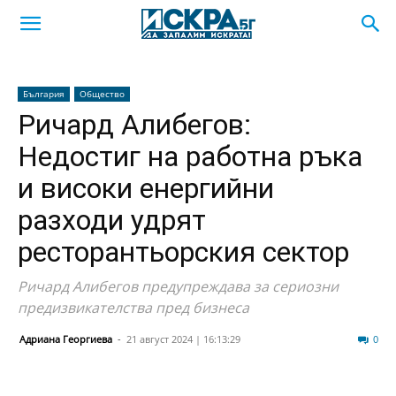
България
Общество
Ричард Алибегов:
Недостиг на работна ръка
и високи енергийни
разходи удрят
ресторантьорския сектор
Ричард Алибегов предупреждава за сериозни
предизвикателства пред бизнеса
Адриана Георгиева
-
21 август 2024 | 16:13:29
102
0