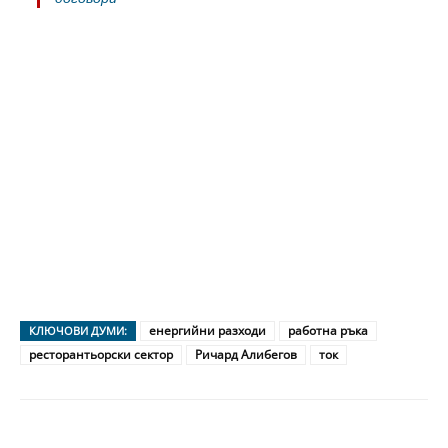
енергийни разходи
работна ръка
КЛЮЧОВИ ДУМИ:
ресторантьорски сектор
Ричард Алибегов
ток