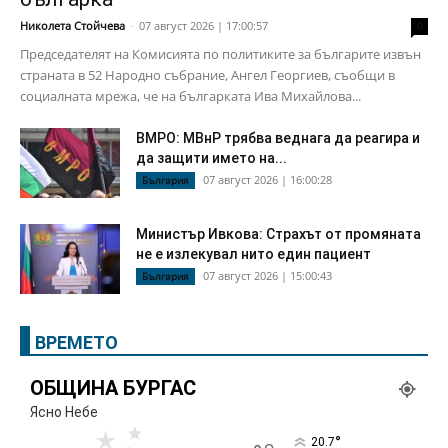
Николета Стойчева
-
07 август 2026 | 17:00:57
0
Председателят на Комисията по политиките за българите извън
страната в 52 Народно събрание, Ангел Георгиев, съобщи в
социалната мрежа, че на българката Ива Михайлова...
ВМРО: МВнР трябва веднага да реагира и
да защити името на...
07 август 2026 | 16:00:28
България
Министър Ивкова: Страхът от промяната
не е излекувал нито един пациент
07 август 2026 | 15:00:43
България
ВРЕМЕТО
ОБЩИНА БУРГАС
Ясно Небе
°
20.7