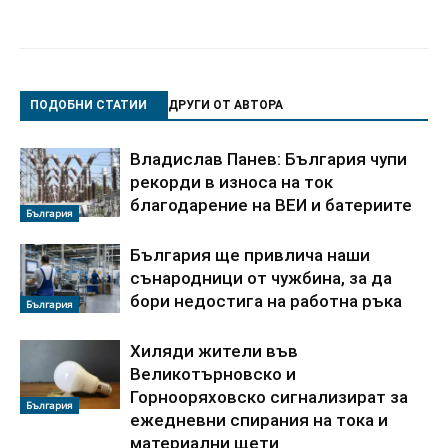
ПОДОБНИ СТАТИИ
ДРУГИ ОТ АВТОРА
Владислав Панев: България чупи
рекорди в износа на ток
благодарение на ВЕИ и батериите
България
България ще привлича наши
сънародници от чужбина, за да
бори недостига на работна ръка
България
Хиляди жители във
Великотърновско и
Горнооряховско сигнализират за
България
ежедневни спирания на тока и
материални щети