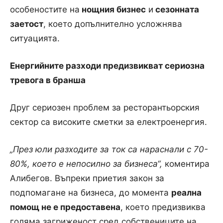
особеностите на
нощния бизнес
и
сезонната
заетост
, което допълнително усложнява
ситуацията.
Енергийните разходи предизвикват сериозна
тревога в бранша
Друг сериозен проблем за ресторантьорския
сектор са високите сметки за електроенергия.
„През юли разходите за ток са нараснали с 70-
80%, което е непосилно за бизнеса“,
коментира
Алибегов. Въпреки приетия закон за
подпомагане на бизнеса, до момента
реална
помощ не е предоставена
, което предизвиква
голяма загриженост сред собствениците на