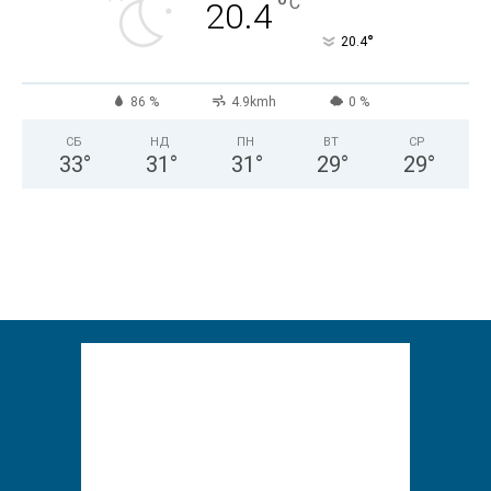
°
C
20.4
°
20.4
86 %
4.9kmh
0 %
СБ
НД
ПН
ВТ
СР
33
°
31
°
31
°
29
°
29
°