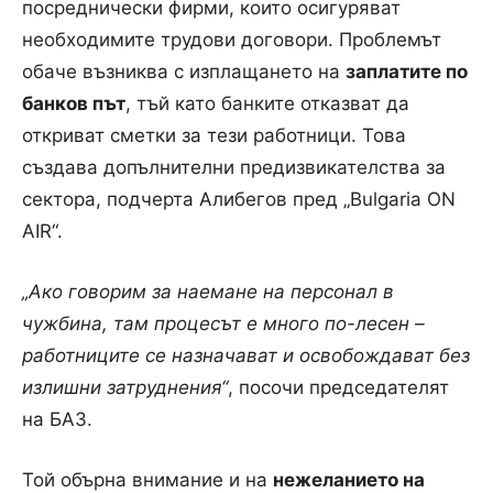
посреднически фирми, които осигуряват
необходимите трудови договори. Проблемът
обаче възниква с изплащането на
заплатите по
банков път
, тъй като банките отказват да
откриват сметки за тези работници. Това
създава допълнителни предизвикателства за
сектора, подчерта Алибегов пред „Bulgaria ON
AIR“.
„Ако говорим за наемане на персонал в
чужбина, там процесът е много по-лесен –
работниците се назначават и освобождават без
излишни затруднения“
, посочи председателят
на БАЗ.
Той обърна внимание и на
нежеланието на