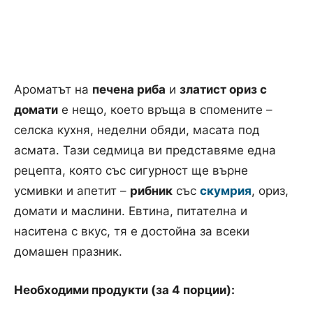
Ароматът на
печена риба
и
златист ориз с
домати
е нещо, което връща в спомените –
селска кухня, неделни обяди, масата под
асмата. Тази седмица ви представяме една
рецепта, която със сигурност ще върне
усмивки и апетит –
рибник
със
скумрия
, ориз,
домати и маслини. Евтина, питателна и
наситена с вкус, тя е достойна за всеки
домашен празник.
Необходими продукти (за 4 порции):