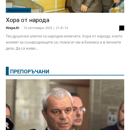
Развлекателно
Хора от народа
Искра.бг
-
16 септември 2025 | 21:41:14
2
Тез душички златни са народни момчета. Хора от народа, които
милеят за сънародниците си, помагат им в бизнеса и в личните
дела. Да са живи...
ПРЕПОРЪЧАНИ