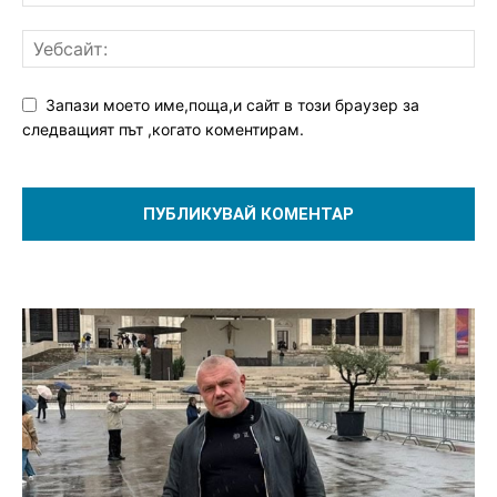
Запази моето име,поща,и сайт в този браузер за
следващият път ,когато коментирам.