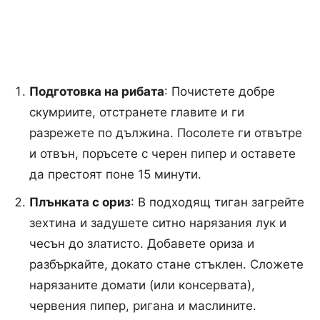
Подготовка на рибата
: Почистете добре
скумриите, отстранете главите и ги
разрежете по дължина. Посолете ги отвътре
и отвън, поръсете с черен пипер и оставете
да престоят поне 15 минути.
Плънката с ориз
: В подходящ тиган загрейте
зехтина и задушете ситно нарязания лук и
чесън до златисто. Добавете ориза и
разбъркайте, докато стане стъклен. Сложете
нарязаните домати (или консервата),
червения пипер, ригана и маслините.