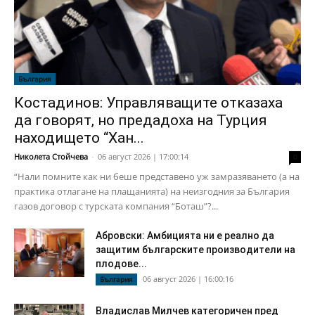
България
Костадинов: Управляващите отказаха
да говорят, но предадоха на Турция
находището “Хан...
Николета Стойчева
-
06 август 2026 | 17:00:14
0
“Нали помните как ни беше представено уж замразяването (а на
практика отлагане на плащанията) на неизгодния за България
газов договор с турската компания “Боташ”?...
Абровски: Амбицията ни е реално да
защитим българските производители на
плодове...
06 август 2026 | 16:00:16
България
Владислав Милчев категоричен пред