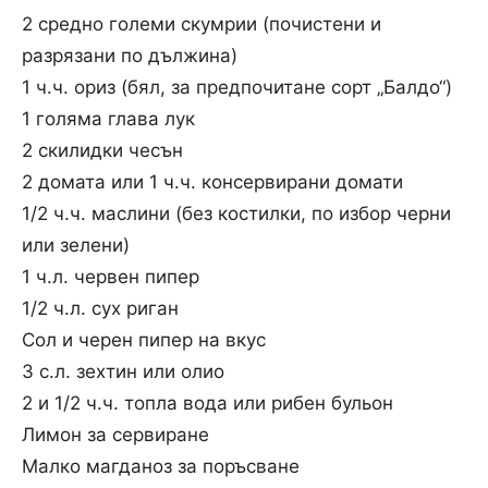
2 средно големи скумрии (почистени и
разрязани по дължина)
1 ч.ч. ориз (бял, за предпочитане сорт „Балдо“)
1 голяма глава лук
2 скилидки чесън
2 домата или 1 ч.ч. консервирани домати
1/2 ч.ч. маслини (без костилки, по избор черни
или зелени)
1 ч.л. червен пипер
1/2 ч.л. сух риган
Сол и черен пипер на вкус
3 с.л. зехтин или олио
2 и 1/2 ч.ч. топла вода или рибен бульон
Лимон за сервиране
Малко магданоз за поръсване