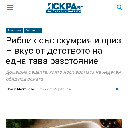
България
Общество
Рибник със скумрия и ориз
– вкус от детството на
една тава разстояние
Домашна рецепта, която носи аромата на неделен
обяд под асмата
Ирина Мазганова
-
12 юни 2025 | 07:57:49
396
0