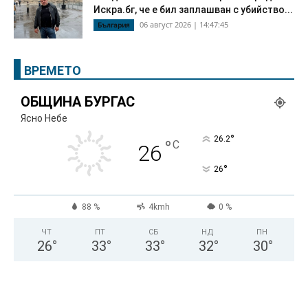
Искра.бг, че е бил заплашван с убийство...
06 август 2026 | 14:47:45
България
ВРЕМЕТО
ОБЩИНА БУРГАС
Ясно Небе
°
26.2
°
C
26
°
26
88 %
4kmh
0 %
ЧТ
ПТ
СБ
НД
ПН
26
°
33
°
33
°
32
°
30
°