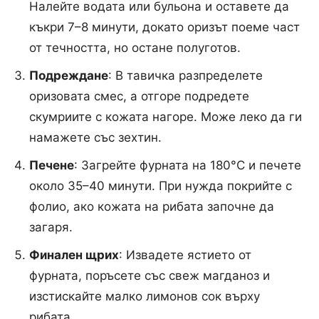
Налейте водата или бульона и оставете да
къкри 7–8 минути, докато оризът поеме част
от течността, но остане полуготов.
Подреждане
: В тавичка разпределете
оризовата смес, а отгоре подредете
скумриите с кожата нагоре. Може леко да ги
намажете със зехтин.
Печене
: Загрейте фурната на 180°C и печете
около 35–40 минути. При нужда покрийте с
фолио, ако кожата на рибата започне да
загаря.
Финален щрих
: Извадете ястието от
фурната, поръсете със свеж магданоз и
изстискайте малко лимонов сок върху
рибата.