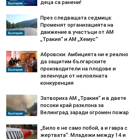
деца са ранени!
България
През следващата седмица:
Променят организацията на
движение в участъци от АМ
България
„Тракия“ и АМ „Хемус“
Абровски: Амбицията ни е реално
да защитим българските
производители на плодове и
България
зеленчуци от нелоялната
конкуренция
Затвориха АМ „Тракия“ и в двете
посоки край разклона за
Велинград заради огромен пожар
България
„Било е не само побой, а и гавра с
жертвата“: Младежи между 14 и