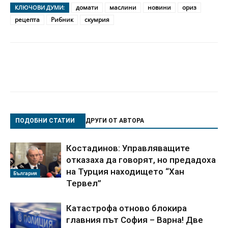
домати
маслини
новини
ориз
КЛЮЧОВИ ДУМИ:
рецепта
Рибник
скумрия
ПОДОБНИ СТАТИИ
ДРУГИ ОТ АВТОРА
Костадинов: Управляващите
отказаха да говорят, но предадоха
на Турция находището “Хан
България
Тервел”
Катастрофа отново блокира
главния път София – Варна! Две