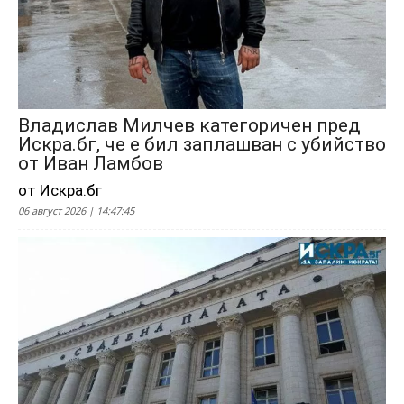
Владислав Милчев категоричен пред
Искра.бг, че е бил заплашван с убийство
от Иван Ламбов
от Искра.бг
06 август 2026 | 14:47:45