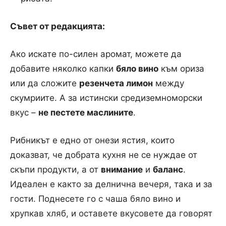
Съвет от редакцията:
Ако искате по-силен аромат, можете да
добавите няколко капки
бяло вино
към ориза
или да сложите
резенчета лимон
между
скумриите. А за истински средиземноморски
вкус –
не пестете маслините
.
Рибникът е едно от онези ястия, които
доказват, че добрата кухня не се нуждае от
скъпи продукти, а от
внимание
и
баланс
.
Идеален е както за делнична вечеря, така и за
гости. Поднесете го с чаша бяло вино и
хрупкав хляб, и оставете вкусовете да говорят