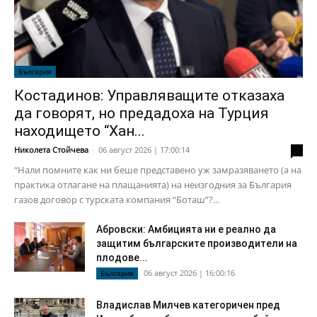
България
Костадинов: Управляващите отказаха
да говорят, но предадоха на Турция
находището “Хан...
Николета Стойчева
-
06 август 2026 | 17:00:14
0
“Нали помните как ни беше представено уж замразяването (а на
практика отлагане на плащанията) на неизгодния за България
газов договор с турската компания “Боташ”?...
Абровски: Амбицията ни е реално да
защитим българските производители на
плодове...
06 август 2026 | 16:00:16
България
Владислав Милчев категоричен пред