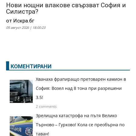
Нови нощни влакове свързват София и
Силистра?
от Искра.бг
05 август 2026 | 18:00:23
КОМЕНТИРАНИ
Хванаха фрапиращо претоварен камион в
София: Возел над 8 тона при разрешени
3.5!
2 comments
Зрелищна катастрофа на пътя Велико
Търново – Гурково! Кола се преобърна по
таван!