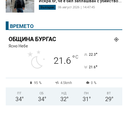
Искра.бг, че е бил заплашван с убийство...
06 август 2026 | 14:47:45
България
ВРЕМЕТО
ОБЩИНА БУРГАС
Ясно Небе
°
22.3
°
C
21.6
°
21.6
95 %
4.5kmh
0 %
ПТ
СБ
НД
ПН
ВТ
34
°
34
°
32
°
31
°
29
°