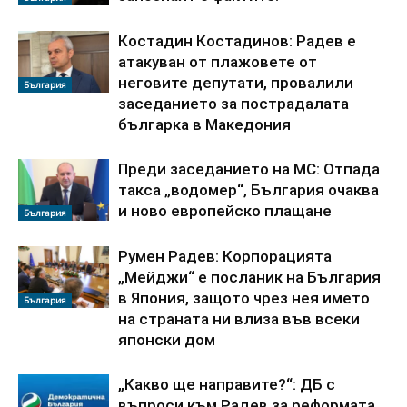
Костадин Костадинов: Радев е
атакуван от плажoвете от
неговите депутати, провалили
България
заседанието за пострадалата
българка в Македония
Преди заседанието на МС: Отпада
такса „водомер“, България очаква
и ново европейско плащане
България
Румен Радев: Корпорацията
„Мейджи“ е посланик на България
в Япония, защото чрез нея името
България
на страната ни влиза във всеки
японски дом
„Какво ще направите?“: ДБ с
въпроси към Радев за реформата