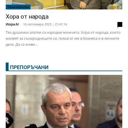
Развлекателно
Хора от народа
Искра.бг
-
16 септември 2025 | 21:41:14
2
Тез душички златни са народни момчета. Хора от народа, които
милеят за сънародниците си, помагат им в бизнеса и в личните
дела. Да са живи...
ПРЕПОРЪЧАНИ