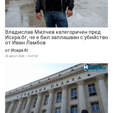
Владислав Милчев категоричен пред
Искра.бг, че е бил заплашван с убийство
от Иван Ламбов
от Искра.бг
06 август 2026 | 14:47:45