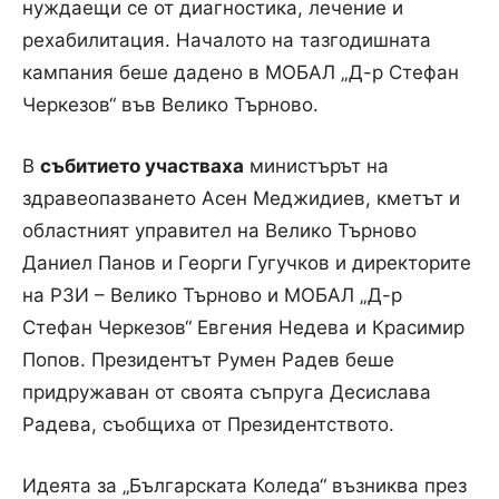
нуждаещи се от диагностика, лечение и
рехабилитация. Началото на тазгодишната
кампания беше дадено в МОБАЛ „Д-р Стефан
Черкезов“ във Велико Търново.
В
събитието участваха
министърът на
здравеопазването Асен Меджидиев, кметът и
областният управител на Велико Търново
Даниел Панов и Георги Гугучков и директорите
на РЗИ – Велико Търново и МОБАЛ „Д-р
Стефан Черкезов“ Евгения Недева и Красимир
Попов. Президентът Румен Радев беше
придружаван от своята съпруга Десислава
Радева, съобщиха от Президентството.
Идеята за „Българската Коледа“ възниква през