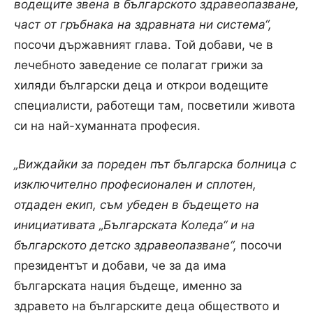
водещите звена в българското здравеопазване,
част от гръбнака на здравната ни система“,
посочи държавният глава. Той добави, че в
лечебното заведение се полагат грижи за
хиляди български деца и открои водещите
специалисти, работещи там, посветили живота
си на най-хуманната професия.
„Виждайки за пореден път българска болница с
изключително професионален и сплотен,
отдаден екип, съм убеден в бъдещето на
инициативата „Българската Коледа“ и на
българското детско здравеопазване“,
посочи
президентът и добави, че за да има
българската нация бъдеще, именно за
здравето на българските деца обществото и