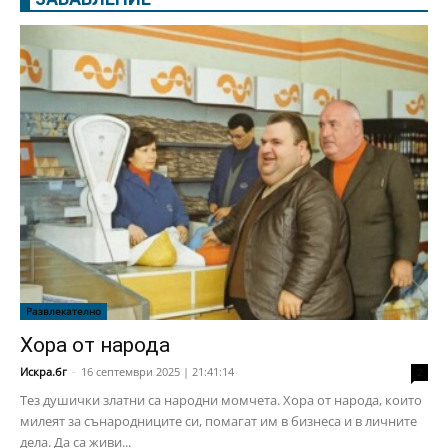
Развлекателно
Хора от народа
Искра.бг
-
16 септември 2025 | 21:41:14
2
Тез душички златни са народни момчета. Хора от народа, които
милеят за сънародниците си, помагат им в бизнеса и в личните
дела. Да са живи...