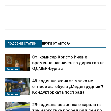
ПОДОБНИ СТАТИИ
ДРУГИ ОТ АВТОРА
Ст. комисар Христо Ичев е
временно назначен за директор на
ОДМВР-Бургас
България
48-годишна жена за малко не
отнесе автобус в „Меден рудник“!
Кондукторката пострада!
България
29-годишна софиянка е карала на
три наркотика посред бял ден по