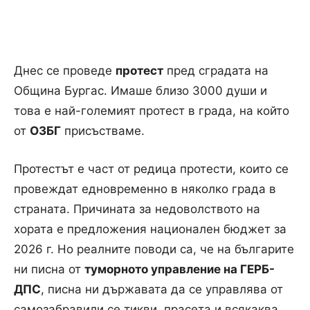
Днес се проведе
протест
пред сградата на
Община Бургас. Имаше близо 3000 души и
това е най-големият протест в града, на който
от
ОЗБГ
присъстваме.
Протестът е част от редица протести, които се
провеждат едновременно в няколко града в
страната. Причината за недоволството на
хората е предложения национален бюджет за
2026 г. Но реалните поводи са, че на българите
ни писна от
туморното управление на ГЕРБ-
ДПС
, писна ни държавата да се управлява от
самозабравили се тикви, прасета и всякаква