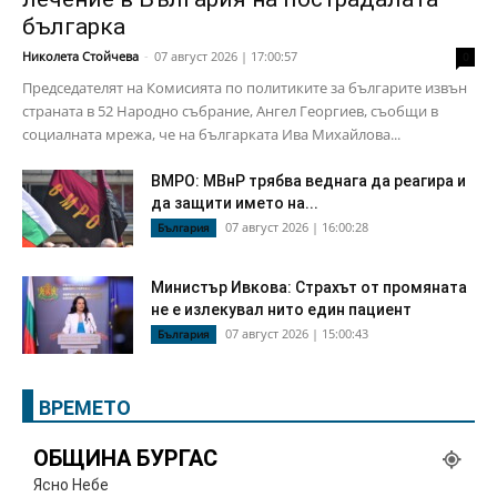
българка
Николета Стойчева
-
07 август 2026 | 17:00:57
0
Председателят на Комисията по политиките за българите извън
страната в 52 Народно събрание, Ангел Георгиев, съобщи в
социалната мрежа, че на българката Ива Михайлова...
ВМРО: МВнР трябва веднага да реагира и
да защити името на...
07 август 2026 | 16:00:28
България
Министър Ивкова: Страхът от промяната
не е излекувал нито един пациент
07 август 2026 | 15:00:43
България
ВРЕМЕТО
ОБЩИНА БУРГАС
Ясно Небе