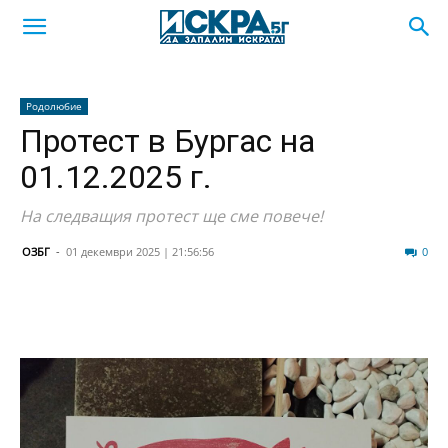
Родолюбие
Протест в Бургас на
01.12.2025 г.
На следващия протест ще сме повече!
ОЗБГ
-
01 декември 2025 | 21:56:56
22
0