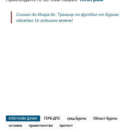
Сигнал до Искра.бг: Треньор по футбол от Бургас
обиждал 11-годишно момче!
ГЕРБ-ДПС
град Бургас
Област Бургас
КЛЮЧОВИ ДУМИ:
оставка
правителство
протест