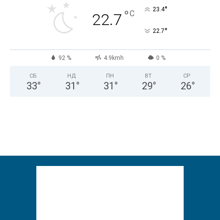
°
23.4
°
C
22.7
°
22.7
92 %
4.9kmh
0 %
СБ
НД
ПН
ВТ
СР
33
°
31
°
31
°
29
°
26
°