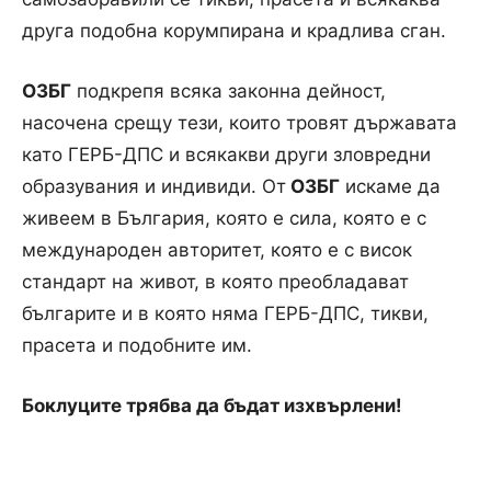
друга подобна корумпирана и крадлива сган.
ОЗБГ
подкрепя всяка законна дейност,
насочена срещу тези, които тровят държавата
като ГЕРБ-ДПС и всякакви други зловредни
образувания и индивиди. От
ОЗБГ
искаме да
живеем в България, която е сила, която е с
международен авторитет, която е с висок
стандарт на живот, в която преобладават
българите и в която няма ГЕРБ-ДПС, тикви,
прасета и подобните им.
Боклуците трябва да бъдат изхвърлени!