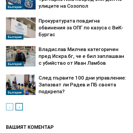
улиците на Созопол
България
Прокуратурата повдигна
обвинения за ОПГ по казуса с ВиК-
Бургас
България
Владислав Милчев категоричен
пред Искра.бг, че е бил заплашван
с убийство от Иван Ламбов
България
След първите 100 дни управление:
Запазват ли Радев и ПБ своята
подкрепа?
България
ВАШИЯТ КОМЕНТАР