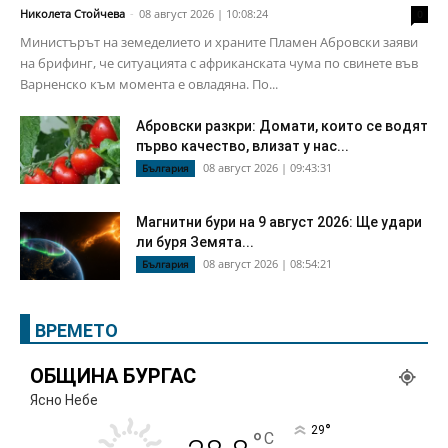
Николета Стойчева
-
08 август 2026 | 10:08:24
0
Министърът на земеделието и храните Пламен Абровски заяви
на брифинг, че ситуацията с африканската чума по свинете във
Варненско към момента е овладяна. По...
Абровски разкри: Домати, които се водят
първо качество, влизат у нас...
08 август 2026 | 09:43:31
България
Магнитни бури на 9 август 2026: Ще удари
ли буря Земята...
08 август 2026 | 08:54:21
България
ВРЕМЕТО
ОБЩИНА БУРГАС
Ясно Небе
°
29
°
C