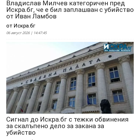
Владислав Милчев категоричен пред
Искра.бг, че е бил заплашван с убийство
от Иван Ламбов
от Искра.бг
06 август 2026 | 14:47:45
Сигнал до Искра.бг с тежки обвинения
за скалъпено дело за закана за
убийство