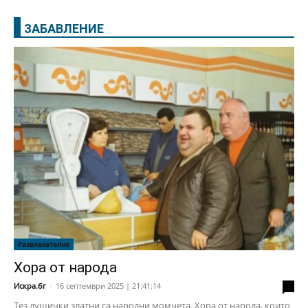
ЗАБАВЛЕНИЕ
Развлекателно
Хора от народа
Искра.бг
-
16 септември 2025 | 21:41:14
2
Тез душички златни са народни момчета. Хора от народа, които