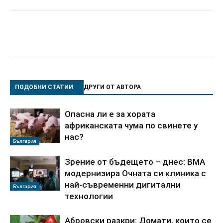
ПОДОБНИ СТАТИИ
ДРУГИ ОТ АВТОРА
Опасна ли е за хората
африканската чума по свинете у
нас?
България
Зрение от бъдещето – днес: ВМА
модернизира Очната си клиника с
най-съвременни дигитални
България
технологии
Абровски разкри: Домати, които се