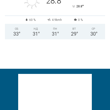
28.8
°
28.8
60 %
4.9kmh
0 %
СБ
НД
ПН
ВТ
СР
33
°
31
°
31
°
29
°
30
°