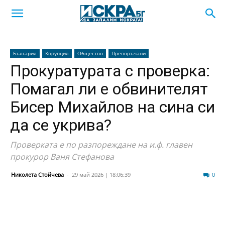
България
Корупция
Общество
Препоръчани
Прокуратурата с проверка:
Помагал ли е обвинителят
Бисер Михайлов на сина си
да се укрива?
Проверката е по разпореждане на и.ф. главен
прокурор Ваня Стефанова
Николета Стойчева
-
29 май 2026 | 18:06:39
433
0