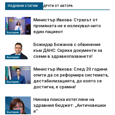
ПОДОБНИ СТАТИИ
ДРУГИ ОТ АВТОРА
Министър Ивкова: Страхът от
промяната не е излекувал нито
един пациент
България
Божидар Божанов с обвинение
към ДАНС: Скриха документи за
схеми в здравеопазването!
България
Министър Ивкова: След 20 години
опити да се реформира системата,
дестабилизацията, до която се
България
достигна, е срамна!
Нинова поиска изтегляне на
здравния бюджет: „Античовешки
е“
България