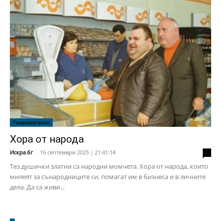
Развлекателно
Хора от народа
Искра.бг
-
16 септември 2025 | 21:41:14
2
Тез душички златни са народни момчета. Хора от народа, които
милеят за сънародниците си, помагат им в бизнеса и в личните
дела. Да са живи...