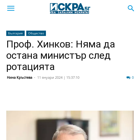
България
Общество
Проф. Хинков: Няма да
остана министър след
ротацията
Нина Кръстева
-
11 януари 2024 | 15:37:10
187
0