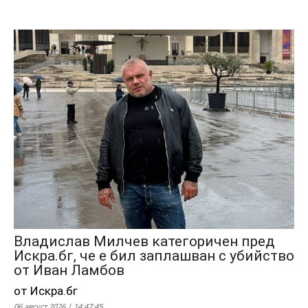
Владислав Милчев категоричен пред
Искра.бг, че е бил заплашван с убийство
от Иван Ламбов
от Искра.бг
06 август 2026 | 14:47:45