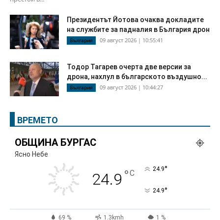
Президентът Йотова очаква докладите
на службите за падналия в България дрон
09 август 2026 | 10:55:41
България
Тодор Тагарев очерта две версии за
дрона, нахлул в българското въздушно...
09 август 2026 | 10:44:27
България
ВРЕМЕТО
ОБЩИНА БУРГАС
Ясно Небе
°
24.9
°
C
24.9
°
24.9
69 %
1.3kmh
1 %