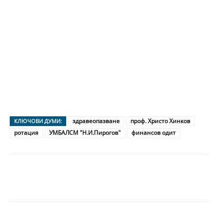
здравеопазване
проф. Христо Хинков
КЛЮЧОВИ ДУМИ:
ротация
УМБАЛСМ "Н.И.Пирогов"
финансов одит