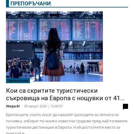
ПРЕПОРЪЧАНИ
Препоръчани
Кои са скритите туристически
съкровища на Европа с нощувки от 41...
Искра.бг
-
09 август 2026 | 12:00:57
0
Британците, които искат да намалят разходите за лятната си
почивка, избират по-малко известни градове пред най-големите
туристически дестинации в Европа. Най-достъпните места за
престой в...