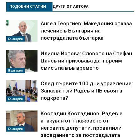
ПОДОБНИ СТАТИИ
ДРУГИ ОТ АВТОРА
Ангел Георгиев: Македония отказа
лечение в България на
пострадалата българка
България
Илияна Йотова: Словото на Стефан
Цанев ни призовава да търсим
смисъла във времето
България
След първите 100 дни управление:
Запазват ли Радев и ПБ своята
подкрепа?
България
Костадин Костадинов: Радев е
атакуван от плажoвете от
неговите депутати, провалили
България
заседанието за пострадалата