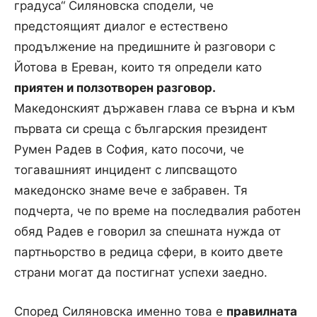
градуса“ Силяновска сподели, че
предстоящият диалог е естествено
продължение на предишните ѝ разговори с
Йотова в Ереван, които тя определи като
приятен и ползотворен разговор.
Македонският държавен глава се върна и към
първата си среща с българския президент
Румен Радев в София, като посочи, че
тогавашният инцидент с липсващото
македонско знаме вече е забравен. Тя
подчерта, че по време на последвалия работен
обяд Радев е говорил за спешната нужда от
партньорство в редица сфери, в които двете
страни могат да постигнат успехи заедно.
Според Силяновска именно това е
правилната