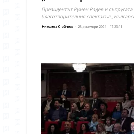
Президентът Румен Радев и съпругата 
благотворителния спектакъл „Българск
Николета Стойчева
-
23 декември 2024 | 17:23:11
Сподели