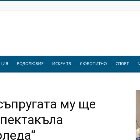
ЦИЯ
РОДОЛЮБИЕ
ИСКРА ТВ
ЛЮБОПИТНО
СПОРТ
съпругата му ще
спектакъла
оледа“