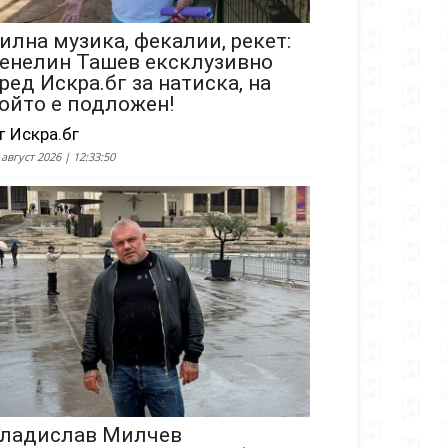
илна музика, фекалии, рекет:
енелин Ташев ексклузивно
ред Искра.бг за натиска, на
ойто е подложен!
т Искра.бг
 август 2026 | 12:33:50
ладислав Милчев