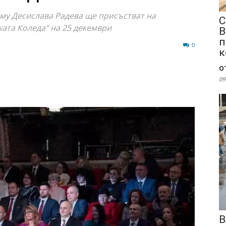
му Десислава Радева ще присъстват на
С
ата Коледа“ на 25 декември
В
п
78
0
к
о
09
В