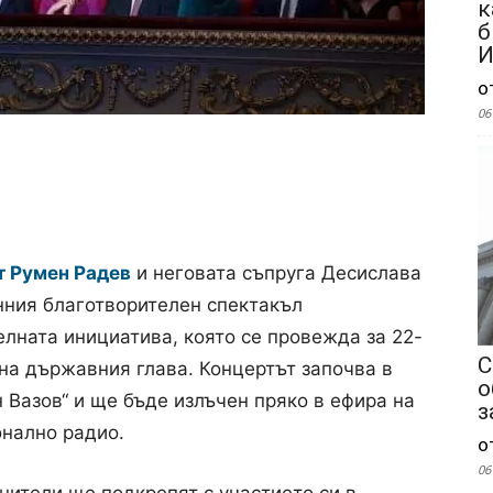
к
б
И
о
06
т Румен Радев
и неговата съпруга Десислава
нния благотворителен спектакъл
елната инициатива, която се провежда за 22-
С
 на държавния глава. Концертът започва в
о
 Вазов“ и ще бъде излъчен пряко в ефира на
з
онално радио.
о
06