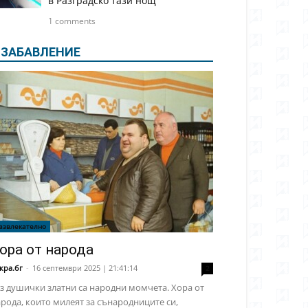
в Разградско тази нощ
1 comments
ЗАБАВЛЕНИЕ
азвлекателно
ора от народа
кра.бг
-
16 септември 2025 | 21:41:14
2
з душички златни са народни момчета. Хора от
рода, които милеят за сънародниците си,