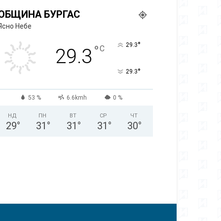
ОБЩИНА БУРГАС
Ясно Небе
°
29.3
°
C
29.3
°
29.3
53 %
6.6kmh
0 %
НД
ПН
ВТ
СР
ЧТ
29
°
31
°
31
°
31
°
30
°