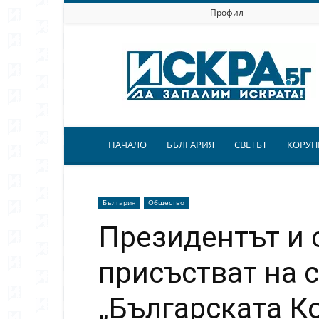
Профил
Искра.бг
НАЧАЛО
БЪЛГАРИЯ
СВЕТЪТ
КОРУП
България
Общество
Президентът и 
присъстват на 
„Българската К