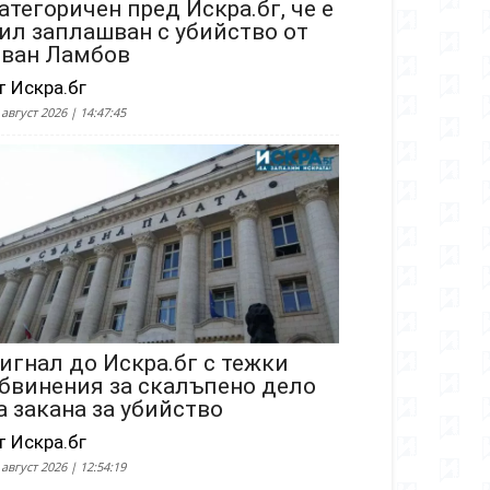
атегоричен пред Искра.бг, че е
ил заплашван с убийство от
ван Ламбов
т Искра.бг
 август 2026 | 14:47:45
игнал до Искра.бг с тежки
бвинения за скалъпено дело
а закана за убийство
т Искра.бг
 август 2026 | 12:54:19