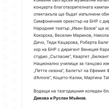
Изявени български музикални изпъл
концерта благотворителната кампа
спектакъла ще бъдат изпълнени оби
Симфоничния оркестър на БНР с дир
Народния театър „Иван Вазов“ ще и
Кокорска, Веселин Маринов, Никола
Дичо, Теди Кацарова, Роберта Балет
хор на БНР с диригент Венеция Кар
студио „Съгласие“, Квартет „Белкант
Национално училище за танцово изку
„Петте сезона“, Балетът на Ефемия Ф
d’Amore“, Коцето-Калки, Мартина Та
Водещи на тазгодишния коледен бл
Дикова и Руслан Мъйнов
.