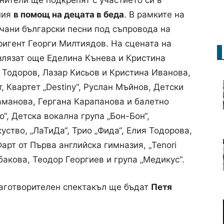
нители ще подкрепят с участието си в
ния
в помощ на децата в беда
. В рамките на
чани български песни под съпровода на
игент Георги Милтиядов. На сцената на
злязат още Еделина Кънева и Кристина
 Тодоров, Лазар Кисьов и Кристина Иванова,
, Квартет „Destiny“, Руслан Мъйнов, Детски
аманова, Гергана Карапанова и балетно
о“, Детска вокална група „Бон-Бон“,
ство, „ЛаТиДа“, Трио „Фида“, Елия Тодорова,
арт от Първа английска гимназия, „Tenori
бакова, Теодор Георгиев и група „Медикус“.
аготворителен спектакъл ще бъдат
Петя