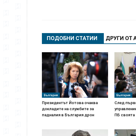
Сподели
ПОДОБНИ СТАТИИ
ДРУГИ ОТ 
България
България
Президентът Йотова очаква
След първ
докладите на службите за
управление
падналия в България дрон
ПБ своята