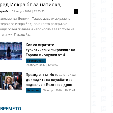
ред Искра.бг за натиска,...
кра.бг
-
09 август 2026 | 12:33:50
0
знесменът Венелин Ташев даде ексклузивно
тервю за Искра.бг днес, в което разкри, че
ощи освен силната и непоносима за гостите на
тела му "Парадайз...
Кои са скритите
туристически съкровища на
Европа с нощувки от 41...
Препоръчани
09 август 2026 | 12:00:57
Президентът Йотова очаква
докладите на службите за
падналия в България дрон
09 август 2026 | 10:55:41
България
ВРЕМЕТО