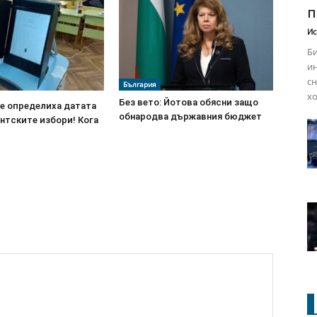
п
Ис
Би
ин
сн
България
хо
Без вето: Йотова обясни защо
е определиха датата
обнародва държавния бюджет
нтските избори! Кога