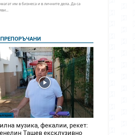
магат им в бизнеса и в личните дела. Да са
ви...
ПРЕПОРЪЧАНИ
ългария
илна музика, фекалии, рекет:
енелин Ташев ексклузивно