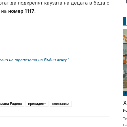
гат да подкрепят каузата на децата в беда с
 на
номер 1117
.
лно на трапезата на Бъдни вечер!
Р
Х
слава Радева
президент
спектакъл
Ис
Те
на