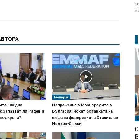
по
жи
АВТОРА
България
ите 100 дни
Напрежение в ММА средите в
: Запазват ли Радев и
България: Искат оставката на
 подкрепа?
шефа на федерацията Станислав
Б
Недков-Стъки
С
В