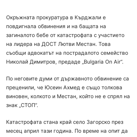
Окръжната прокуратура в Кърджали е
повдигнала обвинения и на бащата на
загиналото бебе от катастрофата с участието
на лидера на ДОСТ Лютви Местан. Това
съобщи адвокатът на пострадалото семейство
Николай Димитров, предаде „Bulgaria On Air“.
По неговите думи от държавното обвинение са
преценили, че Юсеин Ахмед е също толкова
виновен, колкото и Местан, който не е спрял на
знак „СТОП“.
Катастрофата стана край село Загорско през
месец април тази година. По време на опит да