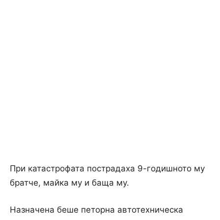
При катастрофата пострадаха 9-годишното му
братче, майка му и баща му.
Назначена беше петорна автотехническа