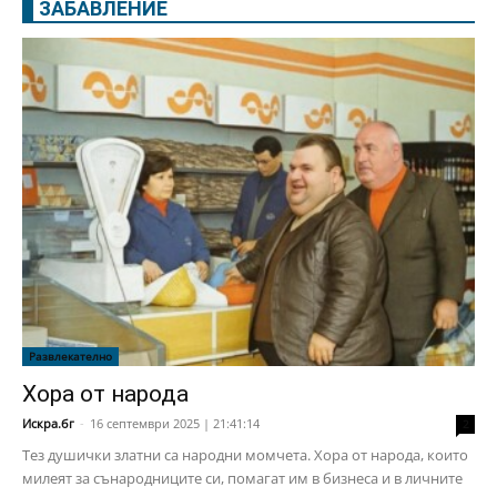
ЗАБАВЛЕНИЕ
Развлекателно
Хора от народа
Искра.бг
-
16 септември 2025 | 21:41:14
2
Тез душички златни са народни момчета. Хора от народа, които
милеят за сънародниците си, помагат им в бизнеса и в личните