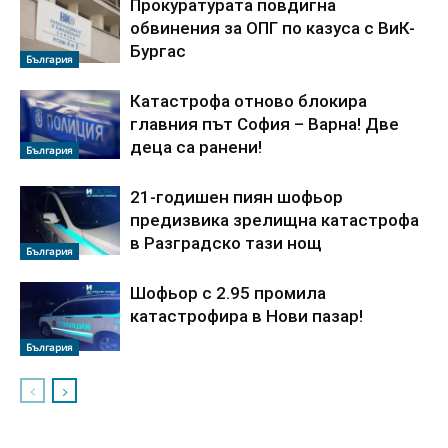
Прокуратурата повдигна
обвинения за ОПГ по казуса с ВиК-
Бургас
България
Катастрофа отново блокира
главния път София – Варна! Две
деца са ранени!
България
21-годишен пиян шофьор
предизвика зрелищна катастрофа
в Разградско тази нощ
България
Шофьор с 2.95 промила
катастрофира в Нови пазар!
България