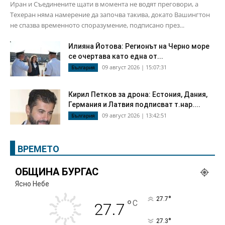
Иран и Съединените щати в момента не водят преговори, а
Техеран няма намерение да започва такива, докато Вашингтон
не спазва временното споразумение, подписано през...
Илияна Йотова: Регионът на Черно море
се очертава като една от...
09 август 2026 | 15:07:31
България
Кирил Петков за дрона: Естония, Дания,
Германия и Латвия подписват т.нар....
09 август 2026 | 13:42:51
България
ВРЕМЕТО
ОБЩИНА БУРГАС
Ясно Небе
°
27.7
°
C
27.7
°
27.3