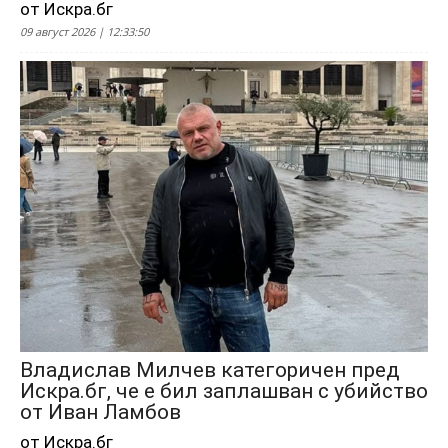
от Искра.бг
09 август 2026 | 12:33:50
Владислав Милчев категоричен пред
Искра.бг, че е бил заплашван с убийство
от Иван Ламбов
от Искра.бг