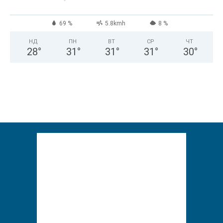
69 %
5.8kmh
8 %
НД
ПН
ВТ
СР
ЧТ
28
°
31
°
31
°
31
°
30
°