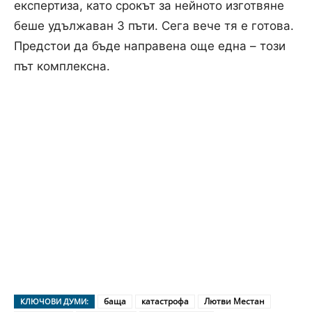
експертиза, като срокът за нейното изготвяне
беше удължаван 3 пъти. Сега вече тя е готова.
Предстои да бъде направена още една – този
път комплексна.
баща
катастрофа
Лютви Местан
КЛЮЧОВИ ДУМИ: