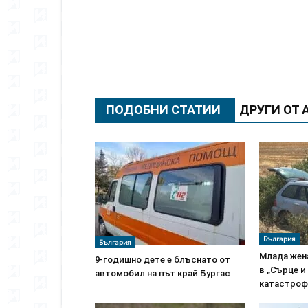
Сподели
ПОДОБНИ СТАТИИ
ДРУГИ ОТ 
България
България
Млада жена
9-годишно дете е блъснато от
в „Сърце и
автомобил на път край Бургас
катастрофа