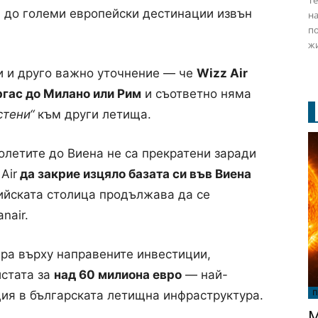
Те
 до големи европейски дестинации извън
на
по
жи
и и друго важно уточнение — че
Wizz Air
ргас до Милано или Рим
и съответно няма
тени“
към други летища.
олетите до Виена не са прекратени заради
Air
да закрие изцяло базата си във Виена
рийската столица продължава да се
nair.
ра върху направените инвестиции,
истата за
над 60 милиона евро
— най-
П
ия в българската летищна инфраструктура.
М