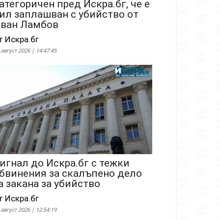
атегоричен пред Искра.бг, че е
ил заплашван с убийство от
ван Ламбов
т Искра.бг
 август 2026 | 14:47:45
игнал до Искра.бг с тежки
бвинения за скалъпено дело
а закана за убийство
т Искра.бг
 август 2026 | 12:54:19