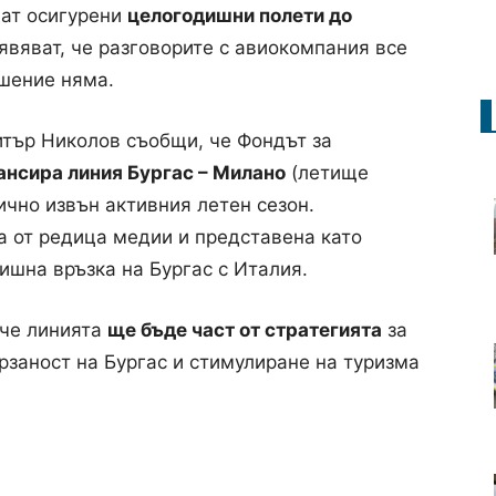
дат осигурени
целогодишни полети до
аявяват, че разговорите с авиокомпания все
шение няма.
тър Николов съобщи, че Фондът за
нсира линия Бургас – Милано
(летище
ично извън активния летен сезон.
 от редица медии и представена като
ишна връзка на Бургас с Италия.
 че линията
ще бъде част от стратегията
за
заност на Бургас и стимулиране на туризма