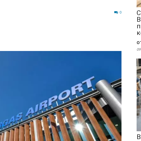
С
220
0
В
п
к
о
09
В