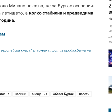
2
оло Милано показва, че за Бургас основният
з
а летището, а
колко стабилна и предвидима
Ис
година
.
Пр
20
ам
да
ко
европейска класа“ гласуваха против продажбата на
илано
новини
обещания
Област Бургас
полети