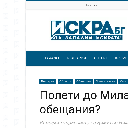
Профил
Искра.бг
НАЧАЛО
БЪЛГАРИЯ
СВЕТЪТ
КОРУП
България
Области
Общество
Препоръчани
Само
Полети до Мила
обещания?
Въпреки твърденията на Димитър Нико