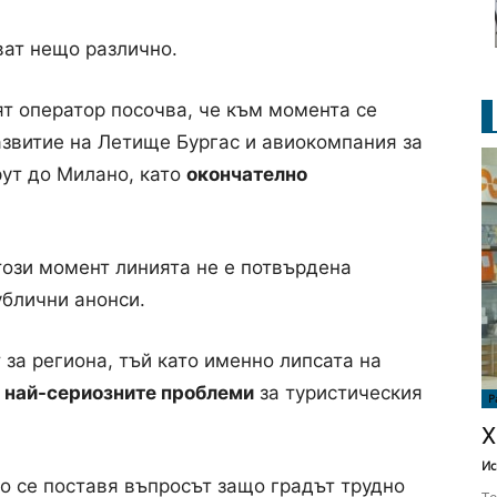
ват нещо различно.
т оператор посочва, че към момента се
звитие на Летище Бургас и авиокомпания за
ут до Милано, като
окончателно
този момент линията не е потвърдена
ублични анонси.
за региона, тъй като именно липсата на
т най-сериозните проблеми
за туристическия
Р
Х
Ис
о се поставя въпросът защо градът трудно