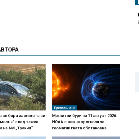
АВТОРА
Препоръчани
 се бори за живота си
Магнитни бури на 11 август 2026:
 мозък“ след тежка
NOAA с важна прогноза за
 на АМ „Тракия“
геомагнитната обстановка