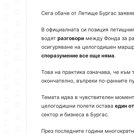
Сега обаче от Летище Бургас заявя
В официалната си позиция летищния
водят
разговори
между Фонда за ра
осигуряване на целогодишен маршр
споразумение все още няма
.
Това на практика означава, че към 
окончателно, въпреки по-ранните п
Темата идва в чувствителен момент 
целогодишни полети остава
един о
сектор и бизнеса в Бургас.
През последните години многократн