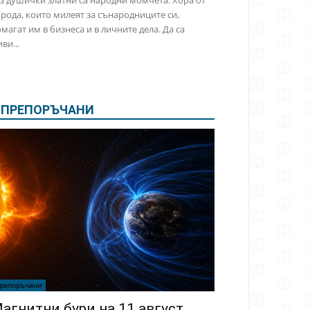
з душички златни са народни момчета. Хора от
рода, които милеят за сънародниците си,
магат им в бизнеса и в личните дела. Да са
ви...
ПРЕПОРЪЧАНИ
репоръчани
агнитни бури на 11 август