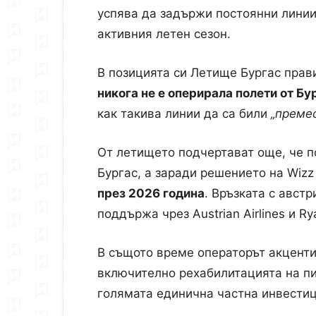
успява да задържи постоянни линии
активния летен сезон.
В позицията си Летище Бургас прав
никога не е оперирала полети от Бу
как такива линии да са били
„премес
От летището подчертават още, че п
Бургас, а заради решението на Wizz 
през 2026 година
. Връзката с авст
поддържа чрез Austrian Airlines и Rya
В същото време операторът акценти
включително рехабилитацията на п
голямата единична частна инвестиц