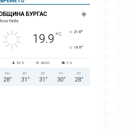
ВРЕМЕТО
ОБЩИНА БУРГАС
Ясно Небе
°
21.8
°
C
19.9
°
19.9
96 %
4kmh
0 %
ПН
ВТ
СР
ЧТ
ПТ
28
°
31
°
31
°
30
°
28
°