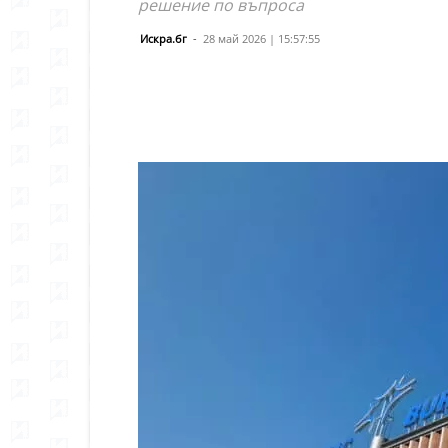
решение по въпроса
Искра.бг
-
28 май 2026 | 15:57:55
Сподели