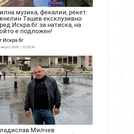
илна музика, фекалии, рекет:
енелин Ташев ексклузивно
ред Искра.бг за натиска, на
ойто е подложен!
т Искра.бг
 август 2026 | 12:33:50
ладислав Милчев