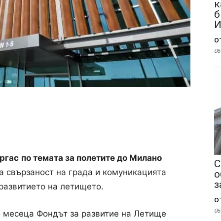
к
б
И
о
06
ргас
по темата за полетите до Милано
С
а свързаност на града и комуникацията
о
з
развитието на летището.
о
06
о месеца Фондът за развитие на Летище