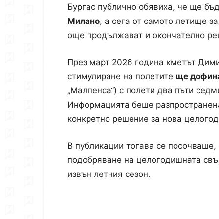
Бургас публично обявиха, че ще бъ
Милано
, а сега от самото летище з
още продължават и окончателно ре
През март 2026 година кметът Дими
стимулиране на полетите
ще дофина
„Малпенса“) с полети два пъти седм
Информацията беше разпространена
конкретно решение за нова целогод
В публикации тогава се посочваше,
подобряване на целогодишната свър
извън летния сезон.