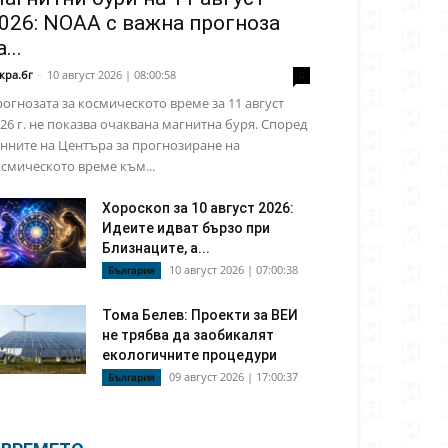
026: NOAA с важна прогноза
а...
кра.бг
-
10 август 2026 | 08:00:58
0
огнозата за космическото време за 11 август
26 г. не показва очаквана магнитна буря. Според
нните на Центъра за прогнозиране на
смическото време към...
Хороскоп за 10 август 2026:
Идеите идват бързо при
Близнаците, а...
10 август 2026 | 07:00:38
България
Тома Белев: Проекти за ВЕИ
не трябва да заобикалят
екологичните процедури
09 август 2026 | 17:00:37
България