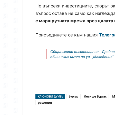
Но въпреки инвестициите, спорът ок
въпрос остава не само как изглежд
е маршрутната мрежа през цялата 
Присъединете се към нашия
Телегр
Общинските съветници от „Средна 
общинския имот на ул. „Македония“
Бургас
Летище Бургас
М
КЛЮЧОВИ ДУМИ:
решения