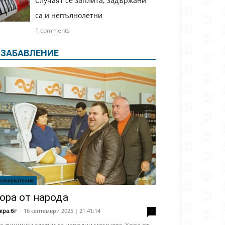
Случаят се заплита, задържани
са и непълнолетни
1 comments
ЗАБАВЛЕНИЕ
азвлекателно
ора от народа
кра.бг
-
16 септември 2025 | 21:41:14
2