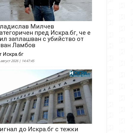
ладислав Милчев
атегоричен пред Искра.бг, че е
ил заплашван с убийство от
ван Ламбов
т Искра.бг
 август 2026 | 14:47:45
игнал до Искра.бг с тежки