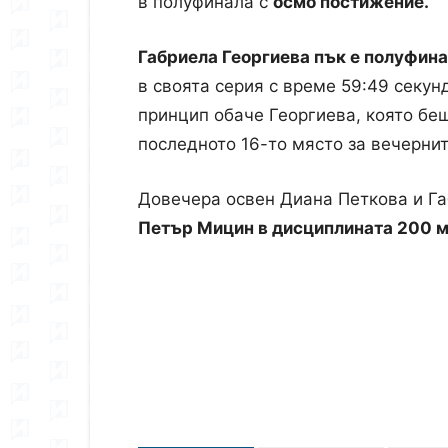
в полуфинала с
осмо постижение.
Габриела Георгиева пък е полуфин
в своята серия с време 59:49 секун
принцип обаче Георгиева, която б
последното 16-то място за вечернит
Довечера освен Диана Петкова и Га
Петър Мицин в дисциплината 200 