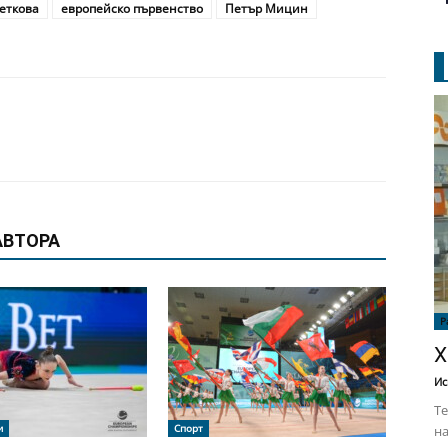
еткова
европейско първенство
Петър Мицин
АВТОРА
Р
Х
Ис
Те
и
Спорт
на