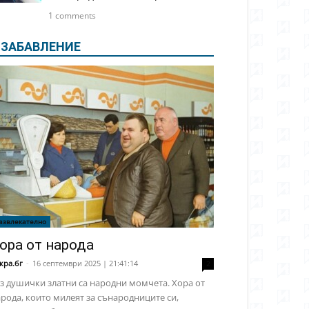
1 comments
ЗАБАВЛЕНИЕ
азвлекателно
ора от народа
кра.бг
-
16 септември 2025 | 21:41:14
2
з душички златни са народни момчета. Хора от
рода, които милеят за сънародниците си,