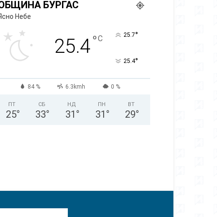
ОБЩИНА БУРГАС
Ясно Небе
°
25.7
°
C
25.4
°
25.4
84 %
6.3kmh
0 %
ПТ
СБ
НД
ПН
ВТ
25
°
33
°
31
°
31
°
29
°