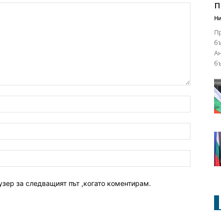
п
Ни
Пр
бъ
Ан
бъ
узер за следващият път ,когато коментирам.