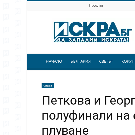
Профил
Искра.бг
НАЧАЛО
БЪЛГАРИЯ
СВЕТЪТ
КОРУП
Спорт
Петкова и Геор
полуфинали на 
плуване