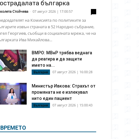
острадалата българка
колета Стойчева
-
07 август 2026 | 17:00:57
0
едседателят на Комисията по политиките за
лгарите извън страната в 52 Народно събрание,
гел Георгиев, съобщи в социалната мрежа, че на
лгарката Ива Михайлова...
ВМРО: МВнР трябва веднага
да реагира и да защити
името на...
07 август 2026 | 16:00:28
България
Министър Ивкова: Страхът от
промяната не е излекувал
нито един пациент
07 август 2026 | 15:00:43
България
ВРЕМЕТО