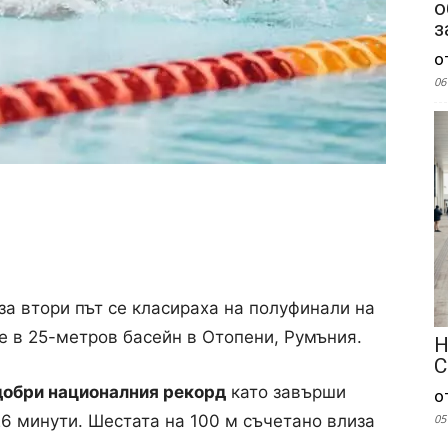
о
з
о
06
за втори път се класираха на полуфинали на
е в 25-метров басейн в Отопени, Румъния.
Н
С
добри националния рекорд
като завърши
о
05
,26 минути. Шестата на 100 м съчетано влиза