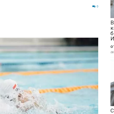
77
0
В
к
б
И
о
06
С