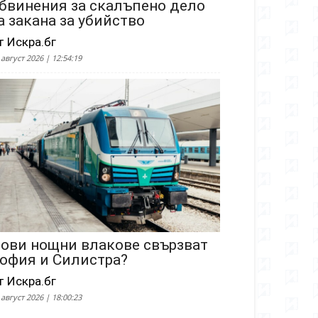
бвинения за скалъпено дело
а закана за убийство
т Искра.бг
 август 2026 | 12:54:19
ови нощни влакове свързват
офия и Силистра?
т Искра.бг
 август 2026 | 18:00:23