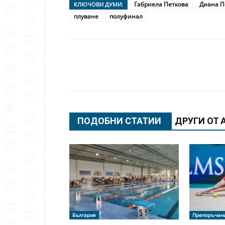
Габриела Петкова
Диана П
КЛЮЧОВИ ДУМИ:
плуване
полуфинал
Сподели
ПОДОБНИ СТАТИИ
ДРУГИ ОТ 
България
Препоръчан