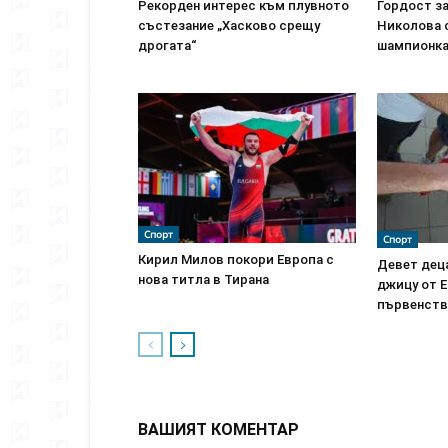
Рекорден интерес към плувното
Гордост за
състезание „Хасково срещу
Николова 
дрогата“
шампионка 
Спорт
Спорт
Кирил Милов покори Европа с
Девет дец
нова титла в Тирана
джицу от 
първенств
ВАШИЯТ КОМЕНТАР