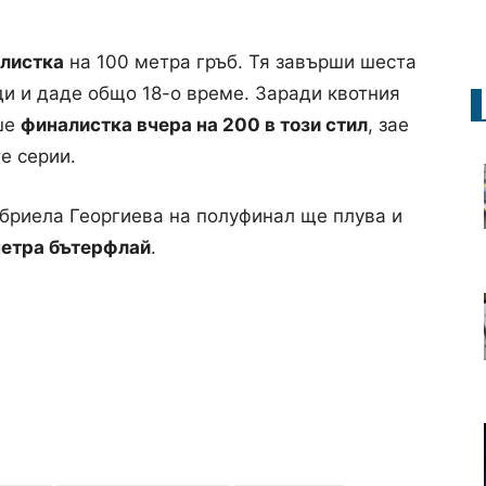
алистка
на 100 метра гръб. Тя завърши шеста
ди и даде общо 18-о време. Заради квотния
еше
финалистка вчера на 200 в този стил
, зае
е серии.
бриела Георгиева на полуфинал ще плува и
метра бътерфлай
.