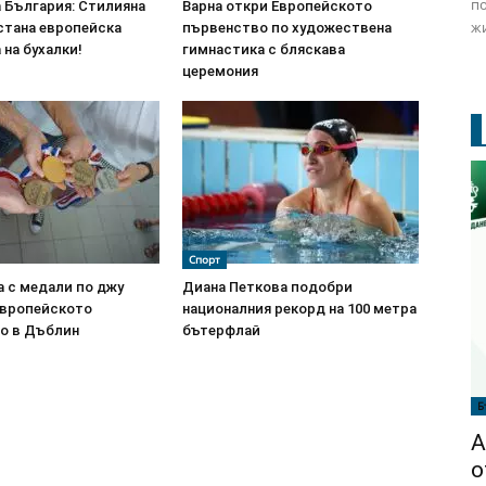
по
 България: Стилияна
Варна откри Европейското
жи
стана европейска
първенство по художествена
на бухалки!
гимнастика с бляскава
церемония
Спорт
а с медали по джу
Диана Петкова подобри
Европейското
националния рекорд на 100 метра
о в Дъблин
бътерфлай
Б
А
о