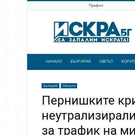
Профил
Искра.бг
НАЧАЛО
БЪЛГАРИЯ
СВЕТЪТ
КОРУП
България
Области
Пернишките кр
неутрализирали
за трафик на м