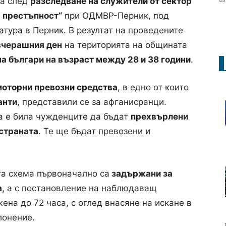
на след
разследване на служители от сектор
 престъпност“
при ОДМВР-Перник, под
тура в Перник. В резултат на проведените
вчерашния ден
на територията на общината
а българи на възраст между 28 и 38 години
.
моторни превозни средства
, в едно от които
анти
, представили се за афганисранци.
а е била чужденците да бъдат
прехвърлени
 страната
. Те ще бъдат превозени и
та схема първоначално са
задържани за
а
, а с постановление на наблюдаващ
на до 72 часа, с оглед внасяне на искане в
лонение.