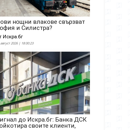
ови нощни влакове свързват
офия и Силистра?
т Искра.бг
 август 2026 | 18:00:23
игнал до Искра.бг: Банка ДСК
ойкотира своите клиенти,