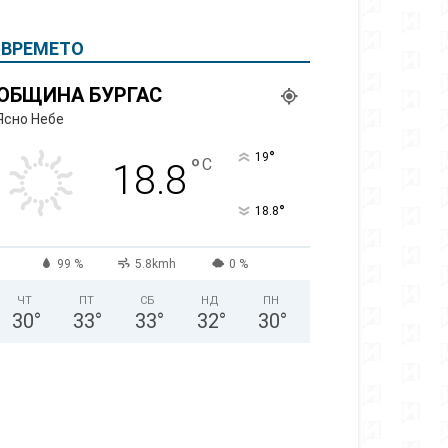
ВРЕМЕТО
ОБЩИНА БУРГАС
Ясно Небе
°
19
°
C
18.8
°
18.8
99 %
5.8kmh
0 %
ЧТ
ПТ
СБ
НД
ПН
30
°
33
°
33
°
32
°
30
°