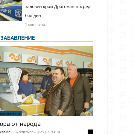
заловен край Драгоман посред
бял ден
1 comments
ЗАБАВЛЕНИЕ
азвлекателно
ора от народа
кра.бг
-
16 септември 2025 | 21:41:14
2