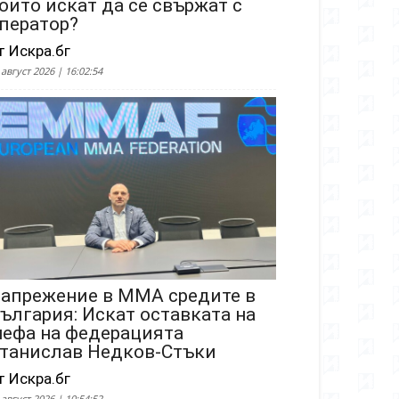
оито искат да се свържат с
ператор?
т Искра.бг
 август 2026 | 16:02:54
апрежение в ММА средите в
ългария: Искат оставката на
ефа на федерацията
танислав Недков-Стъки
т Искра.бг
 август 2026 | 10:54:52