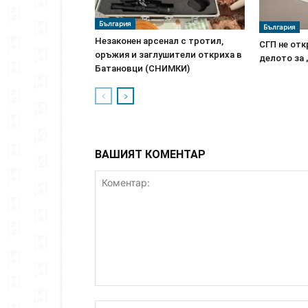
България
България
Незаконен арсенал с тротил,
СГП не отк
оръжия и заглушители откриха в
делото за 
Батановци (СНИМКИ)
ВАШИЯТ КОМЕНТАР