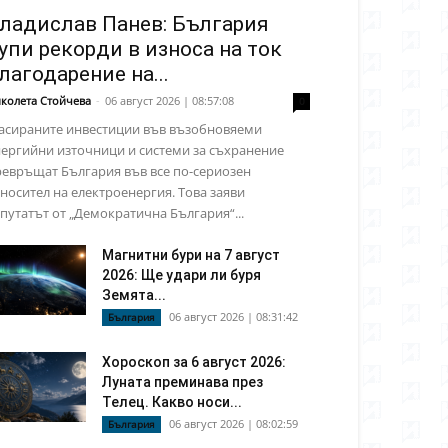
ладислав Панев: България
упи рекорди в износа на ток
лагодарение на...
колета Стойчева
-
06 август 2026 | 08:57:08
0
асираните инвестиции във възобновяеми
ергийни източници и системи за съхранение
евръщат България във все по-сериозен
носител на електроенергия. Това заяви
путатът от „Демократична България“...
Магнитни бури на 7 август
2026: Ще удари ли буря
Земята...
06 август 2026 | 08:31:42
България
Хороскоп за 6 август 2026:
Луната преминава през
Телец. Какво носи...
06 август 2026 | 08:02:59
България