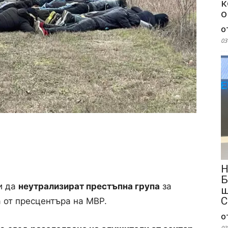
к
о
о
03
Н
Б
и да
неутрализират престъпна група
за
ш
С
 от пресцентъра на МВР.
о
03