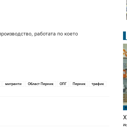
производство, работата по което
мигранти
Област Перник
ОПГ
Перник
трафик
Р
Х
Ис