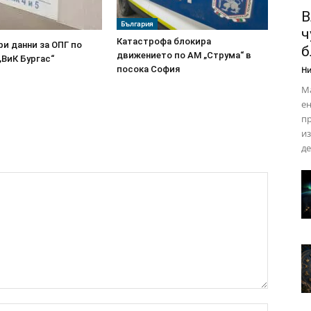
В
България
ч
Катастрофа блокира
ри данни за ОПГ по
б
движението по АМ „Струма“ в
„ВиК Бургас“
посока София
Ни
М
ен
пр
из
де