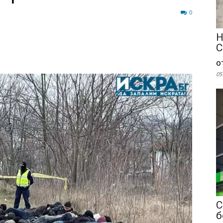
145
0
Н
С
о
05
С
б