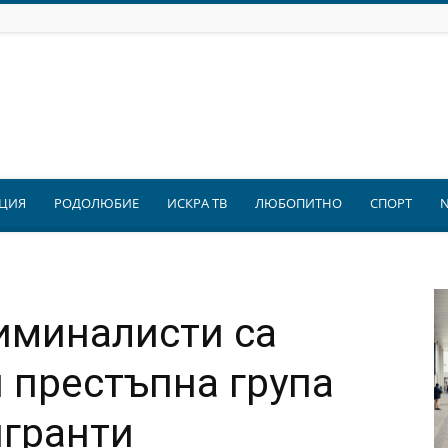
ЦИЯ
РОДОЛЮБИЕ
ИСКРА ТВ
ЛЮБОПИТНО
СПОРТ
иминалисти са
 престъпна група
игранти