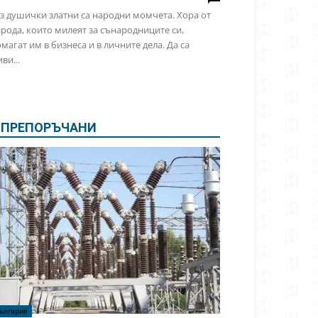
з душички златни са народни момчета. Хора от
рода, които милеят за сънародниците си,
магат им в бизнеса и в личните дела. Да са
ви...
ПРЕПОРЪЧАНИ
ългария