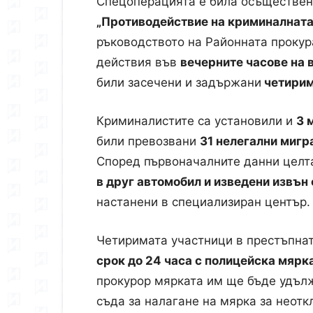
Спецоперацията е била осъществе
„Противодействие на криминалната
ръководството на Районната прокура
действия във
вечерните часове на 
били засечени и задържани
четирим
Криминалистите са установили и
3 
били превозвани
31 нелегални мигр
Според първоначалните данни целт
в друг автомобил и изведени извън
настанени в специализиран център.
Четиримата участници в престъпна
срок до 24 часа с полицейска мярк
прокурор мярката им ще бъде удълже
съда за налагане на мярка за неотк