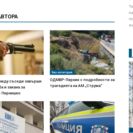
Те
на
АВТОРА
по
жи
Без категория
ОДМВР-Перник с подробности за
ежду съседи завърши
трагедията на АМ „Струма“
а и закана за
в Пернишко
Б