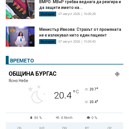
ВМРО: МВнР трябва веднага да реагира и
да защити името на...
07 август 2026 | 16:00:28
България
Министър Ивкова: Страхът от промяната
не е излекувал нито един пациент
07 август 2026 | 15:00:43
България
ВРЕМЕТО
ОБЩИНА БУРГАС
Ясно Небе
°
20.7
°
C
20.4
°
20.4
86 %
4.9kmh
0 %
СБ
НД
ПН
ВТ
СР