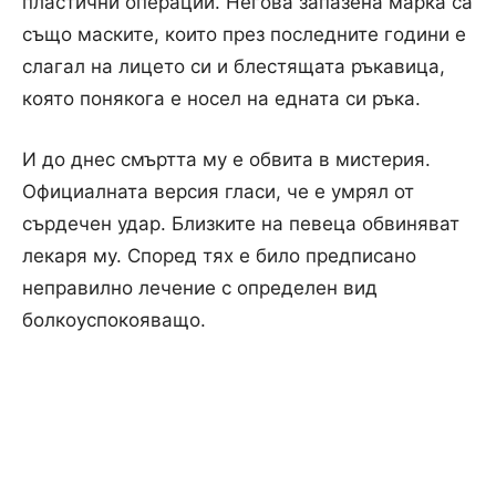
пластични операции. Негова запазена марка са
също маските, които през последните години е
слагал на лицето си и блестящата ръкавица,
която понякога е носел на едната си ръка.
И до днес смъртта му е обвита в мистерия.
Официалната версия гласи, че е умрял от
сърдечен удар. Близките на певеца обвиняват
лекаря му. Според тях е било предписано
неправилно лечение с определен вид
болкоуспокояващо.