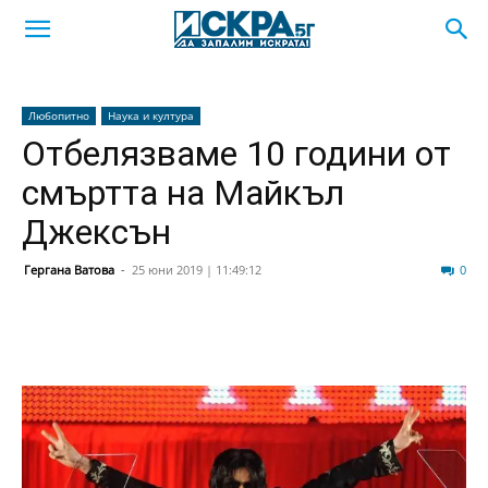
Любопитно
Наука и култура
Отбелязваме 10 години от
смъртта на Майкъл
Джексън
Гергана Ватова
-
25 юни 2019 | 11:49:12
116
0