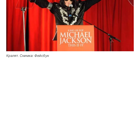
Кралят. Снимка: Фейсбук