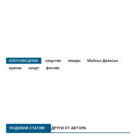
изкуство
лекари
Майкъл Джексън
КЛЮЧОВИ ДУМИ:
музика
смърт
фенове
ПОДОБНИ СТАТИИ
ДРУГИ ОТ АВТОРА