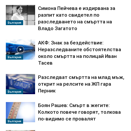
Симона Пейчева е издирвана за
разпит като свидетел по
разследването на смъртта на
България
Владо Загатото
АКФ: Знак за бездействие:
Неразследваните обстоятелства
около смъртта на полицай Иван
България
Тасев
Разследват смъртта на млад мъж,
открит на релсите на ЖП гара
Перник
България
Боян Рашев: Смърт в жегите:
Колкото повече говорят, толкова
по-видимо се провалят
България