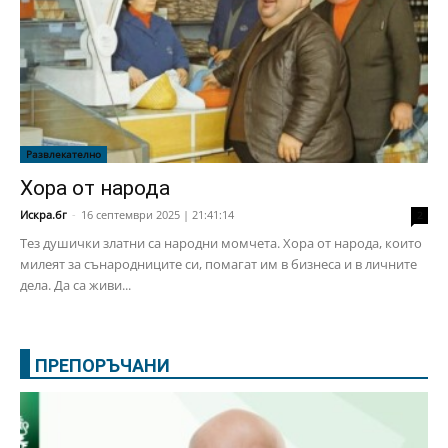
Развлекателно
Хора от народа
Искра.бг
-
16 септември 2025 | 21:41:14
2
Тез душички златни са народни момчета. Хора от народа, които
милеят за сънародниците си, помагат им в бизнеса и в личните
дела. Да са живи...
ПРЕПОРЪЧАНИ