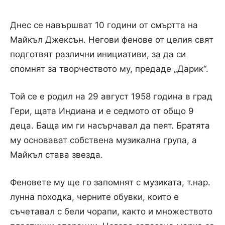
Днес се навършват 10 години от смъртта на
Майкъл Джексън. Негови фенове от целия свят
подготвят различни инициативи, за да си
спомнят за творчеството му, предаде „Дарик“.
Той се е родил на 29 август 1958 година в град
Гери, щата Индиана и е седмото от общо 9
деца. Баща им ги насърчавал да пеят. Братята
му основават собствена музикална група, а
Майкъл става звезда.
Феновете му ще го запомнят с музиката, т.нар.
лунна походка, черните обувки, които е
съчетавал с бели чорапи, както и множеството