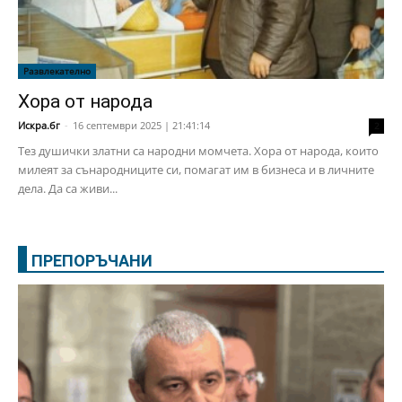
Развлекателно
Хора от народа
Искра.бг
-
16 септември 2025 | 21:41:14
2
Тез душички златни са народни момчета. Хора от народа, които
милеят за сънародниците си, помагат им в бизнеса и в личните
дела. Да са живи...
ПРЕПОРЪЧАНИ