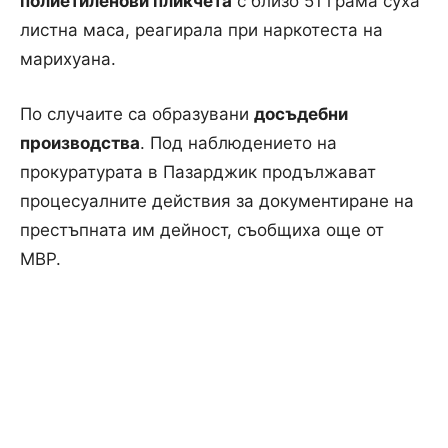
полиетиленови пликчета
с близо 51 грама суха
листна маса, реагирала при наркотеста на
марихуана.
По случаите са образувани
досъдебни
производства
. Под наблюдението на
прокуратурата в Пазарджик продължават
процесуалните действия за документиране на
престъпната им дейност, съобщиха още от
МВР.