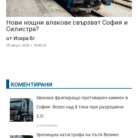
Нови нощни влакове свързват София и
Силистра?
от Искра.бг
05 август 2026 | 18:00:23
КОМЕНТИРАНИ
Хванаха фрапиращо претоварен камион в
София: Возел над 8 тона при разрешени
3.5!
2 comments
Зрелищна катастрофа на пътя Велико