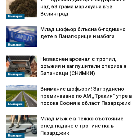
над 63 грама марихуана във
Велинград
България
Млад шофьор блъсна 6-годишно
дете в Панагюрище и избяга
България
Незаконен арсенал с тротил,
оръжия и заглушители откриха в
Батановци (СНИМКИ)
България
Внимание шофьори! Затруднено
преминаване по АМ „Тракия“ утре в
посока София в област Пазарджик!
България
Млад мъж е в тежко състояние
след падане с тротинетка в
Пазарджик
България