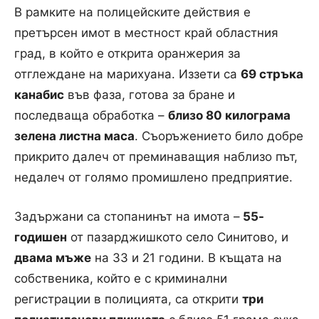
В рамките на полицейските действия е
претърсен имот в местност край областния
град, в който е открита оранжерия за
отглеждане на марихуана. Иззети са
69 стръка
канабис
във фаза, готова за бране и
последваща обработка –
близо 80 килограма
зелена листна маса
. Съоръжението било добре
прикрито далеч от преминаващия наблизо път,
недалеч от голямо промишлено предприятие.
Задържани са стопанинът на имота –
55-
годишен
от пазарджишкото село Синитово, и
двама мъже
на 33 и 21 години. В къщата на
собственика, който е с криминални
регистрации в полицията, са открити
три