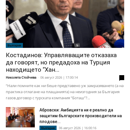
България
Костадинов: Управляващите отказаха
да говорят, но предадоха на Турция
находището “Хан...
Николета Стойчева
-
06 август 2026 | 17:00:14
0
“Нали помните как ни беше представено уж замразяването (а на
практика отлагане на плащанията) на неизгодния за България
газов договор с турската компания “Боташ”?...
Абровски: Амбицията ни е реално да
защитим българските производители на
плодове...
06 август 2026 | 16:00:16
България