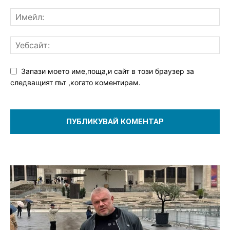
Запази моето име,поща,и сайт в този браузер за
следващият път ,когато коментирам.