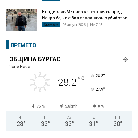
Владислав Милчев категоричен пред
Искра.бг, че е бил заплашван с убийство...
06 август 2026 | 14:47:45
България
ВРЕМЕТО
ОБЩИНА БУРГАС
Ясно Небе
°
28.2
°
C
28.2
°
27.9
75 %
5.8kmh
0 %
ЧТ
ПТ
СБ
НД
ПН
28
°
33
°
33
°
31
°
30
°