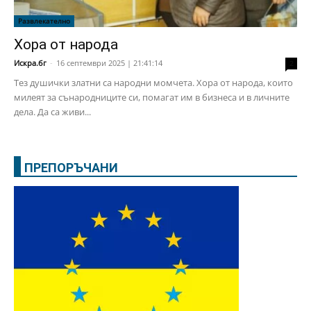
Развлекателно
Хора от народа
Искра.бг
-
16 септември 2025 | 21:41:14
2
Тез душички златни са народни момчета. Хора от народа, които
милеят за сънародниците си, помагат им в бизнеса и в личните
дела. Да са живи...
ПРЕПОРЪЧАНИ