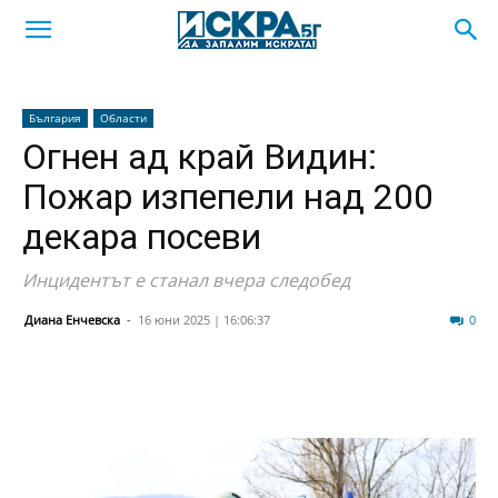
България
Области
Огнен ад край Видин:
Пожар изпепели над 200
декара посеви
Инцидентът е станал вчера следобед
Диана Енчевска
-
16 юни 2025 | 16:06:37
176
0