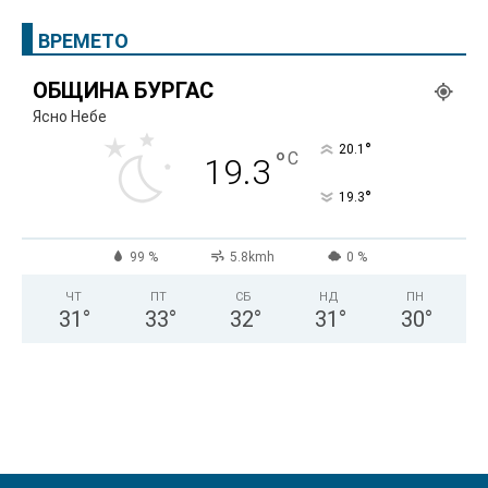
ВРЕМЕТО
ОБЩИНА БУРГАС
Ясно Небе
°
20.1
°
C
19.3
°
19.3
99 %
5.8kmh
0 %
ЧТ
ПТ
СБ
НД
ПН
31
°
33
°
32
°
31
°
30
°