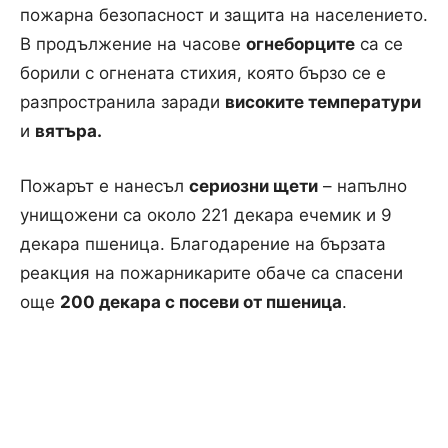
пожарна безопасност и защита на населението.
В продължение на часове
огнеборците
са се
борили с огнената стихия, която бързо се е
разпространила заради
високите температури
и
вятъра.
Пожарът е нанесъл
сериозни щети
– напълно
унищожени са около 221 декара ечемик и 9
декара пшеница. Благодарение на бързата
реакция на пожарникарите обаче са спасени
още
200 декара с посеви от пшеница
.