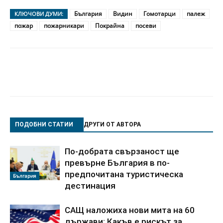
България
Видин
Гомотарци
палеж
КЛЮЧОВИ ДУМИ:
пожар
пожарникари
Покрайна
посеви
ПОДОБНИ СТАТИИ
ДРУГИ ОТ АВТОРА
По‑добрата свързаност ще
превърне България в по-
предпочитана туристическа
България
дестинация
САЩ наложиха нови мита на 60
държави: Какъв е рискът за