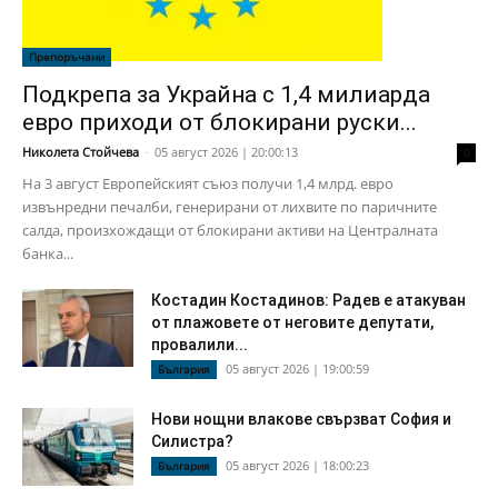
Препоръчани
Подкрепа за Украйна с 1,4 милиарда
евро приходи от блокирани руски...
Николета Стойчева
-
05 август 2026 | 20:00:13
0
На 3 август Европейският съюз получи 1,4 млрд. евро
извънредни печалби, генерирани от лихвите по паричните
салда, произхождащи от блокирани активи на Централната
банка...
Костадин Костадинов: Радев е атакуван
от плажoвете от неговите депутати,
провалили...
05 август 2026 | 19:00:59
България
Нови нощни влакове свързват София и
Силистра?
05 август 2026 | 18:00:23
България