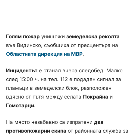
Голям пожар
унищожи
земеделска реколта
във Видинско, съобщиха от пресцентъра на
Областната дирекция на МВР
.
Инцидентът
е станал вчера следобед. Малко
след 15:00 ч. на тел. 112 е подаден сигнал за
пламъци в земеделски блок, разположен
вдясно от пътя между селата
Покрайна
и
Гомотарци.
На място незабавно са изпратени
два
противопожарни екипа
от районната служба за