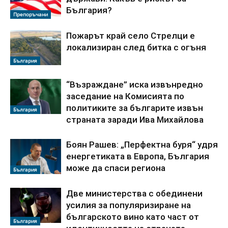
България?
Препоръчани
Пожарът край село Стрелци е
локализиран след битка с огъня
България
“Възраждане” иска извънредно
заседание на Комисията по
политиките за българите извън
България
страната заради Ива Михайлова
Боян Рашев: „Перфектна буря“ удря
енергетиката в Европа, България
може да спаси региона
България
Две министерства с обединени
усилия за популяризиране на
българското вино като част от
България