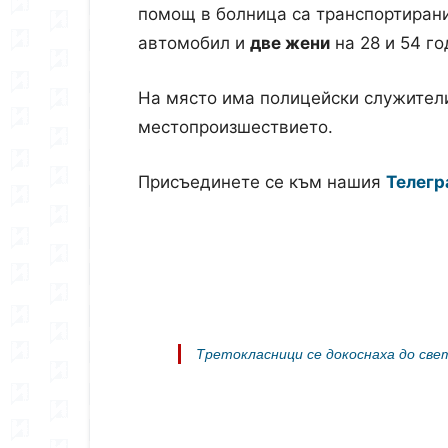
помощ в болница са транспортиран
автомобил и
две жени
на 28 и 54 го
На място има полицейски служители
местопроизшествието.
Присъединете се към нашия
Телегр
Третокласници се докоснаха до све