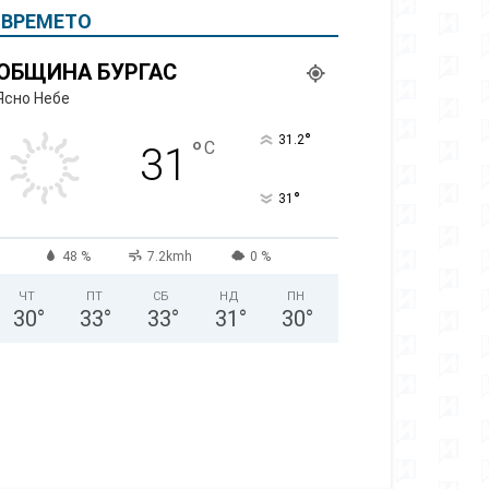
ВРЕМЕТО
ОБЩИНА БУРГАС
Ясно Небе
°
31.2
°
C
31
°
31
48 %
7.2kmh
0 %
ЧТ
ПТ
СБ
НД
ПН
30
°
33
°
33
°
31
°
30
°