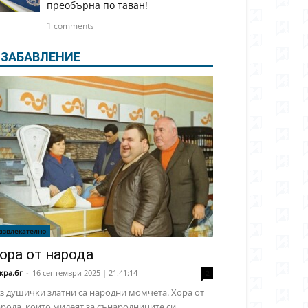
преобърна по таван!
1 comments
ЗАБАВЛЕНИЕ
азвлекателно
ора от народа
кра.бг
-
16 септември 2025 | 21:41:14
2
з душички златни са народни момчета. Хора от
рода, които милеят за сънародниците си,