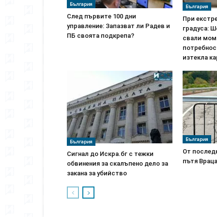
България
България
След първите 100 дни
При екстре
управление: Запазват ли Радев и
градуса: Ш
ПБ своята подкрепа?
свали мом
потребнос
изтекла ка
България
България
От последн
Сигнал до Искра.бг с тежки
пътя Враца
обвинения за скалъпено дело за
закана за убийство