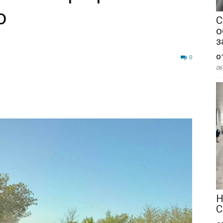
о
С
о
з
о
6781
0
06
Н
С