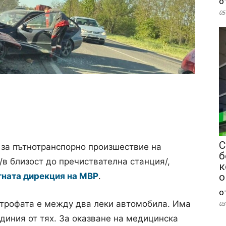
о
05
С
 за пътнотранспорно произшествие на
б
/в близост до пречиствателна станция/,
к
ната дирекция на МВР
.
о
о
трофата е между два леки автомобила. Има
03
единия от тях. За оказване на медицинска