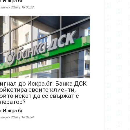
т Искра.бг
 август 2026 | 18:00:23
игнал до Искра.бг: Банка ДСК
ойкотира своите клиенти,
оито искат да се свържат с
ператор?
т Искра.бг
 август 2026 | 16:02:54