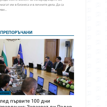
магат им в бизнеса и в личните дела. Да са
ви...
ПРЕПОРЪЧАНИ
ългария
лед първите 100 дни