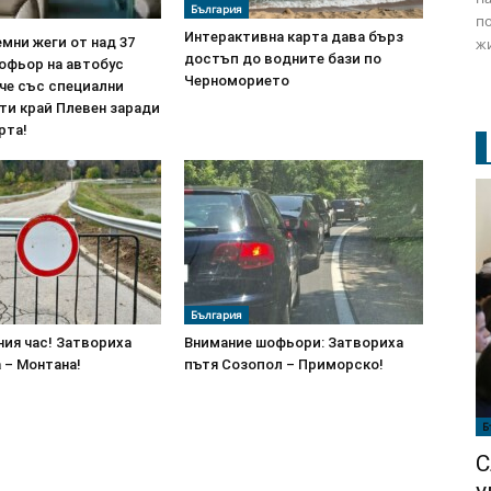
България
по
Интерактивна карта дава бърз
мни жеги от над 37
жи
достъп до водните бази по
офьор на автобус
Черноморието
че със специални
ти край Плевен заради
рта!
България
ия час! Затвориха
Внимание шофьори: Затвориха
 – Монтана!
пътя Созопол – Приморско!
Б
С