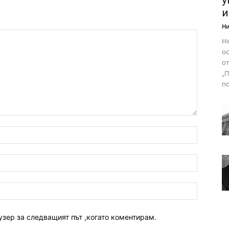
у
и
Ни
Н
ос
от
„П
по
узер за следващият път ,когато коментирам.