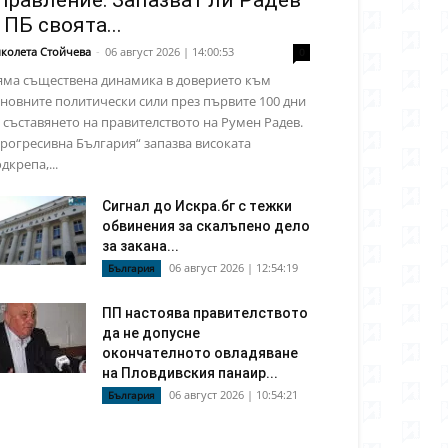
правление: Запазват ли Радев
 ПБ своята...
колета Стойчева
-
06 август 2026 | 14:00:53
0
яма съществена динамика в доверието към
новните политически сили през първите 100 дни
 съставянето на правителството на Румен Радев.
рогресивна България“ запазва високата
дкрепа,...
Сигнал до Искра.бг с тежки
обвинения за скалъпено дело
за закана...
06 август 2026 | 12:54:19
България
ПП настоява правителството
да не допусне
окончателното овладяване
на Пловдивския панаир...
06 август 2026 | 10:54:21
България