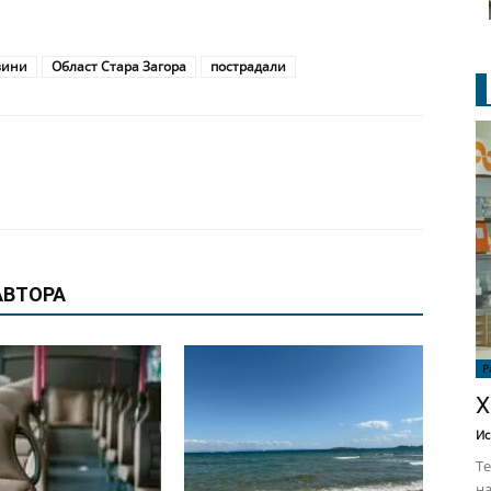
вини
Област Стара Загора
пострадали
АВТОРА
Р
Х
Ис
Те
на