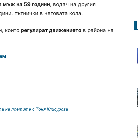
и
мъж на 59 години
, водач на другия
дини, пътнички в неговата кола.
, които
регулират движението
в района на
ам
та на поетите с Тоня Клисурова