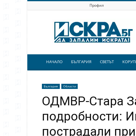
Профил
Искра.бг
НАЧАЛО
БЪЛГАРИЯ
СВЕТЪТ
КОРУП
България
Области
ОДМВР-Стара З
подробности: И
пострадали при