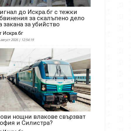
игнал до Искра.бг с тежки
бвинения за скалъпено дело
а закана за убийство
т Искра.бг
 август 2026 | 12:54:19
ови нощни влакове свързват
офия и Силистра?