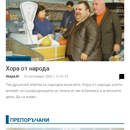
Развлекателно
Хора от народа
Искра.бг
-
16 септември 2025 | 21:41:14
2
Тез душички златни са народни момчета. Хора от народа, които
милеят за сънародниците си, помагат им в бизнеса и в личните
дела. Да са живи...
ПРЕПОРЪЧАНИ