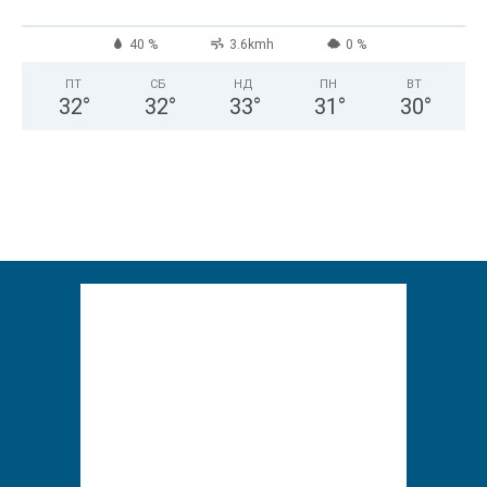
40 %
3.6kmh
0 %
ПТ
СБ
НД
ПН
ВТ
32
°
32
°
33
°
31
°
30
°