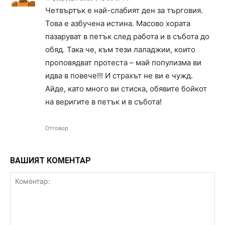
Четвъртък е най-слабият ден за търговия.
Това е азбучена истина. Масово хората
пазаруват в петък след работа и в събота до
обяд. Така че, към тези лаладжии, които
проповядват протеста – май популизма ви
идва в повече!!! И страхът не ви е чужд.
Айде, като много ви стиска, обявите бойкот
на веригите в петък и в събота!
Отговор
ВАШИЯТ КОМЕНТАР