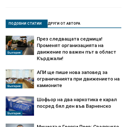
ПОДОБНИ СТАТИИ
ДРУГИ ОТ АВТОРА
През следващата седмица!
Променят организацията на
движение по важен път в област
България
Кърджали!
АПИ ще пише нова заповед за
ограниченията при движението на
камионите
България
Шофьор на два наркотика е карал
посред бял ден във Варненско
България
Министър Георги Пеев: Свалянето