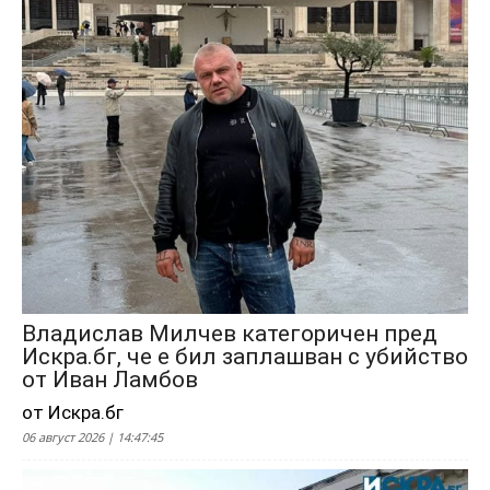
Владислав Милчев категоричен пред
Искра.бг, че е бил заплашван с убийство
от Иван Ламбов
от Искра.бг
06 август 2026 | 14:47:45