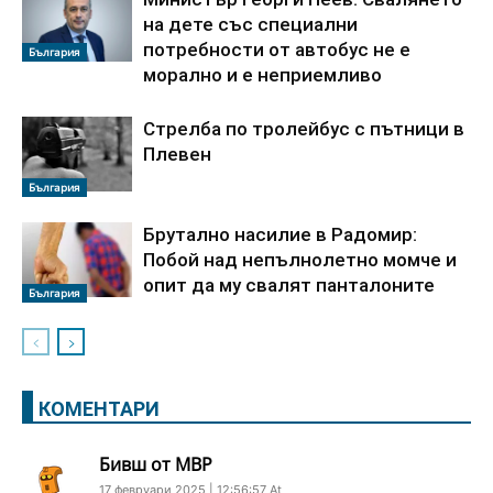
на дете със специални
потребности от автобус не е
България
морално и е неприемливо
Стрелба по тролейбус с пътници в
Плевен
България
Брутално насилие в Радомир:
Побой над непълнолетно момче и
опит да му свалят панталоните
България
КОМЕНТАРИ
Бивш от МВР
17 февруари 2025 | 12:56:57 At