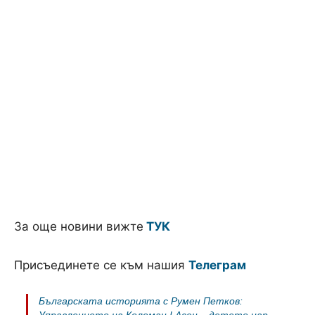
За още новини вижте
ТУК
Присъединете се към нашия
Телеграм
Българската историята с Румен Петков:
Управлението на Коломан I Асен – детето цар