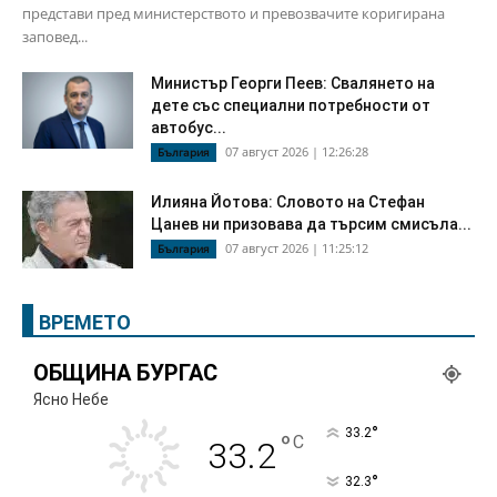
представи пред министерството и превозвачите коригирана
заповед...
Министър Георги Пеев: Свалянето на
дете със специални потребности от
автобус...
07 август 2026 | 12:26:28
България
Илияна Йотова: Словото на Стефан
Цанев ни призовава да търсим смисъла...
07 август 2026 | 11:25:12
България
ВРЕМЕТО
ОБЩИНА БУРГАС
Ясно Небе
°
33.2
°
C
33.2
°
32.3