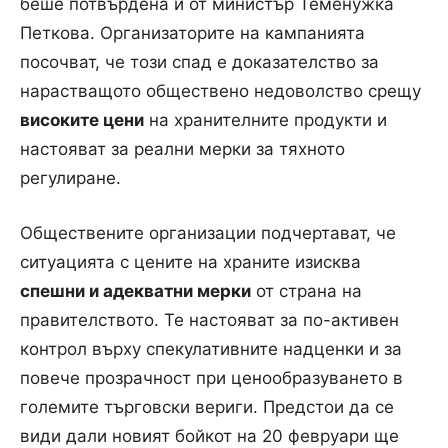
беше потвърдена и от министър Теменужка
Петкова. Организаторите на кампанията
посочват, че този спад е доказателство за
нарастващото обществено недоволство срещу
високите цени
на хранителните продукти и
настояват за реални мерки за тяхното
регулиране.
Обществените организации подчертават, че
ситуацията с цените на храните изисква
спешни и адекватни мерки
от страна на
правителството. Те настояват за по-активен
контрол върху спекулативните надценки и за
повече прозрачност при ценообразуването в
големите търговски вериги. Предстои да се
види дали новият бойкот на 20 февруари ще