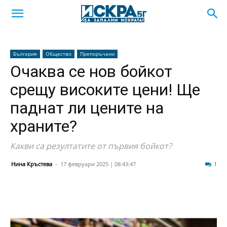
България
Общество
Препоръчани
Очаква се нов бойкот
срещу високите цени! Ще
паднат ли цените на
храните?
Какви са резултатите от първия бойкот?
Нина Кръстева
-
17 февруари 2025 | 08:43:47
191
1