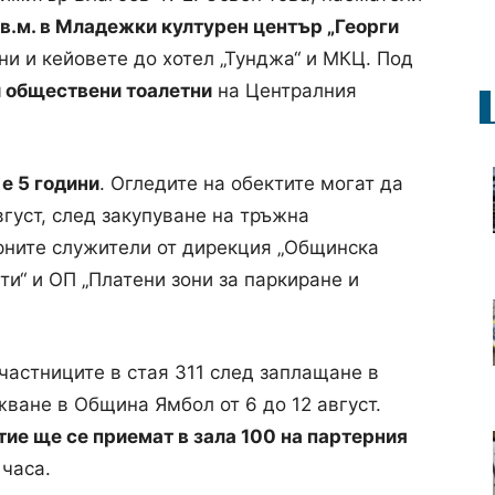
кв.м. в Младежки културен център „Георги
ни и кейовете до хотел „Тунджа“ и МКЦ. Под
и обществени тоалетни
на Централния
е 5 години
. Огледите на обектите могат да
вгуст, след закупуване на тръжна
рните служители от дирекция „Общинска
и“ и ОП „Платени зони за паркиране и
частниците в стая 311 след заплащане в
ване в Община Ямбол от 6 до 12 август.
ие ще се приемат в зала 100 на партерния
 часа.