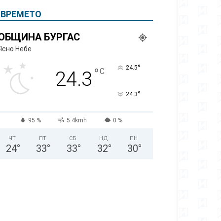
ВРЕМЕТО
ОБЩИНА БУРГАС
Ясно Небе
°
24.5
°
C
24.3
°
24.3
95 %
5.4kmh
0 %
ЧТ
ПТ
СБ
НД
ПН
24
°
33
°
33
°
32
°
30
°