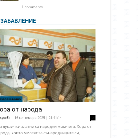
1 comments
ЗАБАВЛЕНИЕ
азвлекателно
ора от народа
кра.бг
-
16 септември 2025 | 21:41:14
2
з душички златни са народни момчета. Хора от
рода, които милеят за сънародниците си,