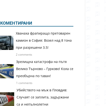
КОМЕНТИРАНИ
Хванаха фрапиращо претоварен
камион в София: Возел над 8 тона
при разрешени 3.5!
2 comments
Зрелищна катастрофа на пътя
Велико Търново – Гурково! Кола се
преобърна по таван!
1 comments
Убийството на мъж в Пловдив:
Случаят се заплита, задържани
са и непълнолетни