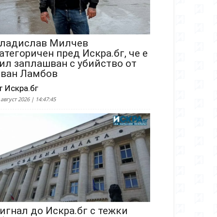
ладислав Милчев
атегоричен пред Искра.бг, че е
ил заплашван с убийство от
ван Ламбов
т Искра.бг
 август 2026 | 14:47:45
игнал до Искра.бг с тежки