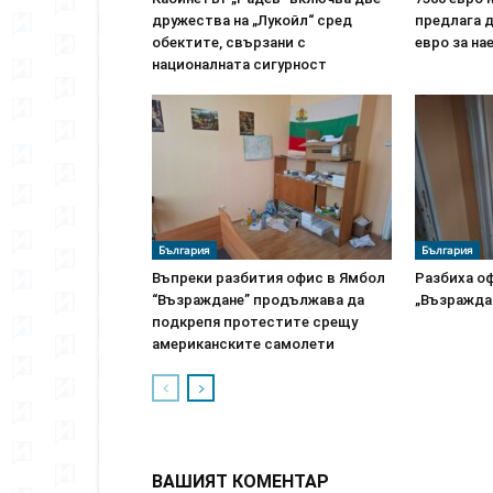
дружества на „Лукойл“ сред
предлага д
обектите, свързани с
евро за на
националната сигурност
България
България
Въпреки разбития офис в Ямбол
Разбиха о
“Възраждане” продължава да
„Възражда
подкрепя протестите срещу
американските самолети
ВАШИЯТ КОМЕНТАР