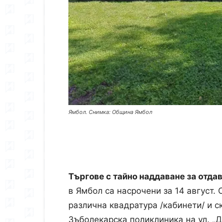
Ямбол. Снимка: Община Ямбол
Търгове с тайно наддаване за отда
в Ямбол са насрочени за 14 август.
различна квадратура /кабинети/ и 
Зъболекарска поликлиника на ул. „