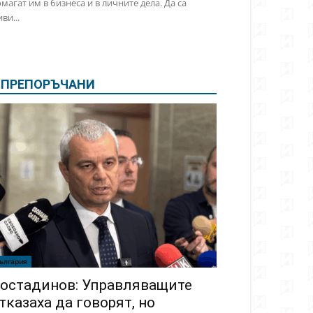
магат им в бизнеса и в личните дела. Да са
ви...
ПРЕПОРЪЧАНИ
ългария
остадинов: Управляващите
тказаха да говорят, но