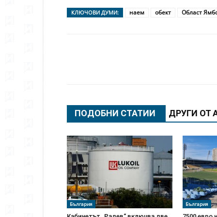
наем
обект
Област Ямб
КЛЮЧОВИ ДУМИ:
Сподели
ПОДОБНИ СТАТИИ
ДРУГИ ОТ 
България
България
Кабинетът „Радев“ включва две
7500 евро 