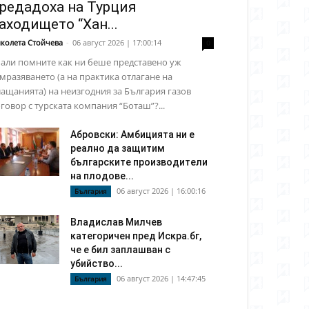
редадоха на Турция
аходището “Хан...
колета Стойчева
-
06 август 2026 | 17:00:14
0
али помните как ни беше представено уж
мразяването (а на практика отлагане на
ащанията) на неизгодния за България газов
говор с турската компания “Боташ”?...
Абровски: Амбицията ни е
реално да защитим
българските производители
на плодове...
06 август 2026 | 16:00:16
България
Владислав Милчев
категоричен пред Искра.бг,
че е бил заплашван с
убийство...
06 август 2026 | 14:47:45
България