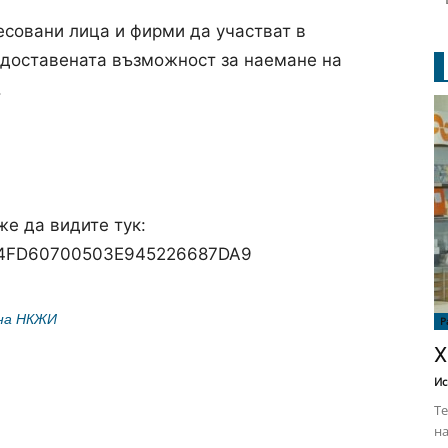
совани лица и фирми да участват в
редоставената възможност за наемане на
.
е да видите тук:
5CD4FD60700503E945226687DA9
 на НКЖИ
Р
Х
Ис
Те
на