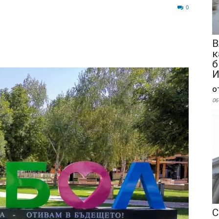
96
0
В
к
б
И
о
06
С