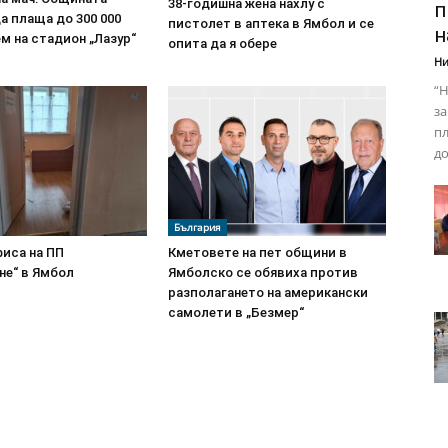
38-годишна жена нахлу с
п
а плаща до 300 000
пистолет в аптека в Ямбол и се
н
ем на стадион „Лазур“
опита да я обере
Ни
“Н
за
пл
до
България
фиса на ПП
Кметовете на пет общини в
не“ в Ямбол
Ямболско се обявиха против
разполагането на американски
самолети в „Безмер“