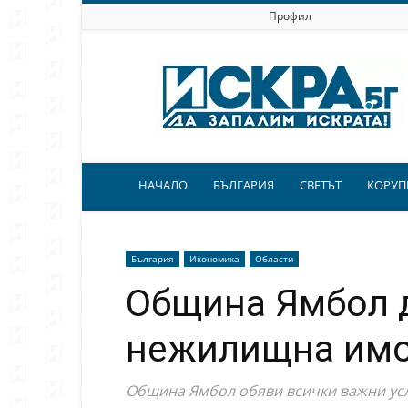
Профил
Искра.бг
НАЧАЛО
БЪЛГАРИЯ
СВЕТЪТ
КОРУП
България
Икономика
Области
Община Ямбол д
нежилищна им
Община Ямбол обяви всички важни усл