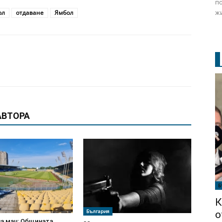
по
жи
ол
отдаване
Ямбол
АВТОРА
Б
К
България
о
на мач: Общината