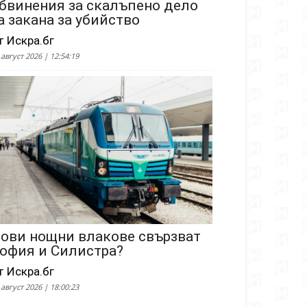
бвинения за скалъпено дело
а закана за убийство
т Искра.бг
 август 2026 | 12:54:19
ови нощни влакове свързват
офия и Силистра?
т Искра.бг
 август 2026 | 18:00:23