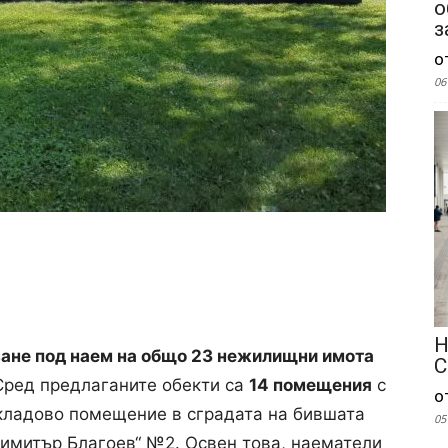
о
з
о
06
Н
ване под наем на общо 23 нежилищни имота
С
 Сред предлаганите обекти са
14 помещения
с
о
складово помещение в сградата на бившата
05
Димитър Благоев“ №2. Освен това, наематели