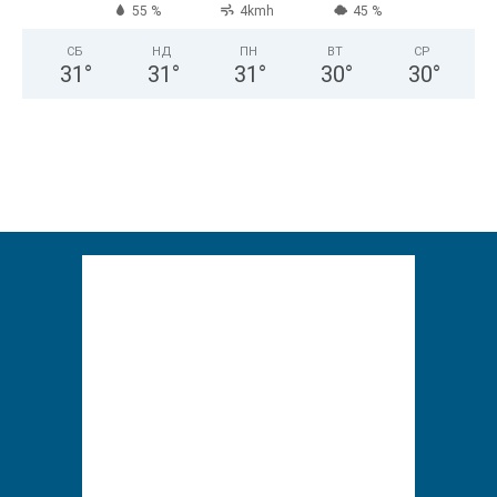
55 %
4kmh
45 %
СБ
НД
ПН
ВТ
СР
31
°
31
°
31
°
30
°
30
°