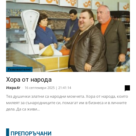
Развлекателно
Хора от народа
Искра.бг
-
16 септември 2025 | 21:41:14
2
Тез душички златни са народни момчета. Хора от народа, които
милеят за сънародниците си, помагат им в бизнеса и в личните
дела. Да са живи...
ПРЕПОРЪЧАНИ