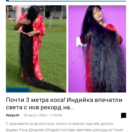
Препоръчани
Почти 3 метра коса! Индийка впечатли
света с нов рекорд на...
Искра.бг
-
08 август 2026 | 17:00:44
0
С красивите си дълги коси, които се влачат зад нея, докато
върви, Рену Дхариял (Индия) постави световен рекорд на Гинес