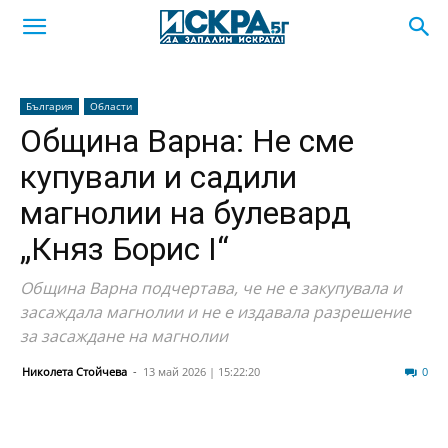
България
Области
Община Варна: Не сме
купували и садили
магнолии на булевард
„Княз Борис I“
Община Варна подчертава, че не е закупувала и
засаждала магнолии и не е издавала разрешение
за засаждане на магнолии
Николета Стойчева
-
13 май 2026 | 15:22:20
15
0