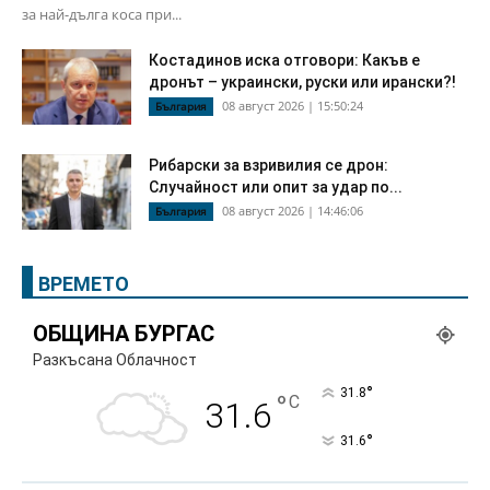
за най-дълга коса при...
Костадинов иска отговори: Какъв е
дронът – украински, руски или ирански?!
08 август 2026 | 15:50:24
България
Рибарски за взривилия се дрон:
Случайност или опит за удар по...
08 август 2026 | 14:46:06
България
ВРЕМЕТО
ОБЩИНА БУРГАС
Разкъсана Облачност
°
31.8
°
C
31.6
°
31.6