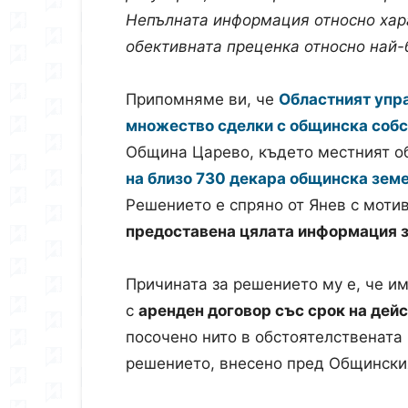
Непълната информация относно хар
обективната преценка относно най-
Припомняме ви, че
Областният упра
множество сделки с общинска соб
Община Царево, където местният о
на близо 730 декара общинска зем
Решението е спряно от Янев с мотив
предоставена цялата информация з
Причината за решението му е, че имо
с
аренден договор със срок на дейс
посочено нито в обстоятелствената 
решението, внесено пред Общински