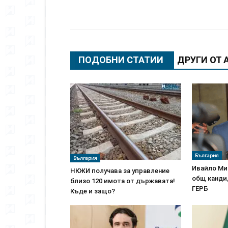
Сподели
ПОДОБНИ СТАТИИ
ДРУГИ ОТ 
България
България
Ивайло Ми
НКЖИ получава за управление
общ канди
близо 120 имота от държавата!
ГЕРБ
Къде и защо?