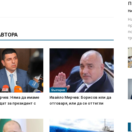
п
Ни
На
пр
п
АВТОРА
тр
България
рчев: Няма да имаме
Ивайло Мирчев: Борисов или да
дат за президент с
отговаря, или да се оттегли