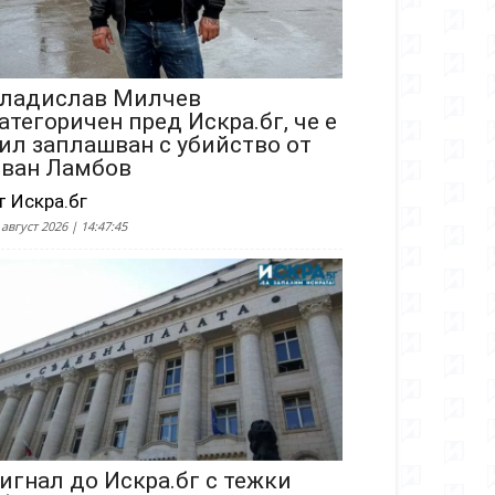
ладислав Милчев
атегоричен пред Искра.бг, че е
ил заплашван с убийство от
ван Ламбов
т Искра.бг
 август 2026 | 14:47:45
игнал до Искра.бг с тежки