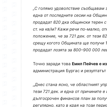
„С голямо удоволствие съобщавам за
една от последните сесии на Общин
продадат 820 дка общински терен с 
ст. на кв/м? Кажи речи по-малко, от
положение, че за 721 дек. от тези 8
срещу когото Общината ще получи 1
продадат лозята за 800–900 000 лев
Точно заради това
Емил Пейчев е и
администрация Бургас и резултатът 
„Днес стана ясно, че областният уп
тези 721 дек. и една от причините 
дългосрочен финансов план за пол
регулярно, като в края на този пери