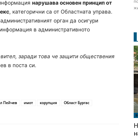
по
 информация
нарушава основен принцип от
жи
екс
, категорични са от Областната управа.
 административният орган да осигури
а информация в административното
вител, заради това че защити обществения
в в поста си.
л Пейчев
имот
корупция
Област Бургас
Б
Н
н