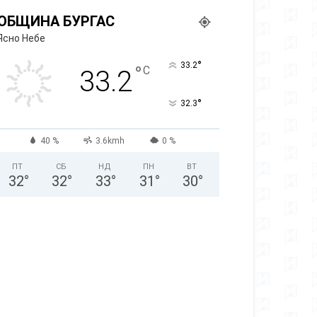
ОБЩИНА БУРГАС
Ясно Небе
°
33.2
°
C
33.2
°
32.3
40 %
3.6kmh
0 %
ПТ
СБ
НД
ПН
ВТ
32
°
32
°
33
°
31
°
30
°