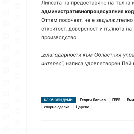
Липсата на предоставяне на пълна
административнопроцесуалния код
Оттам посочват, че е задължително
откритост, довереност и пълнота н
производство.
„Благодарности към Областния упра
интерес“,
написа удовлетворен Пейче
Георги Лапчев
ГЕРБ
Еми
КЛЮЧОВИ ДУМИ:
спорна сделка
Царево