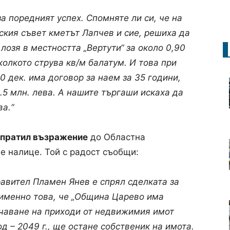
 поредният успех. Спомняте ли си, че на
ския съвет кметът Лапчев и сие, решиха да
лозя в местността „Вертути“ за около 0,90
колкото струва кв/м балатум. И това при
20 дек. има договор за наем за 35 години,
.5 млн. лева. А нашите търгаши искаха да
а.“
зпратил възражение
до Областна
е налице. Той с радост съобщи:
равител Пламен Янев е спрял сделката за
е именно това, че „Община Царево има
учаване на приходи от недвижимия имот
од – 2049 г., ще остане собственик на имота.