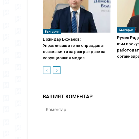
България
България
Румен Рад
Божидар Божанов:
към прокур
Управляващите не оправдават
работодат
очакванията за разграждане на
организир
корупционния модел
ВАШИЯТ КОМЕНТАР