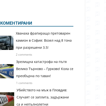
КОМЕНТИРАНИ
Хванаха фрапиращо претоварен
камион в София: Возел над 8 тона
при разрешени 3.5!
2 comments
Зрелищна катастрофа на пътя
Велико Търново – Гурково! Кола се
преобърна по таван!
1 comments
Убийството на мъж в Пловдив:
Случаят се заплита, задържани
са и непълнолетни