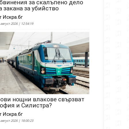
бвинения за скалъпено дело
а закана за убийство
т Искра.бг
 август 2026 | 12:54:19
ови нощни влакове свързват
офия и Силистра?
т Искра.бг
 август 2026 | 18:00:23