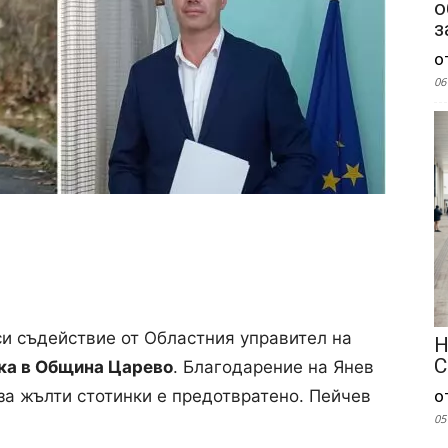
о
з
о
06
и съдействие от Областния управител на
Н
С
ка в Община Царево
. Благодарение на Янев
о
за жълти стотинки е предотвратено. Пейчев
05