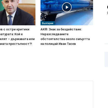
България
ев с остри критики
АКФ: Знак за бездействие:
атурата: Кой е
Неразследваните
елят – държавата или
обстоятелства около смъртта
аната престъпност?!
на полицай Иван Тасев