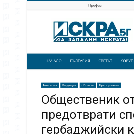
Профил
Искра.бг
НАЧАЛО
БЪЛГАРИЯ
СВЕТЪТ
КОРУП
България
Корупция
Области
Препоръчани
Общественик о
предотврати сп
гербаджийски 