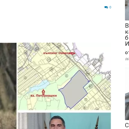
1057
0
В
к
б
И
о
06
С