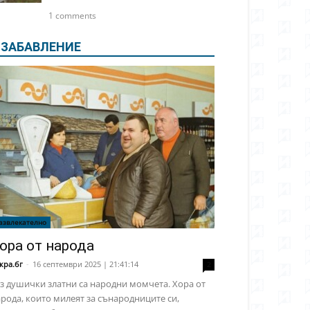
1 comments
ЗАБАВЛЕНИЕ
азвлекателно
ора от народа
кра.бг
-
16 септември 2025 | 21:41:14
2
з душички златни са народни момчета. Хора от
рода, които милеят за сънародниците си,