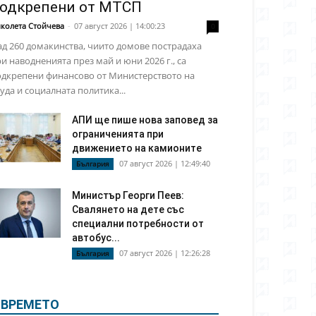
одкрепени от МТСП
колета Стойчева
-
07 август 2026 | 14:00:23
0
д 260 домакинства, чиито домове пострадаха
и наводненията през май и юни 2026 г., са
одкрепени финансово от Министерството на
уда и социалната политика...
АПИ ще пише нова заповед за
ограниченията при
движението на камионите
07 август 2026 | 12:49:40
България
Министър Георги Пеев:
Свалянето на дете със
специални потребности от
автобус...
07 август 2026 | 12:26:28
България
ВРЕМЕТО