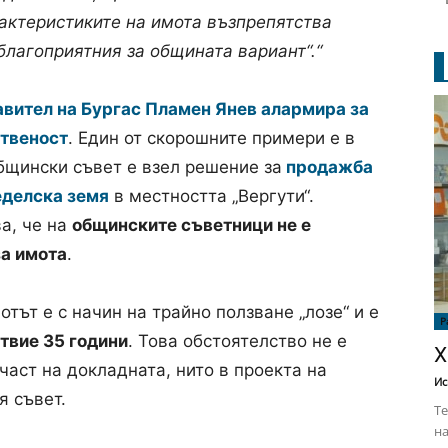
актеристиките на имота възпрепятства
благоприятния за общината вариант“.“
вител на Бургас Пламен Янев алармира за
ственост
. Един от скорошните примери е в
бщински съвет е взел решение за
продажба
еделска земя
в местността „Вергути“.
а, че на
общинските съветници не е
а имота
.
тът е с начин на трайно ползване „лозе“ и е
Р
твие 35 години
. Това обстоятелство не е
Х
част на докладната, нито в проекта на
Ис
я съвет.
Те
на