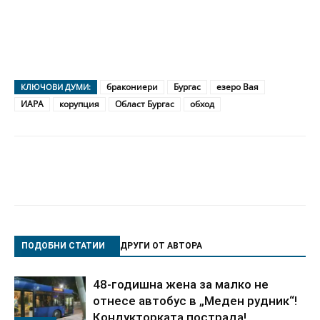
бракониери
Бургас
езеро Вая
КЛЮЧОВИ ДУМИ:
ИАРА
корупция
Област Бургас
обход
ПОДОБНИ СТАТИИ
ДРУГИ ОТ АВТОРА
48-годишна жена за малко не
отнесе автобус в „Меден рудник“!
Кондукторката пострада!