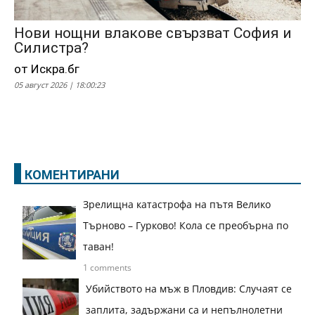
Нови нощни влакове свързват София и
Силистра?
от Искра.бг
05 август 2026 | 18:00:23
КОМЕНТИРАНИ
Зрелищна катастрофа на пътя Велико
Търново – Гурково! Кола се преобърна по
таван!
1 comments
Убийството на мъж в Пловдив: Случаят се
заплита, задържани са и непълнолетни