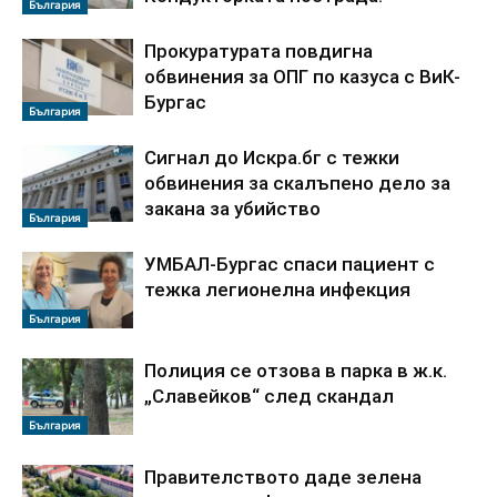
България
Прокуратурата повдигна
обвинения за ОПГ по казуса с ВиК-
Бургас
България
Сигнал до Искра.бг с тежки
обвинения за скалъпено дело за
закана за убийство
България
УМБАЛ-Бургас спаси пациент с
тежка легионелна инфекция
България
Полиция се отзова в парка в ж.к.
„Славейков“ след скандал
България
Правителството даде зелена