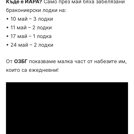
Къде е ИАРА?
Само през май бяха забелязани
бракониерски лодки на:
• 10 май – 3 лодки
• 11 май – 2 лодки
• 17 май – 1 лодка
• 24 май – 2 лодки
От
ОЗБГ
показваме малка част от набезите им,
които са ежедневни!