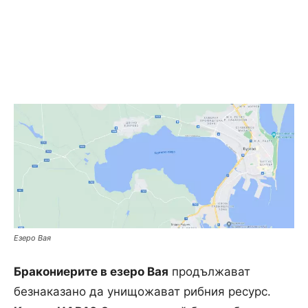
Езеро Вая
Бракониерите в езеро Вая
продължават
безнаказано да унищожават рибния ресурс.