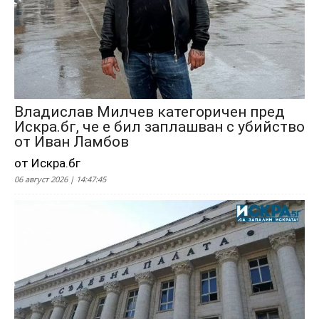
Владислав Милчев категоричен пред
Искра.бг, че е бил заплашван с убийство
от Иван Ламбов
от Искра.бг
06 август 2026 | 14:47:45