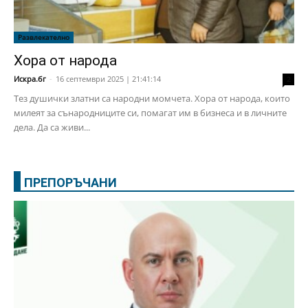
Развлекателно
Хора от народа
Искра.бг
-
16 септември 2025 | 21:41:14
2
Тез душички златни са народни момчета. Хора от народа, които
милеят за сънародниците си, помагат им в бизнеса и в личните
дела. Да са живи...
ПРЕПОРЪЧАНИ