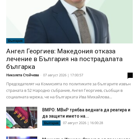
България
Ангел Георгиев: Македония отказа
лечение в България на пострадалата
българка
Николета Стойчева
-
07 август 2026 | 17:00:57
0
Председателят на Комисията по политиките за българите извън
страната в 52 Народно събрание, Ангел Георгиев, съобщи в
социалната мрежа, че на българката Ива Михайлова...
ВМРО: МВнР трябва веднага да реагира и
да защити името на...
07 август 2026 | 16:00:28
България