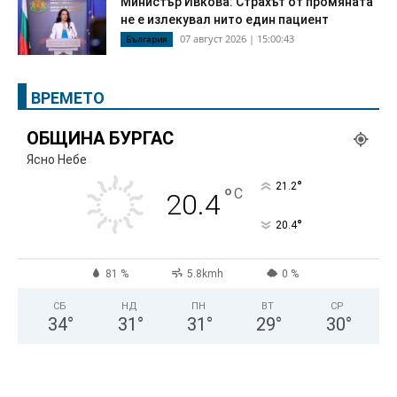
Министър Ивкова: Страхът от промяната
не е излекувал нито един пациент
07 август 2026 | 15:00:43
България
ВРЕМЕТО
ОБЩИНА БУРГАС
Ясно Небе
°
21.2
°
C
20.4
°
20.4
81 %
5.8kmh
0 %
СБ
НД
ПН
ВТ
СР
34
°
31
°
31
°
29
°
30
°