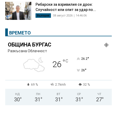
Рибарски за взривилия се дрон:
Случайност или опит за удар по...
08 август 2026 | 14:46:06
България
ВРЕМЕТО
ОБЩИНА БУРГАС
Разкъсана Облачност
°
26.2
°
C
26
°
26
69 %
2.7kmh
32 %
НД
ПН
ВТ
СР
ЧТ
30
°
31
°
31
°
31
°
27
°