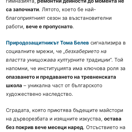
гимназията,
ремонтни дейности до момента не
са започнати
. Лятото, което бе най-
благоприятният сезон за възстановителни
работи,
вече е пропуснато
.
Природозащитникът Тома Белев
сигнализира в
социалните мрежи, че
„безхаберието на
властта унищожава културните традиции“
. Той
напомни, че институцията има ключова роля за
опазването и предаването на тревненската
школа
– уникална част от българското
художествено наследство.
Сградата, която приютява бъдещите майстори
на дърворезбата и изящните изкуства,
остава
без покрив вече месеци наред
. Отсъствието на