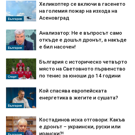
Хеликоптер се включи в гасенето
на големия пожар на изхода на
Асеновград
България
Анализатор: Не е въпросът само
откъде е дошъл дронът, а накъде
е бил насочен!
България
България с историческо четвърто
място на Световното първенство
по тенис за юноши до 14 години
Спорт
Кой спасява европейската
енергетика в жегите и сушата?
България
Костадинов иска отговори: Какъв
е дронът – украински, руски или
ирански?!
България