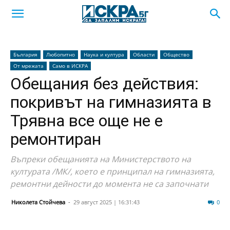
България
Любопитно
Наука и култура
Области
Общество
От мрежата
Само в ИСКРА
Обещания без действия:
покривът на гимназията в
Трявна все още не е
ремонтиран
Въпреки обещанията на Министерството на
културата /МК/, което е принципал на гимназията,
ремонтни дейности до момента не са започнати
Николета Стойчева
-
29 август 2025 | 16:31:43
49
0