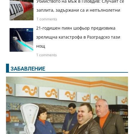
Убийството на мъж в Пловдив: Случаят се
заплита, задържани са и непълнолетни
1 comments
21-годишен пиян шофьор предизвика
зрелищна катастрофа в Разградско тази
нощ
1 comments
ЗАБАВЛЕНИЕ