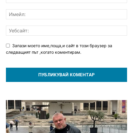
Запази моето име,поща,и сайт в този браузер за
следващият път ,когато коментирам.