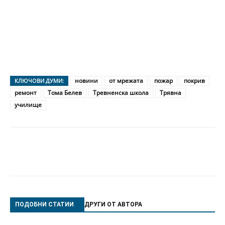
новини
от мрежата
пожар
покрив
КЛЮЧОВИ ДУМИ:
ремонт
Тома Белев
Тревненска школа
Трявна
училище
ПОДОБНИ СТАТИИ
ДРУГИ ОТ АВТОРА