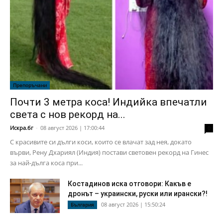
Препоръчани
Почти 3 метра коса! Индийка впечатли
света с нов рекорд на...
Искра.бг
-
08 август 2026 | 17:00:44
0
С красивите си дълги коси, които се влачат зад нея, докато
върви, Рену Дхариял (Индия) постави световен рекорд на Гинес
за най-дълга коса при...
Костадинов иска отговори: Какъв е
дронът – украински, руски или ирански?!
08 август 2026 | 15:50:24
България