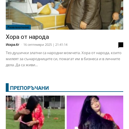
Развлекателно
Хора от народа
Искра.бг
-
16 септември 2025 | 21:41:14
2
Тез душички златни са народни момчета. Хора от народа, които
милеят за сънародниците си, помагат им в бизнеса и в личните
дела. Да са живи...
ПРЕПОРЪЧАНИ