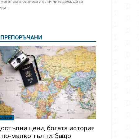
магат им в бизнеса и в личните дела. Да са
ви...
ПРЕПОРЪЧАНИ
ългария
остъпни цени, богата история
 по-малко тълпи: Защо