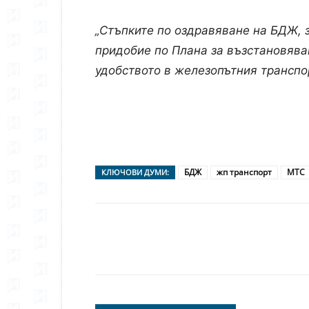
„Стъпките по оздравяване на БДЖ, 
придобие по Плана за възстановява
удобството в железопътния транспо
БДЖ
жп транспорт
МТС
КЛЮЧОВИ ДУМИ:
Сподели