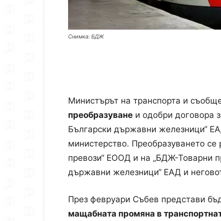
Снимка: БДЖ
Министърът на транспорта и съобщ
преобразуване
и одобри договора 
Български държавни железници“ ЕА
министерство. Преобразуването се 
превози“ ЕООД и на „БДЖ-Товарни п
държавни железници“ ЕАД и негово
През февруари Събев представи бъд
мащабната промяна в транспортна