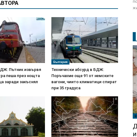
по
АВТОРА
жи
България
БДЖ: Пътник извървя
Технически абсурд в БДЖ:
тра пеша през нощта
Поръчахме още 91 от немските
ца заради закъснял
вагони, чиито климатици спират
при 35 градуса
Б
Д
и