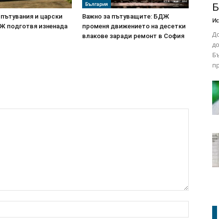
България
Б
 пътувания и царски
Важно за пътуващите: БДЖ
Ис
ДЖ подготвя изненада
променя движението на десетки
До
влакове заради ремонт в София
до
Бъ
пр