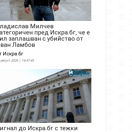
ладислав Милчев
атегоричен пред Искра.бг, че е
ил заплашван с убийство от
ван Ламбов
т Искра.бг
 август 2026 | 14:47:45
игнал до Искра.бг с тежки