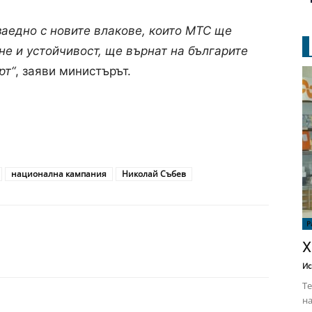
заедно с новите влакове, които МТС ще
не и устойчивост, ще върнат на българите
рт“
, заяви министърът.
национална кампания
Николай Събев
Р
Х
Ис
Те
на