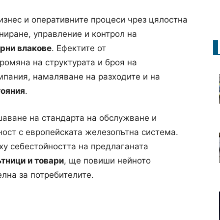
знес и оперативните процеси чрез цялостна
ниране, управление и контрол на
арни влакове
. Ефектите от
ромяна на структурата и броя на
пания, намаляване на разходите и на
тояния
.
шаване на стандарта на обслужване и
ност с европейската железопътна система.
ху себестойността на предлаганата
ътници и товари
, ще повиши нейното
лна за потребителите.