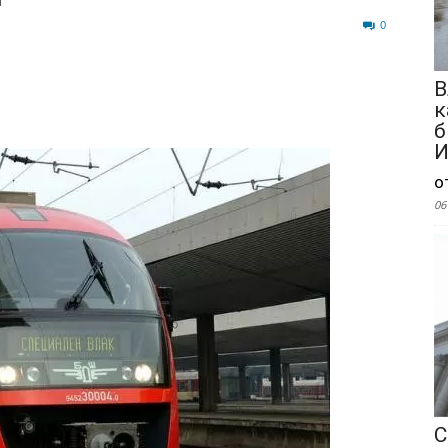
548
0
В
к
б
И
о
06
С