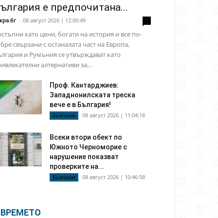
ългария е предпочитана...
кра.бг
-
08 август 2026 | 12:00:49
0
стъпни като цени, богати на история и все по-
бре свързани с останалата част на Европа,
лгария и Румъния се утвърждават като
ивлекателни алтернативи за...
Проф. Кантарджиев:
Западнонилската треска
вече е в България!
08 август 2026 | 11:04:18
България
Всеки втори обект по
Южното Черноморие с
нарушение показват
проверките на...
08 август 2026 | 10:46:58
България
ВРЕМЕТО