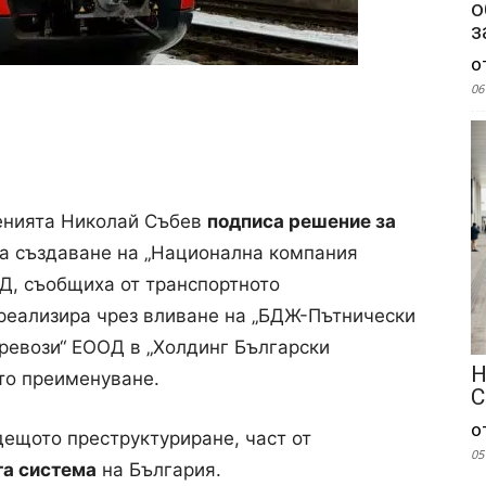
о
з
о
06
енията Николай Събев
подписа решение за
за създаване на „Национална компания
Д, съобщиха от транспортното
реализира чрез вливане на „БДЖ-Пътнически
ревози“ ЕООД в „Холдинг Български
Н
то преименуване.
С
о
ещото преструктуриране, част от
05
та система
на България.