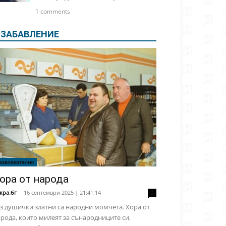
1 comments
ЗАБАВЛЕНИЕ
азвлекателно
ора от народа
кра.бг
-
16 септември 2025 | 21:41:14
2
з душички златни са народни момчета. Хора от
рода, които милеят за сънародниците си,