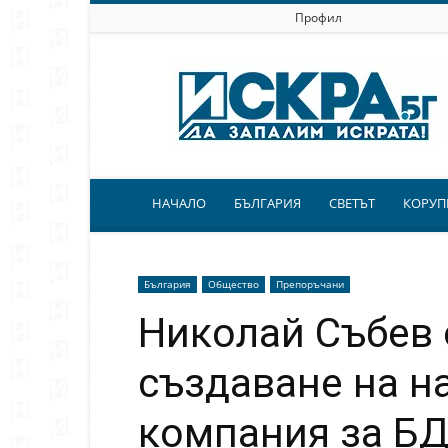
Профил
Искра.бг
НАЧАЛО
БЪЛГАРИЯ
СВЕТЪТ
КОРУП
България
Общество
Препоръчани
Николай Събев 
създаване на н
компания за Б