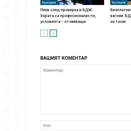
България
България
Пеев след проверка в БДЖ:
Безплатни
Хората са професионалисти,
вагони: Б
условията – отчайващи
за 1 юни
ВАШИЯТ КОМЕНТАР