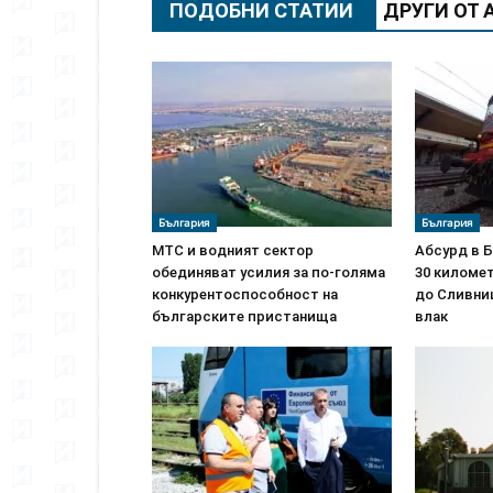
ПОДОБНИ СТАТИИ
ДРУГИ ОТ 
България
България
МТС и водният сектор
Абсурд в 
обединяват усилия за по-голяма
30 киломе
конкурентоспособност на
до Сливни
българските пристанища
влак