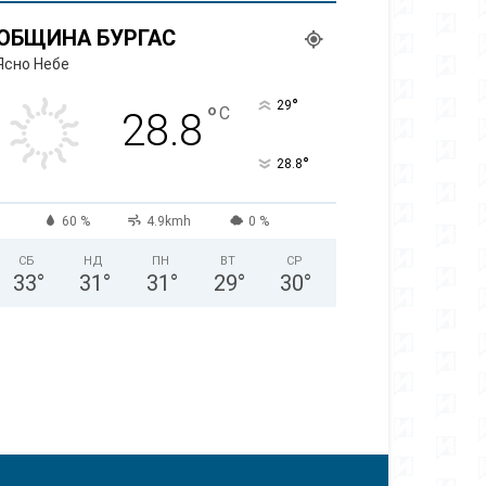
ОБЩИНА БУРГАС
Ясно Небе
°
29
°
C
28.8
°
28.8
60 %
4.9kmh
0 %
СБ
НД
ПН
ВТ
СР
33
°
31
°
31
°
29
°
30
°