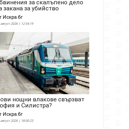
бвинения за скалъпено дело
а закана за убийство
т Искра.бг
 август 2026 | 12:54:19
ови нощни влакове свързват
офия и Силистра?
т Искра.бг
 август 2026 | 18:00:23