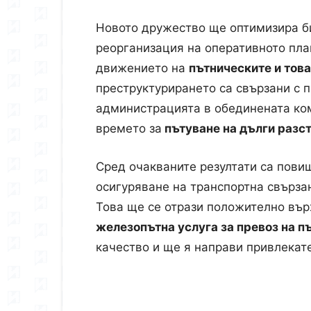
Новото дружество ще оптимизира би
реорганизация на оперативното пла
движението на
пътническите и тов
преструктурирането са свързани с п
администрацията в обединената ком
времето за
пътуване на дълги разс
Сред очакваните резултати са пови
осигуряване на транспортна свърза
Това ще се отрази положително вър
железопътна услуга за превоз на п
качество и ще я направи привлекате