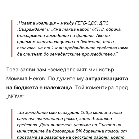
„Новата коалиция – между ГЕРБ-СДС, ДПС,
„Възраждане” и „Има такъв народ” /ИТН/, обрича
българското земеделие на фалити. Ако не
приемем актуализацията на бюджета, това
означава, че от 1 юли предвидените средства няма
да стигнат до земеделските производители.”
Това заяви зам.-земеделският министър
Момчил Неков. По думите му
актуализацията
на бюджета е належаща
. Той коментира пред
„NOVA“:
„За земеделие сме осигурили 168,5 милиона лева
само във временната рамка, като държавни
средства. Допълнително, успяхме на Съвета на
министрите да договорим 5% директна помощ от
програма за развитие на селските райони, което