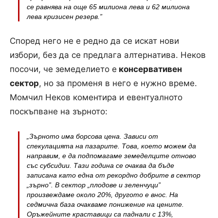
се равнява на още 65 милиона лева и 62 милиона
лева кризисен резерв.”
Според него не е редно да се искат нови
избори, без да се предлага алтернатива. Неков
посочи, че земеделието е
консервативен
сектор
, но за променя в него е нужно време.
Момчил Неков коментира и евентуалното
поскъпване на зърното:
„Зърното има борсова цена. Зависи от
спекулацията на пазарите. Това, което можем да
направим, е да подпомагаме земеделците отново
със субсидии. Тази година се очаква да бъде
записана като една от рекордно добрите в сектор
„зърно”. В сектор „плодове и зеленчуци”
произвеждаме около 20%, другото е внос. На
седмична база очакваме понижение на цените.
Оръжейните краставици са паднали с 13%,