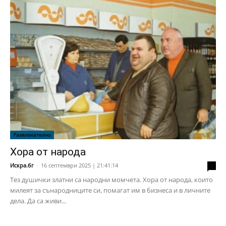
Развлекателно
Хора от народа
Искра.бг
-
16 септември 2025 | 21:41:14
2
Тез душички златни са народни момчета. Хора от народа, които
милеят за сънародниците си, помагат им в бизнеса и в личните
дела. Да са живи...