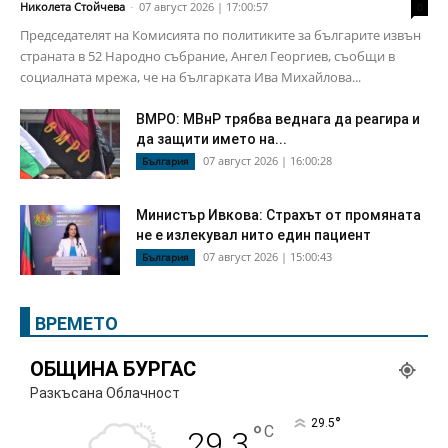
Николета Стойчева
-
07 август 2026 | 17:00:57
0
Председателят на Комисията по политиките за българите извън
страната в 52 Народно събрание, Ангел Георгиев, съобщи в
социалната мрежа, че на българката Ива Михайлова...
ВМРО: МВнР трябва веднага да реагира и
да защити името на...
07 август 2026 | 16:00:28
България
Министър Ивкова: Страхът от промяната
не е излекувал нито един пациент
07 август 2026 | 15:00:43
България
ВРЕМЕТО
ОБЩИНА БУРГАС
Разкъсана Облачност
°
29.5
°
C
29.3