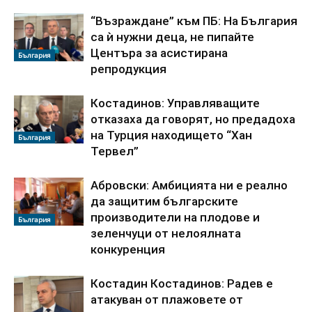
“Възраждане” към ПБ: На България
са ѝ нужни деца, не пипайте
Центъра за асистирана
България
репродукция
Костадинов: Управляващите
отказаха да говорят, но предадоха
на Турция находището “Хан
България
Тервел”
Абровски: Амбицията ни е реално
да защитим българските
производители на плодове и
България
зеленчуци от нелоялната
конкуренция
Костадин Костадинов: Радев е
атакуван от плажoвете от