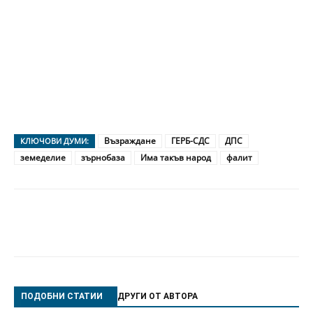
Възраждане
ГЕРБ-СДС
ДПС
КЛЮЧОВИ ДУМИ:
земеделие
зърнобаза
Има такъв народ
фалит
ПОДОБНИ СТАТИИ
ДРУГИ ОТ АВТОРА