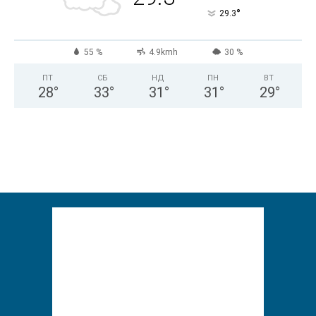
°
29.3
55 %
4.9kmh
30 %
ПТ
СБ
НД
ПН
ВТ
28
°
33
°
31
°
31
°
29
°