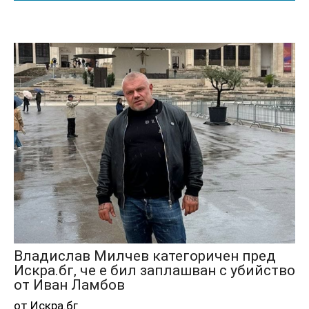
Владислав Милчев категоричен пред
Искра.бг, че е бил заплашван с убийство
от Иван Ламбов
от Искра.бг