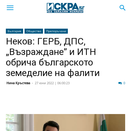
България
Общество
Препоръчани
Неков: ГЕРБ, ДПС,
„Възраждане” и ИТН
обрича българското
земеделие на фалити
Нина Кръстева
-
27 юни 2022 | 06:00:23
42
0