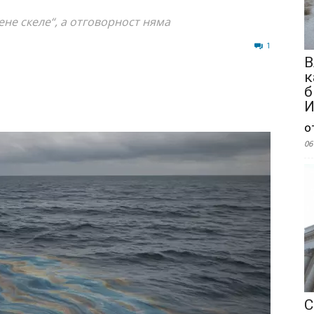
ене скеле“, а отговорност няма
324
1
В
к
б
И
о
06
С