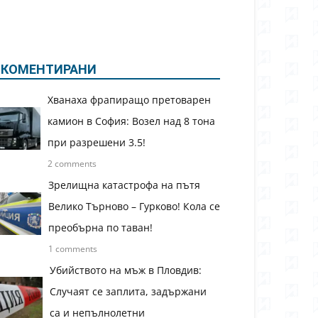
КОМЕНТИРАНИ
Хванаха фрапиращо претоварен
камион в София: Возел над 8 тона
при разрешени 3.5!
2 comments
Зрелищна катастрофа на пътя
Велико Търново – Гурково! Кола се
преобърна по таван!
1 comments
Убийството на мъж в Пловдив:
Случаят се заплита, задържани
са и непълнолетни