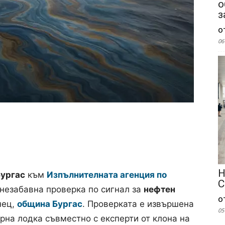
о
з
о
06
Н
Бургас
към
Изпълнителната агенция по
С
незабавна проверка по сигнал за
нефтен
о
нец,
община Бургас
. Проверката е извършена
05
рна лодка съвместно с експерти от клона на