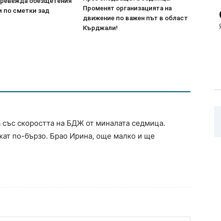
превежда обезщетения
Променят организацията на
 и по сметки зад
движение по важен път в област
Кърджали!
а със скоростта на БДЖ от миналата седмица.
жат по-бързо. Брао Ирина, още малко и ще