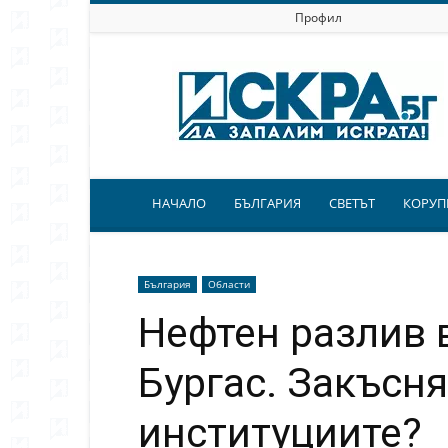
Профил
Искра.бг
НАЧАЛО
БЪЛГАРИЯ
СВЕТЪТ
КОРУП
България
Области
Нефтен разлив 
Бургас. Закъсня
институциите?