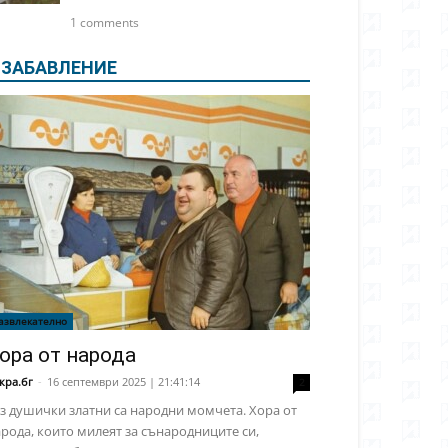
1 comments
ЗАБАВЛЕНИЕ
азвлекателно
ора от народа
кра.бг
-
16 септември 2025 | 21:41:14
2
з душички златни са народни момчета. Хора от
рода, които милеят за сънародниците си,