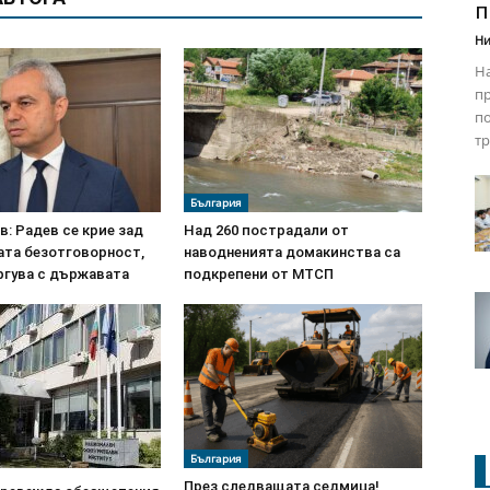
п
Ни
На
пр
п
тр
България
: Радев се крие зад
Над 260 пострадали от
ата безотговорност,
наводненията домакинства са
ргува с държавата
подкрепени от МТСП
България
През следващата седмица!