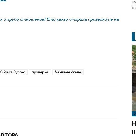
по
жи
к и грубо отношение! Ето какво откриха проверките на
Област Бургас
проверка
Ченгене скеле
Б
Н
н
АВТОРА