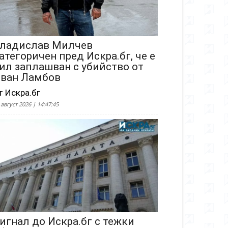
ладислав Милчев
атегоричен пред Искра.бг, че е
ил заплашван с убийство от
ван Ламбов
т Искра.бг
 август 2026 | 14:47:45
игнал до Искра.бг с тежки