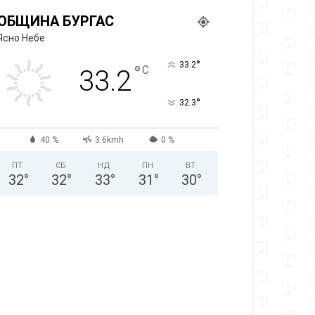
ОБЩИНА БУРГАС
Ясно Небе
°
33.2
°
C
33.2
°
32.3
40 %
3.6kmh
0 %
ПТ
СБ
НД
ПН
ВТ
32
°
32
°
33
°
31
°
30
°