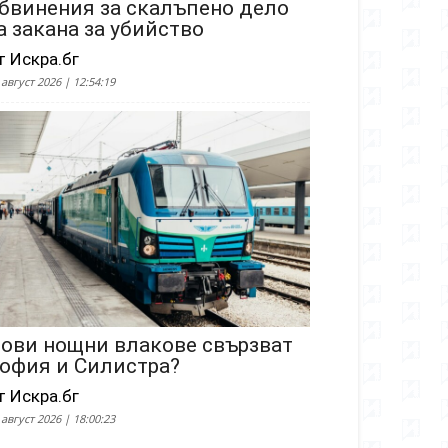
бвинения за скалъпено дело
а закана за убийство
т Искра.бг
 август 2026 | 12:54:19
ови нощни влакове свързват
офия и Силистра?
т Искра.бг
 август 2026 | 18:00:23