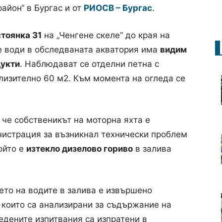
айон“ в Бургас и от
РИОСВ – Бургас
.
тоянка 31
на „Ченгене скеле“ до края на
е води в обследваната акватория има
видим
укти
. Наблюдават се отделни петна с
лизително 60 м2. Към момента на огледа се
 че собственикът на моторна яхта е
истрация за възникнал технически проблем
ойто е
изтекло дизелово гориво
в залива
ето на водите в залива е извършено
, които са анализирани за съдържание на
едените изпитвания са изпратени в