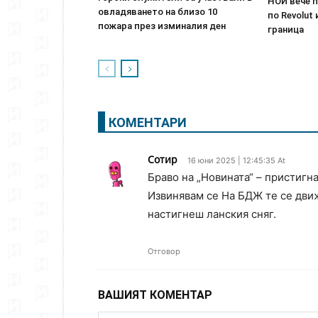
НОИ вече 
овладяването на близо 10
по Revolut
пожара през изминалия ден
граница
КОМЕНТАРИ
Сотир
16 юни 2025 | 12:45:35 At
Браво на „Новината“ – пристигн
Извинявам се На БДЖ те се дви
настигнеш ланския сняг.
Отговор
ВАШИЯТ КОМЕНТАР