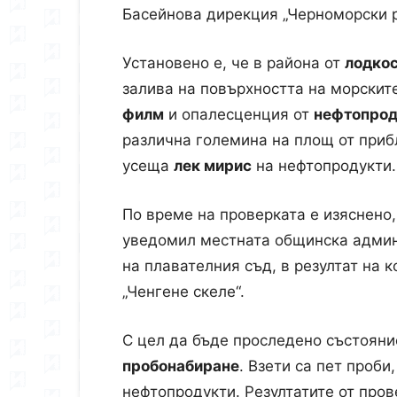
Басейнова дирекция „Черноморски р
Установено е, че в района от
лодкос
залива на повърхността на морскит
филм
и опалесценция от
нефтопрод
различна големина на площ от приб
усеща
лек мирис
на нефтопродукти.
По време на проверката е изяснено,
уведомил местната общинска админ
на плавателния съд, в резултат на к
„Ченгене скеле“.
С цел да бъде проследено състояни
пробонабиране
. Взети са пет проби
нефтопродукти. Резултатите от пров