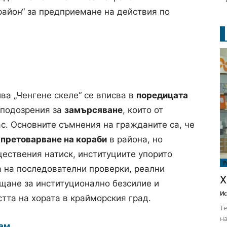
айон“ за предприемане на действия по
ва „Ченгене скеле“ се вписва в
поредицата
 подозрения за
замърсяване
, които от
с. Основните съмнения на гражданите са, че
о
претоварване на кораби
в района, но
ествения натиск, институциите упорито
Р
а на последователни проверки, реални
Х
щане за институционално безсилие и
Ис
тта на хората в крайморския град.
Те
на
ам