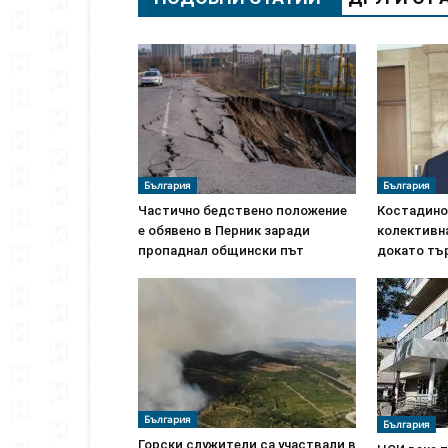
България
България
Частично бедствено положение
Костадинов
е обявено в Перник заради
колективн
пропаднал общински път
докато тъ
България
България
Горски служители са участвали в