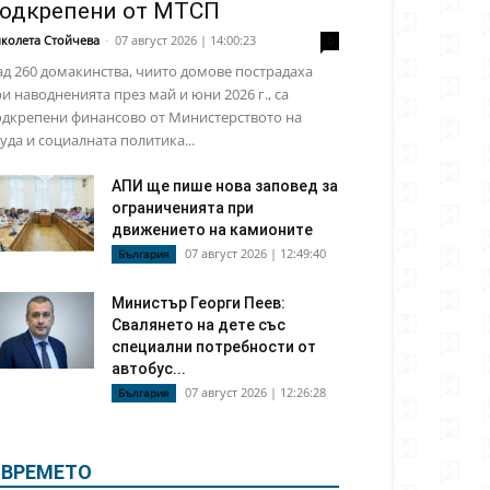
одкрепени от МТСП
колета Стойчева
-
07 август 2026 | 14:00:23
0
д 260 домакинства, чиито домове пострадаха
и наводненията през май и юни 2026 г., са
одкрепени финансово от Министерството на
уда и социалната политика...
АПИ ще пише нова заповед за
ограниченията при
движението на камионите
07 август 2026 | 12:49:40
България
Министър Георги Пеев:
Свалянето на дете със
специални потребности от
автобус...
07 август 2026 | 12:26:28
България
ВРЕМЕТО