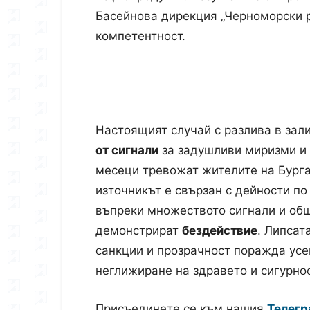
Басейнова дирекция „Черноморски р
компетентност.
Настоящият случай с разлива в зали
от сигнали
за задушливи миризми и
месеци тревожат жителите на Бурга
източникът е свързан с дейности п
въпреки множеството сигнали и общ
демонстрират
бездействие
. Липсат
санкции и прозрачност поражда усе
неглижиране на здравето и сигурнос
Присъединете се към нашия
Телегр