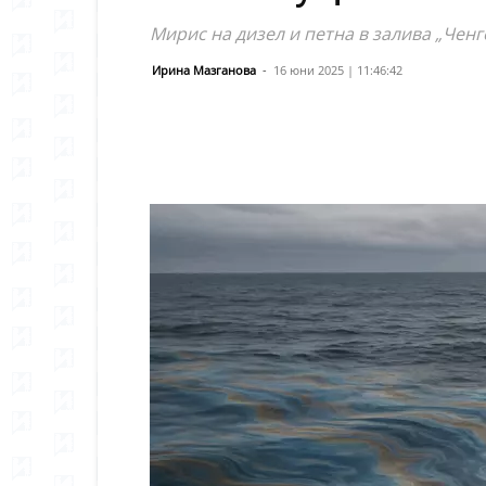
Мирис на дизел и петна в залива „Ченг
Ирина Мазганова
-
16 юни 2025 | 11:46:42
Сподели