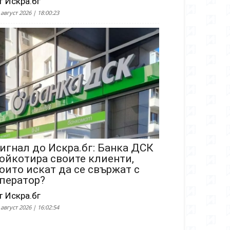
т Искра.бг
 август 2026 | 18:00:23
игнал до Искра.бг: Банка ДСК
ойкотира своите клиенти,
оито искат да се свържат с
ператор?
т Искра.бг
 август 2026 | 16:02:54