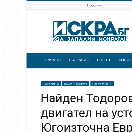
Профил
Искра.бг
НАЧАЛО
БЪЛГАРИЯ
СВЕТЪТ
КОРУП
Любопитно
Наука и култура
Препоръчани
Найден Тодоров
двигател на ус
Югоизточна Ев