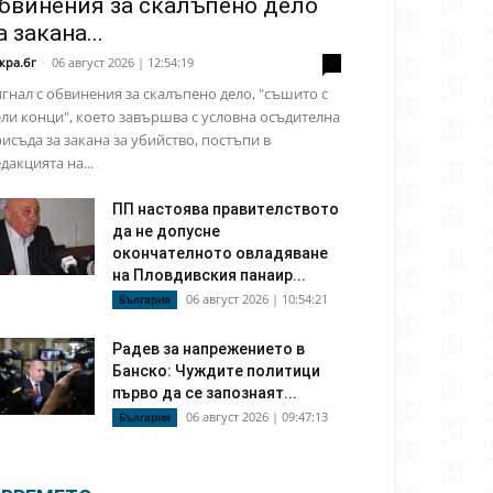
бвинения за скалъпено дело
а закана...
кра.бг
-
06 август 2026 | 12:54:19
0
гнал с обвинения за скалъпено дело, "съшито с
ли конци", което завършва с условна осъдителна
исъда за закана за убийство, постъпи в
дакцията на...
ПП настоява правителството
да не допусне
окончателното овладяване
на Пловдивския панаир...
06 август 2026 | 10:54:21
България
Радев за напрежението в
Банско: Чуждите политици
първо да се запознаят...
06 август 2026 | 09:47:13
България