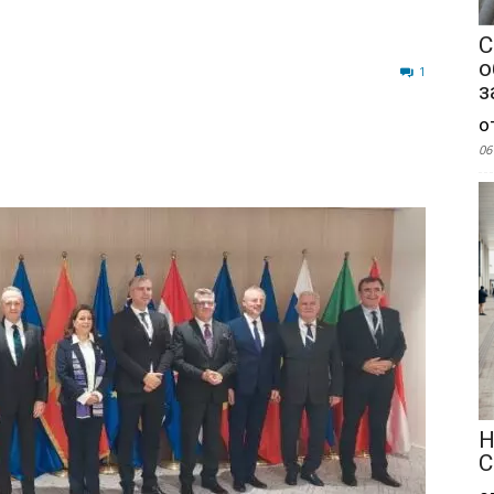
С
о
78
1
з
о
06
Н
С