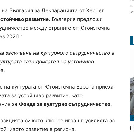
по
 на България за Декларацията от Херцег
жи
устойчиво развитие
. България предложи
рудничество между страните от Югоизточна
з 2026 г.
за засилване на културното сътрудничество в
ултурата като двигател на устойчиво
в.
е на културата от Югоизточна Европа приеха
вата за устойчиво развитие, като
ение за
Фонда за културно сътрудничество
.
Б
озицията си като ключов играч в усилията за
С
тойчивото развитие в региона.