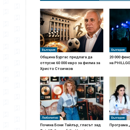
България
България
Община Бургас предлага да
20 000 фен
отпусне 60 000 евро за филма за
на PHILLG
Христо Стоичков
Любопитно
България
Почина Бони Тайлър, гласът зад
Програма 