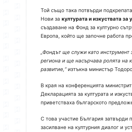
Той също така потвърди подкрепата
Нови за
културата и изкуствата за 
създаване на Фонд за културно сът
Европа, който ще започне работа пре
„Фондът ще служи като инструмент 
региона и ще насърчава ролята на к
развитие,“
изтъкна министър Тодоро
В края на конференцията министрит
Декларацията за културата и изкуст
приветстваха българското предлож
С това участие България затвърди п
засилване на културния диалог и ус