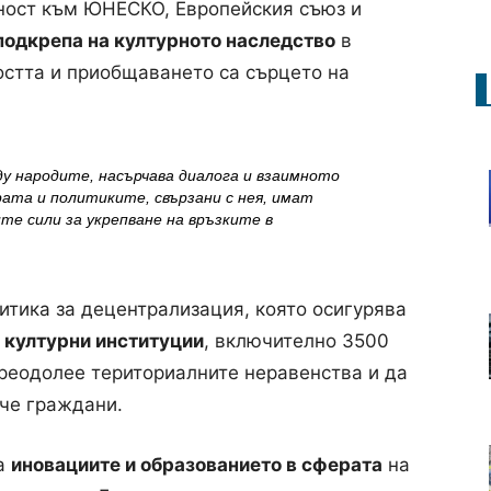
ност към ЮНЕСКО, Европейския съюз и
подкрепа на културното наследство
в
остта и приобщаването са сърцето на
у народите, насърчава диалога и взаимното
ата и политиките, свързани с нея, имат
е сили за укрепване на връзките в
итика за децентрализация, която осигурява
 културни институции
, включително 3500
преодолее териториалните неравенства и да
ече граждани.
на
иновациите и образованието в сферата
на