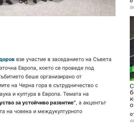
о
05
доров
взе участие в заседанието на Съвета
зточна Европа, което се проведе под
Събитието беше организирано от
ите на Черна гора в сътрудничество с
С
б
ука и култура в Европа. Темата на
к
куство за устойчиво развитие“
, а акцентът
о
ата на човека и междукултурното
о
03