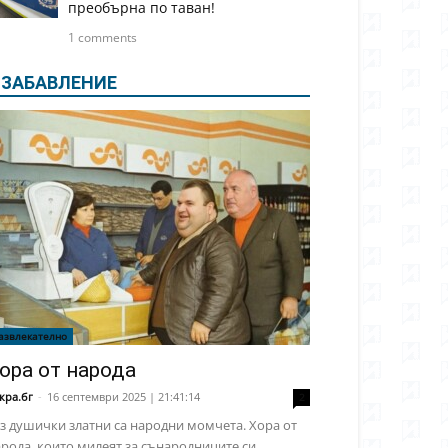
преобърна по таван!
1 comments
ЗАБАВЛЕНИЕ
азвлекателно
ора от народа
кра.бг
-
16 септември 2025 | 21:41:14
2
з душички златни са народни момчета. Хора от
рода, които милеят за сънародниците си,