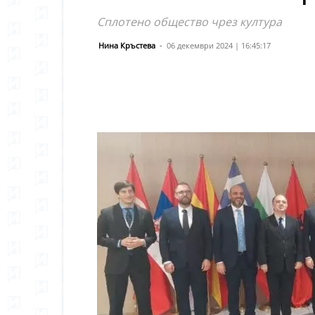
Сплотено общество чрез култура
Нина Кръстева
-
06 декември 2024 | 16:45:17
Сподели