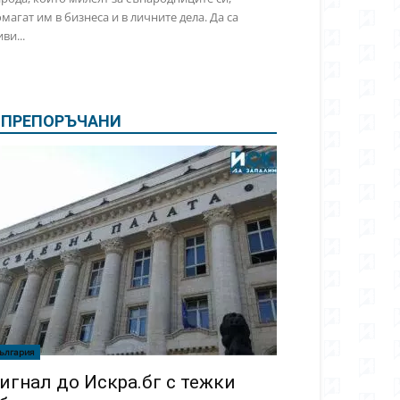
магат им в бизнеса и в личните дела. Да са
ви...
ПРЕПОРЪЧАНИ
ългария
игнал до Искра.бг с тежки