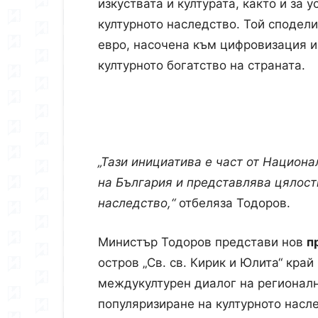
изкуствата и културата, както и за 
културното наследство. Той сподел
евро, насочена към цифровизация и
културното богатство на страната.
„Тази инициатива е част от Национа
на България и представлява цялост
наследство,“
отбеляза Тодоров.
Министър Тодоров представи нов
п
остров „Св. св. Кирик и Юлита“ кра
междукултурен диалог на регионал
популяризиране на културното насл