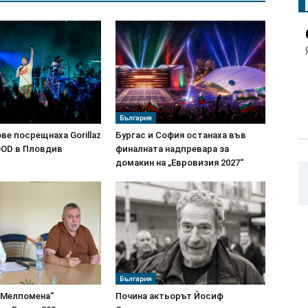
България
ове посрещнаха Gorillaz
Бургас и София останаха във
OOD в Пловдив
финалната надпревара за
домакин на „Евровизия 2027“
България
„Мелпомена“
Почина актьорът Йосиф