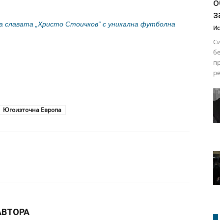
о
з
а славата „Христо Стоичков“ с уникална футболна
Ис
Си
бе
пр
ре
Югоизточна Европа
АВТОРА