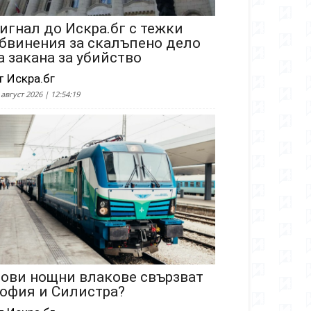
игнал до Искра.бг с тежки
бвинения за скалъпено дело
а закана за убийство
т Искра.бг
 август 2026 | 12:54:19
ови нощни влакове свързват
офия и Силистра?