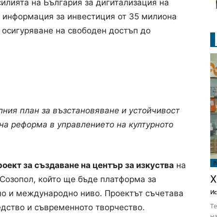
усилията на България за дигитализация на
и информация за инвестиция от 35 милиона
 осигуряване на свободен достъп до
лния план за възстановяване и устойчивост
на реформа в управлението на културното
Р
роект за създаване на център за изкуства
на
Х
й Созопол, който ще бъде платформа за
но и международно ниво. Проектът съчетава
Ис
Те
едство и съвременното творчество.
на