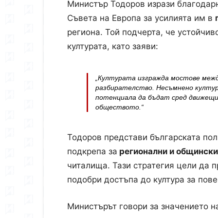
Министър Тодоров изрази благодар
Съвета на Европа за усилията им в
региона. Той подчерта, че устойчив
културата, като заяви:
„Културата изгражда мостове межд
разбирателство. Несъмнено култур
потенциала да бъдат сред движещит
обществото.“
Тодоров представи българската пол
подкрепа за
регионални и общински
читалища. Тази стратегия цели да 
подобри достъпа до култура за пов
Министърът говори за значението 