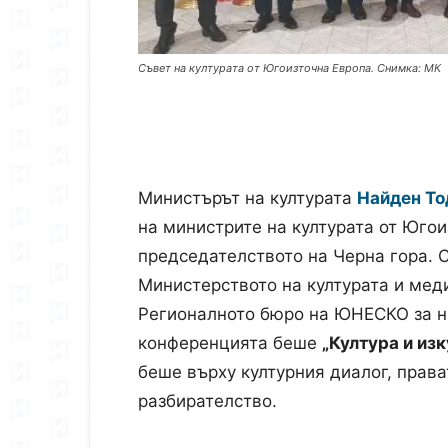
Съвет на културата от Югоизточна Европа. Снимка: МК
Министърът на културата
Найден То
на министрите на културата от Югои
председателството на Черна гора. 
Министерството на културата и меди
Регионалното бюро на ЮНЕСКО за на
конференцията беше
„Култура и из
беше върху културния диалог, прав
разбирателство.