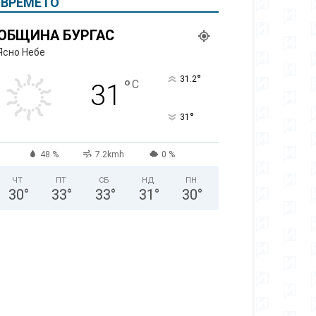
ВРЕМЕТО
ОБЩИНА БУРГАС
Ясно Небе
°
31.2
°
C
31
°
31
48 %
7.2kmh
0 %
ЧТ
ПТ
СБ
НД
ПН
30
°
33
°
33
°
31
°
30
°