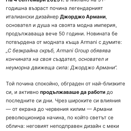
годишна възраст почина легендарният
италиански дизайнер
Джорджо Армани
,
основател и душа на своята модна империя,
продължаваща вече 50 години. Новината бе
потвърдена от модната къща Armani с думите:
„С безкрайна скръб, Armani Group обявява
кончината на своя създател, основател и
неуморна движеща сила: Джорджо Армани“.
Той почина спокойно, обграден от най-близките
си, и активно
продължаваше да работи
до
последните си дни. Чрез широките си влияния
— от екрана до червения килим — Армани
революционира начина, по който светът се
облича: неговият неподправен дизайн с меки