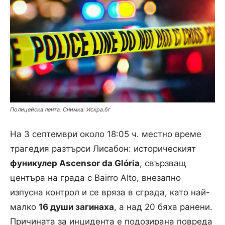
Полицейска лента. Снимка: Искра.бг
На 3 септември около 18:05 ч. местно време
трагедия разтърси Лисабон: историческият
фуникулер Ascensor da Glória
, свързващ
центъра на града с Bairro Alto, внезапно
изпусна контрол и се вряза в сграда, като най-
малко
16 души загинаха
, а над 20 бяха ранени.
Причината за инцидента е подозирана повреда