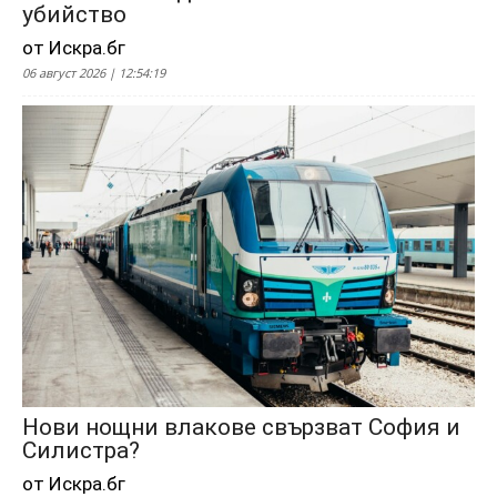
убийство
от Искра.бг
06 август 2026 | 12:54:19
Нови нощни влакове свързват София и
Силистра?
от Искра.бг