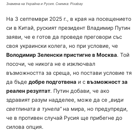
Знамена на Украйна и Русия. Снимка: Pixabay
На 3 септември 2025 г., в края на посещението
си в Китай, руският президент Владимир Путин
заяви, че е готов да проведе преговори със
своя украински колега, но при условие, че
Володимир Зеленски пристигне в Москва
. Той
посочи, че никога не е изключвал
възможността за среща, но постави условие тя
да бъде
добре подготвена
и с
възможност за
реален резултат
. Путин добави, че ако
здравият разум надделее, може да се
„види
светлината в тунела“
на мира, но предупреди,
че в противен случай Русия ще прибегне до
силова опция.