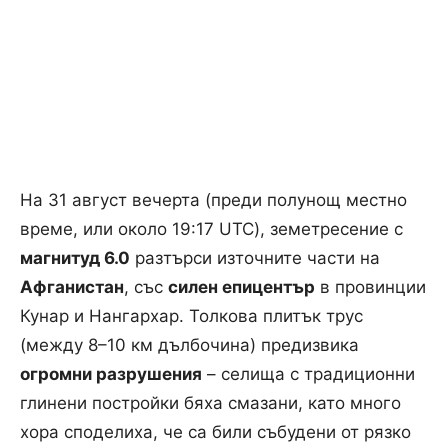
На 31 август вечерта (преди полунощ местно
време, или около 19:17 UTC), земетресение с
магнитуд 6.0
разтърси източните части на
Афганистан
, със
силен епицентър
в провинции
Кунар и Нангархар. Толкова плитък трус
(между 8–10 км дълбочина) предизвика
огромни разрушения
– селища с традиционни
глинени постройки бяха смазани, като много
хора споделиха, че са били събудени от рязко