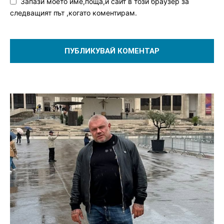
Запази моето име,поща,и сайт в този браузер за
следващият път ,когато коментирам.