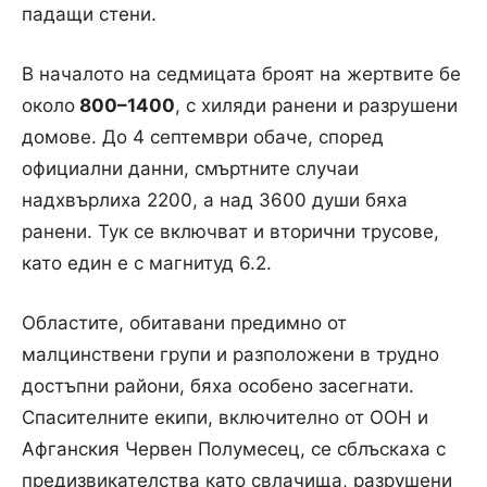
падащи стени.
В началото на седмицата броят на жертвите бе
около
800–1400
, с хиляди ранени и разрушени
домове. До 4 септември обаче, според
официални данни, смъртните случаи
надхвърлиха 2200, а над 3600 души бяха
ранени. Тук се включват и вторични трусове,
като един е с магнитуд 6.2.
Областите, обитавани предимно от
малцинствени групи и разположени в трудно
достъпни райони, бяха особено засегнати.
Спасителните екипи, включително от ООН и
Афганския Червен Полумесец, се сблъскаха с
предизвикателства като свлачища, разрушени