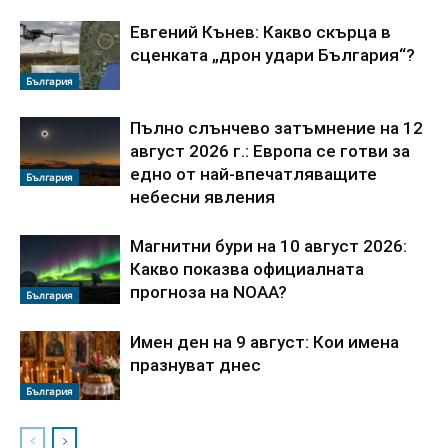
Евгений Кънев: Какво скърца в
сценката „дрон удари България“?
България
Пълно слънчево затъмнение на 12
август 2026 г.: Европа се готви за
едно от най-впечатляващите
България
небесни явления
Магнитни бури на 10 август 2026:
Какво показва официалната
прогноза на NOAA?
България
Имен ден на 9 август: Кои имена
празнуват днес
България