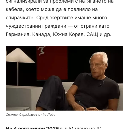
сигнализирали за проблеми с натягането на
кабела, което може да е повлияло на
спирачките. Сред жертвите имаше много
чуждестранни граждани — от страни като
Германия, Канада, Южна Корея, САЩ и др.
Снимка: Скрийншот от YouTube
На 4 септември 2025 г.
в Милано на 91-