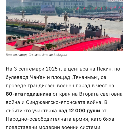
Военен парад. Снимка: Атанас Зафиров
На 3 септември 2025 г. в центъра на Пекин, по
булевард Чан‘ан и площад „Тянанмън“, се
проведе грандиозен военен парад в чест на
80-ата годишнина
от края на Втората световна
война и Синдженгско-японската война. В
събитието участваха
над 12 000 души
от
Народно-освободителната армия, като бяха
представени модерни военни системи,