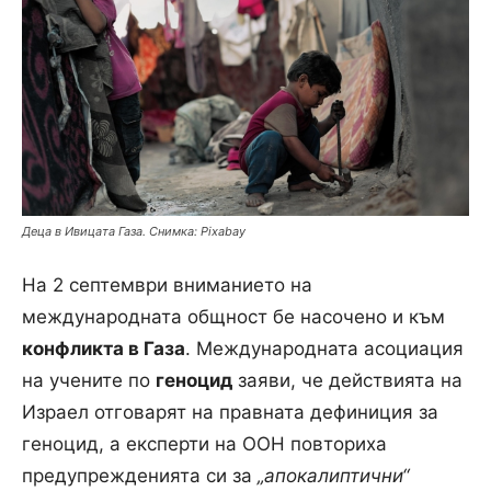
Деца в Ивицата Газа. Снимка: Pixabay
На 2 септември вниманието на
международната общност бе насочено и към
конфликта в Газа
. Международната асоциация
на учените по
геноцид
заяви, че действията на
Израел отговарят на правната дефиниция за
геноцид, а експерти на ООН повториха
предупрежденията си за
„апокалиптични“