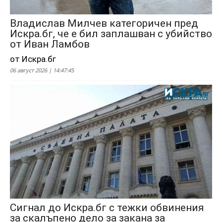
Владислав Милчев категоричен пред
Искра.бг, че е бил заплашван с убийство
от Иван Ламбов
от Искра.бг
06 август 2026 | 14:47:45
Сигнал до Искра.бг с тежки обвинения
за скалъпено дело за закана за