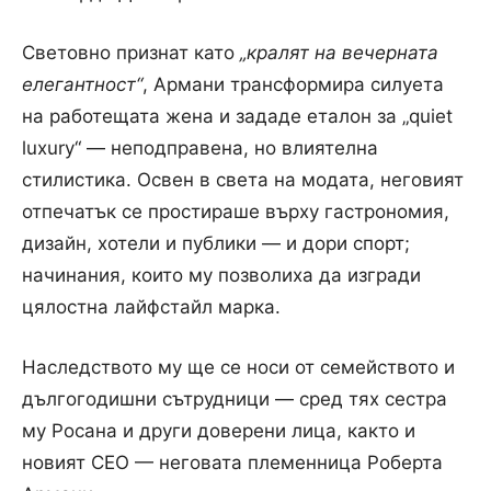
Световно признат като
„кралят на вечерната
елегантност“
, Армани трансформира силуета
на работещата жена и зададе еталон за „quiet
luxury“ — неподправена, но влиятелна
стилистика. Освен в света на модата, неговият
отпечатък се простираше върху гастрономия,
дизайн, хотели и публики — и дори спорт;
начинания, които му позволиха да изгради
цялостна лайфстайл марка.
Наследството му ще се носи от семейството и
дългогодишни сътрудници — сред тях сестра
му Росана и други доверени лица, както и
новият CEO — неговата племенница Роберта