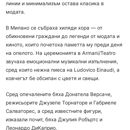
линии и минимализъм остава класика в
модата.
В Милано се събраха хиляди хора — от
обикновени граждани до легенди от модата и
киното, които почетоха паметта му преди деня
на опелото. На церемонията в Armani/Teatro
звучаха емоционални музикални изпълнения,
сред които нежна пиеса на Ludovico Einaudi, а
ковчегът бе обсипан с цветя и свещи.
Сред опечалените бяха Донатела Версаче,
режисьорите Джузепе Торнаторе и Габриеле
Салваторес, а сред известните фигури,
изказали почит, бяха Джулия Робъртс и
Леонардо ДиКаприо.