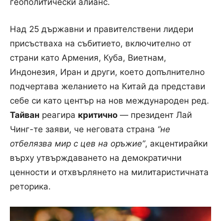
геополитически алианс.
Над 25 държавни и правителствени лидери
присъстваха на събитието, включително от
страни като Армения, Куба, Виетнам,
Индонезия, Иран и други, което допълнително
подчертава желанието на Китай да представи
себе си като център на нов международен ред.
Тайван
реагира
критично
— президент Лай
Чинг-те заяви, че неговата страна
“не
отбелязва мир с цев на оръжие”
, акцентирайки
върху утвърждаването на демократични
ценности и отхвърлянето на милитаристичната
реторика.