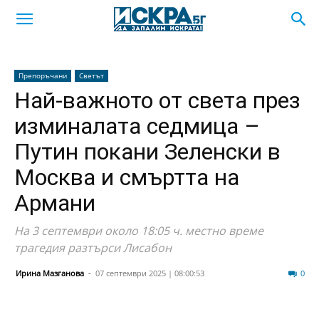
Препоръчани
Светът
Най-важното от света през
изминалата седмица –
Путин покани Зеленски в
Москва и смъртта на
Армани
На 3 септември около 18:05 ч. местно време
трагедия разтърси Лисабон
Ирина Мазганова
-
07 септември 2025 | 08:00:53
58
0