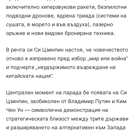
включително хиперзвукови ракети, безпилотни
подводни дронове, ядрена триада (системи на
сушата, в морето и във въздуха), лазерно
оръжие и нови видове бронирана техника.
В речта си Си Цзинпин настоя, че човечеството
отново е изправено пред избор „мир или война“
и подчерта
„неудържимото възраждане на
китайската нация“.
Централен момент на парада бе появата на Си
Цзинпин, заобиколен от Владимир Путин и Ким
Чен Ун — символична демонстрация на
стратегическата близост между трите държави
и разширяването на алтернативен към Запада