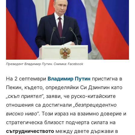
Президент Владимир Путин. Снимка: Facebook
На 2 септември
Владимир Путин
пристигна в
Пекин, където, определяйки Си Дзинпин като
„скъп приятел“
, заяви, че руско-китайските
отношения са достигнали
„безпрецедентно
високо ниво“
. Този израз на взаимно доверие и
стратегическа близост подчерта силата на
сътрудничеството
между двете държави в