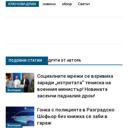
новини
обзор
Светът
КЛЮЧОВИ ДУМИ:
ПОДОБНИ СТАТИИ
ДРУГИ ОТ АВТОРА
Социалните мрежи се взривиха
заради „изтритата“ тениска на
военния министър! Новината
България
засенчи падналия дрон!
Гонка с полицията в Разградско:
Шофьор без книжка се заби в
гараж
България