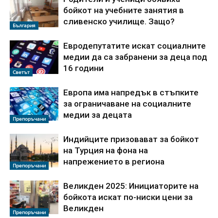
бойкот на учебните занятия в
сливенско училище. Защо?
България
Евродепутатите искат социалните
медии да са забранени за деца под
16 години
Светът
Европа има напредък в стъпките
за ограничаване на социалните
медии за децата
Препоръчани
Индийците призовават за бойкот
на Турция на фона на
напрежението в региона
Препоръчани
Великден 2025: Инициаторите на
бойкота искат по-ниски цени за
Великден
Препоръчани