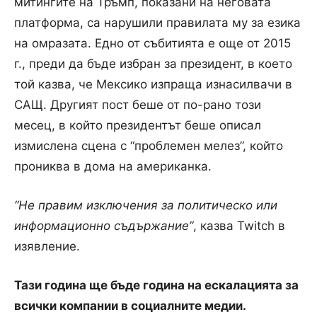
митингите на Тръмп, показани на неговата
платформа, са нарушили правилата му за езика
на омразата.
Едно от събитията е още от 2015
г., преди да бъде избран за президент, в което
той казва, че Мексико изпраща изнасилвачи в
САЩ. Другият пост беше от по-рано този
месец, в който президентът беше описал
измислена сцена с “проблемен мелез”, който
прониква в дома на американка.
“Не правим изключения за политическо или
информационно съдържание”
, казва Twitch в
изявление.
Тази година ще бъде година на ескалацията за
всички компании в социалните медии.