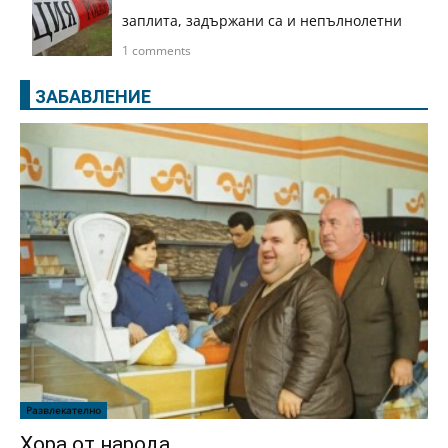
заплита, задържани са и непълнолетни
1 comments
ЗАБАВЛЕНИЕ
Развлекателно
Хора от народа