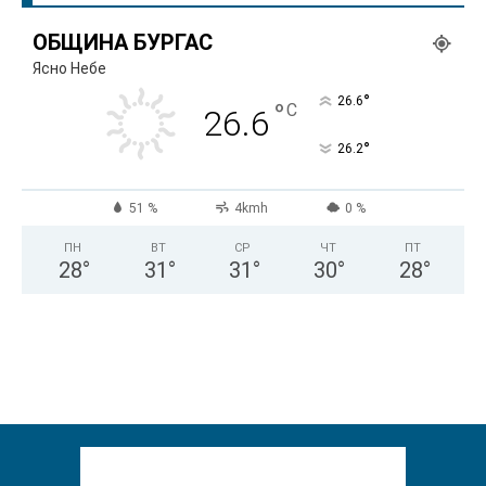
ОБЩИНА БУРГАС
Ясно Небе
°
26.6
°
C
26.6
°
26.2
51 %
4kmh
0 %
ПН
ВТ
СР
ЧТ
ПТ
28
°
31
°
31
°
30
°
28
°