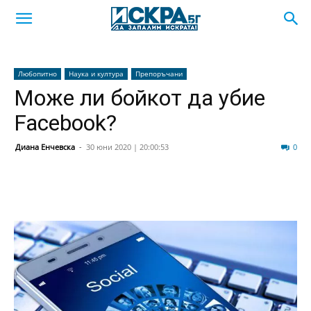
Любопитно
Наука и култура
Препоръчани
Може ли бойкот да убие
Facebook?
Диана Енчевска
-
30 юни 2020 | 20:00:53
133
0