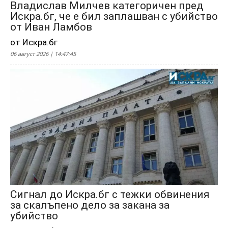
Владислав Милчев категоричен пред
Искра.бг, че е бил заплашван с убийство
от Иван Ламбов
от Искра.бг
06 август 2026 | 14:47:45
Сигнал до Искра.бг с тежки обвинения
за скалъпено дело за закана за
убийство