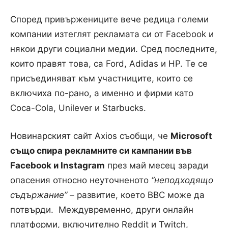
Според привържениците вече редица големи
компании изтеглят рекламата си от Facebook и
някои други социални медии.
Сред последните,
които правят това, са Ford, Adidas и HP. Те се
присъединяват към участниците, които се
включиха по-рано, а именно и фирми като
Coca-Cola, Unilever и Starbucks.
Новинарският сайт Axios съобщи, че
Microsoft
също спира рекламните си кампании във
Facebook и Instagram
през май месец заради
опасения относно неуточненото
“неподходящо
съдържание”
– развитие, което BBC може да
потвърди.
Междувременно, други онлайн
платформи, включително Reddit и Twitch,