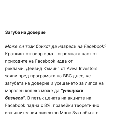
Загуба на доверие
Може ли този бойкот да навреди на Facebook?
Краткият отговор е
да
– огромната част от
приходите на Facebook идва от
реклами.
Дейвид Къминг от Aviva Investors
заяви пред програмата на BBC днес, че
загубата на доверие и усещането за липса на
морален кодекс може да
“унищожи
бизнеса”
.
В петък цената на акциите на
Facebook падна с 8%, правейки теоретично
изпълнителния директор Марк Зукърбърг с