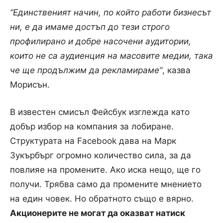
“Единственият начин, по който работи бизнесът
ни, е да имаме достъп до тези строго
профилирано и добре насочени аудитории,
които не са аудиенция на масовите медии, така
че ще продължим да рекламираме”
, казва
Морисън.
В известен смисъл Фейсбук изглежда като
добър избор на компания за лобиране.
Структурата на Facebook дава на Марк
Зукърбърг огромно количество сила, за да
повлияе на промените. Ако иска нещо, ще го
получи.
Трябва само да промените мнението
на един човек.
Но обратното също е вярно.
Акционерите не могат да оказват натиск