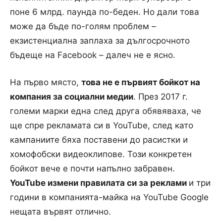
поне 6 млрд. паунда по-беден.
Но дали това
може да бъде по-голям проблем –
екзистенциална заплаха за дългосрочното
бъдеще на Facebook – далеч не е ясно.
На първо място,
това не е първият бойкот на
компания за социални медии
.
През 2017 г.
големи марки една след друга обявяваха, че
ще спре рекламата си в YouTube, след като
кампаниите бяха поставени до расистки и
хомофобски видеоклипове.
Този конкретен
бойкот вече е почти напълно забравен.
YouTube измени правилата си за реклами
и три
години в компанията-майка на YouTube Google
нещата вървят отлично
.