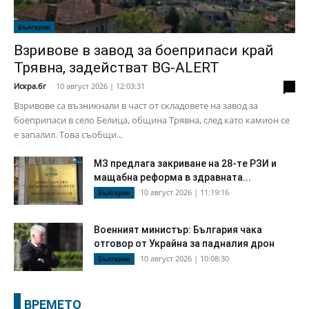
България
Взривове в завод за боеприпаси край
Трявна, задействат BG-ALERT
Искра.бг
-
10 август 2026 | 12:03:31
0
Взривове са възникнали в част от складовете на завод за
боеприпаси в село Белица, община Трявна, след като камион се
е запалил. Това съобщи...
МЗ предлага закриване на 28-те РЗИ и
мащабна реформа в здравната...
10 август 2026 | 11:19:16
България
Военният министър: България чака
отговор от Украйна за падналия дрон
10 август 2026 | 10:08:30
България
ВРЕМЕТО