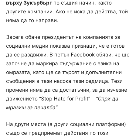
върху Зукърбърг
по същия начин, както
другите компании. Ако не иска да действа, той
няма да го направи.
Засега обаче президентът на компанията за
социални медии показва признаци, че е готов
да се раздвижи. В петък Facebook обяви, че ще
започне да маркира съдържание с езика на
омразата, като ще се търсят и допълнителни
съобщения в тази насока тази седмица.
Тези
промени няма да са достатъчни, за да изчезне
движението “Stop Hate for Profit” –
“Спри да
мразиш за печалба”
.
На други места (в други социални платформи)
също се предприемат действия по този