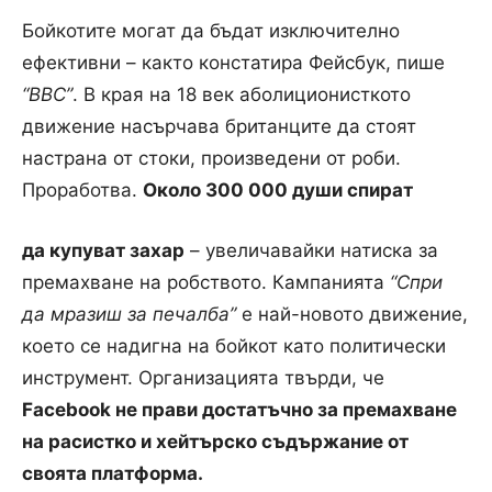
Бойкотите могат да бъдат изключително
ефективни – както констатира Фейсбук, пише
“BBC”
.
В края на 18 век аболиционисткото
движение насърчава британците да стоят
настрана от стоки, произведени от роби.
Проработва.
Около 300 000 души спират
да купуват захар
– увеличавайки натиска за
премахване на робството.
Кампанията
“Спри
да мразиш за печалба”
е най-новото движение,
което се надигна на бойкот като политически
инструмент. Организацията твърди, че
Facebook не прави достатъчно за премахване
на расистко и хейтърско съдържание от
своята платформа.