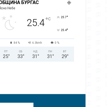
ОБЩИНА БУРГАС
Ясно Небе
°
25.7
°
C
25.4
°
25.4
84 %
6.3kmh
0 %
ПТ
СБ
НД
ПН
ВТ
25
°
33
°
31
°
31
°
29
°