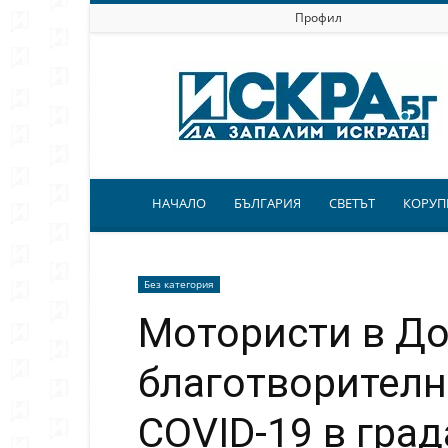
Профил
Искра.бг
НАЧАЛО
БЪЛГАРИЯ
СВЕТЪТ
КОРУП
Без категория
Мотористи в До
благотворителн
COVID-19 в град