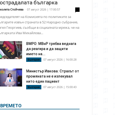
острадалата българка
колета Стойчева
-
07 август 2026 | 17:00:57
0
едседателят на Комисията по политиките за
лгарите извън страната в 52 Народно събрание,
гел Георгиев, съобщи в социалната мрежа, че на
лгарката Ива Михайлова...
ВМРО: МВнР трябва веднага
да реагира и да защити
името на...
07 август 2026 | 16:00:28
България
Министър Ивкова: Страхът от
промяната не е излекувал
нито един пациент
07 август 2026 | 15:00:43
България
ВРЕМЕТО