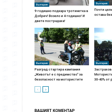
България
България
Почти цел
9-годишно подкара тротинетка в
остава без
Добрич! Возело и 4-годишно! И
двете пострадаха!
България
България
Разград стартира кампания
Застрахов
„Животът е с предимство“ за
Мотористи
безопасност на мотористите
30-40% от 
ВАШИЯТ КОМЕНТАР