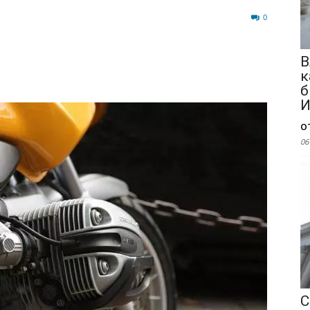
164
0
В
к
б
И
о
06
С