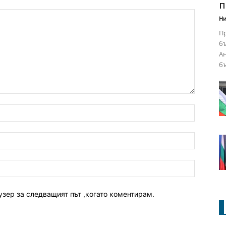
п
Ни
Пр
бъ
Ан
бъ
узер за следващият път ,когато коментирам.