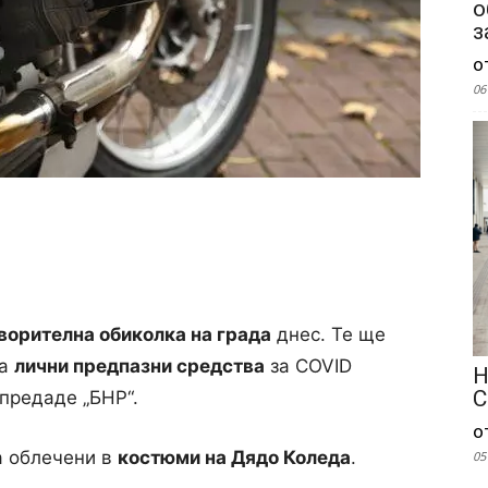
о
з
о
06
ворителна обиколка на града
днес. Те ще
на
лични предпазни средства
за COVID
Н
С
предаде „БНР“.
о
а облечени в
костюми на Дядо Коледа
.
05