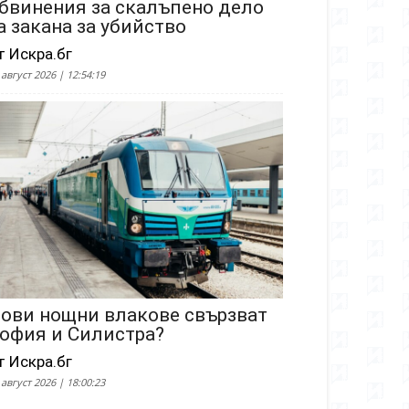
бвинения за скалъпено дело
а закана за убийство
т Искра.бг
 август 2026 | 12:54:19
ови нощни влакове свързват
офия и Силистра?
т Искра.бг
 август 2026 | 18:00:23