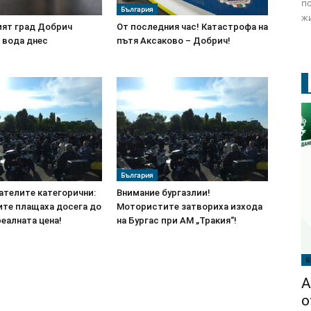
по
България
жи
ият град Добрич
От последния час! Катастрофа на
 вода днес
пътя Аксаково – Добрич!
България
ателите категорични:
Внимание бургазлии!
те плащаха досега до
Мотористите затвориха изхода
реалната цена!
на Бургас при АМ „Тракия“!
Б
А
о