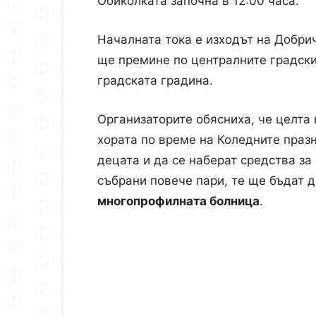
Обиколката започна в 12:00 часа.
Началната тока е изходът на Добри
ще премине по централните градски
градската градина.
Организаторите обясниха, че целта 
хората по време на Коледните празн
децата и да се наберат средства за
събрани повече пари, те ще бъдат д
многопрофилната болница
.