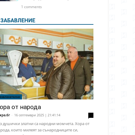
1 comments
ЗАБАВЛЕНИЕ
азвлекателно
ора от народа
кра.бг
-
16 септември 2025 | 21:41:14
2
з душички златни са народни момчета. Хора от
рода, които милеят за сънародниците си,