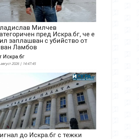
ладислав Милчев
атегоричен пред Искра.бг, че е
ил заплашван с убийство от
ван Ламбов
т Искра.бг
 август 2026 | 14:47:45
игнал до Искра.бг с тежки