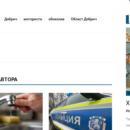
Добрич
мотористи
обиколка
Област Добрич
АВТОРА
Р
Х
Ис
Те
на