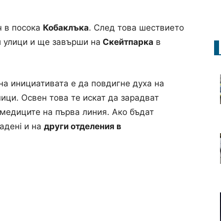
ч в посока
Кобаклъка
. След това шествието
 улици и ще зaвърши на
Скейтпарка
в
на инициативата е да повдигне духа на
ици. Освен това те искат да зарадват
 медиците на първа линия. Ако бъдат
аденi и на
други отделения в