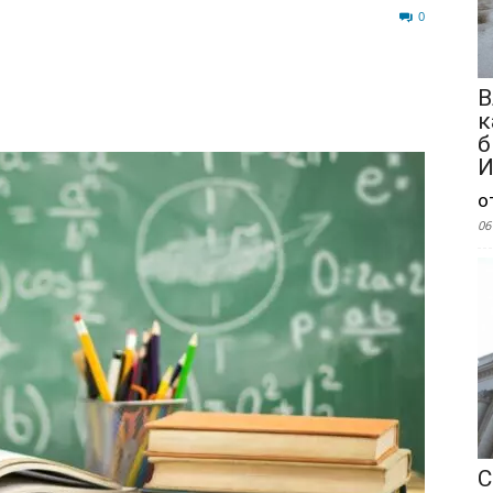
599
0
В
к
б
И
о
06
С