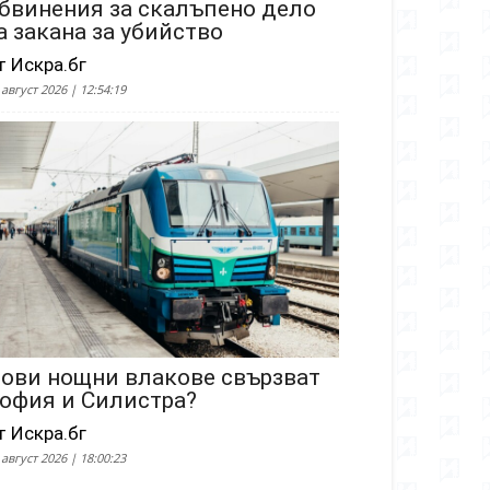
бвинения за скалъпено дело
а закана за убийство
т Искра.бг
 август 2026 | 12:54:19
ови нощни влакове свързват
офия и Силистра?
т Искра.бг
 август 2026 | 18:00:23