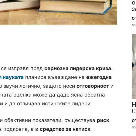
о
з
о
06
 се изправя пред
сериозна лидерска криза
.
и науката
планира въвеждане на
ежегодна
о звучи логично, защото носи
отговорност
и
ената оценка може да даде ясна обратна
и и да отличава истинските лидери.
Н
С
о
 и обективни показатели, съществува
риск
05
в подкрепа, а в
средство за натиск
.