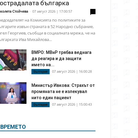
острадалата българка
колета Стойчева
-
07 август 2026 | 17:00:57
0
едседателят на Комисията по политиките за
лгарите извън страната в 52 Народно събрание,
гел Георгиев, съобщи в социалната мрежа, че на
лгарката Ива Михайлова...
ВМРО: МВнР трябва веднага
да реагира и да защити
името на...
07 август 2026 | 16:00:28
България
Министър Ивкова: Страхът от
промяната не е излекувал
нито един пациент
07 август 2026 | 15:00:43
България
ВРЕМЕТО