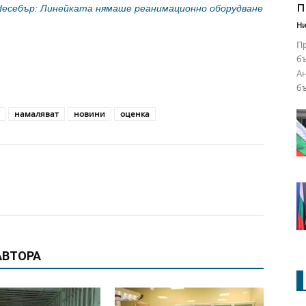
п
Несебър: Линейката нямаше реанимационно оборудване
Ни
Пр
бъ
Ан
бъ
намаляват
новини
оценка
АВТОРА