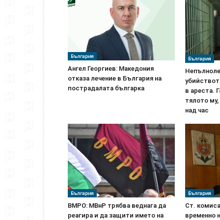
България
България
Ангел Георгиев: Македония
Непълноле
отказа лечение в България на
убийствот
пострадалата българка
в ареста. 
тялото му
над час
България
България
ВМРО: МВнР трябва веднага да
Ст. комиса
реагира и да защити името на
временно н