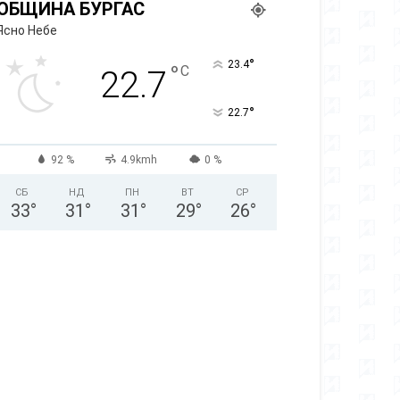
ОБЩИНА БУРГАС
Ясно Небе
°
23.4
°
C
22.7
°
22.7
92 %
4.9kmh
0 %
СБ
НД
ПН
ВТ
СР
33
°
31
°
31
°
29
°
26
°