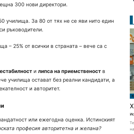
рещна 300 нови директори.
50 училища. За 80 от тях не се яви нито един
 си ръководители.
ща – 25% от всички в страната – вече са с
естабилност
и
липса на приемственост
в
ече училища остават без реални кандидати, а
екателност и авторитет.
Р
Х
ли
Ис
мандатност или ежегодна оценка. Истинският
Те
рската професия авторитетна и желана?
на