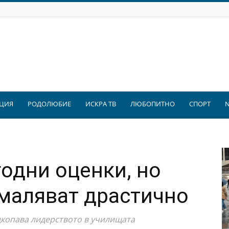
ЦИЯ
РОДОЛЮБИЕ
ИСКРА ТВ
ЛЮБОПИТНО
СПОРТ
одни оценки, но
маляват драстично
дкопава лидерството в училищата