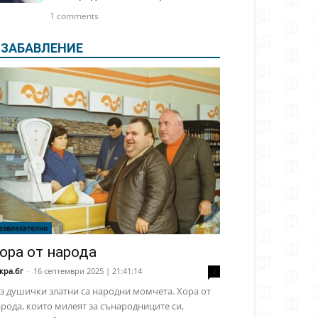
1 comments
ЗАБАВЛЕНИЕ
азвлекателно
ора от народа
кра.бг
-
16 септември 2025 | 21:41:14
2
з душички златни са народни момчета. Хора от
рода, които милеят за сънародниците си,