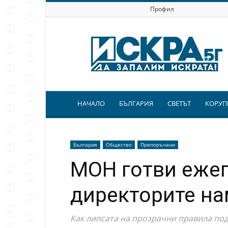
Профил
Искра.бг
НАЧАЛО
БЪЛГАРИЯ
СВЕТЪТ
КОРУП
България
Общество
Препоръчани
МОН готви ежег
директорите на
Как липсата на прозрачни правила по