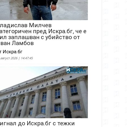
ладислав Милчев
атегоричен пред Искра.бг, че е
ил заплашван с убийство от
ван Ламбов
т Искра.бг
 август 2026 | 14:47:45
игнал до Искра.бг с тежки