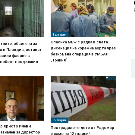
България
Спасиха мъж с рядка в света
тните, обвинени за
дисекация на коремна аорта чрез
о в Пловдив, остават
безкръвна операция в УМБАЛ
Гасили фасове в
„Тракия“
, побоят продължил
България
р Христо Ичев е
Пострадалото дете от Радомир
азначен за директор
е само на 12 години!