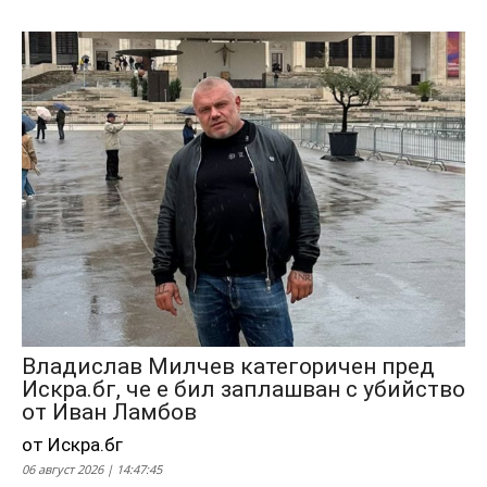
Владислав Милчев категоричен пред
Искра.бг, че е бил заплашван с убийство
от Иван Ламбов
от Искра.бг
06 август 2026 | 14:47:45