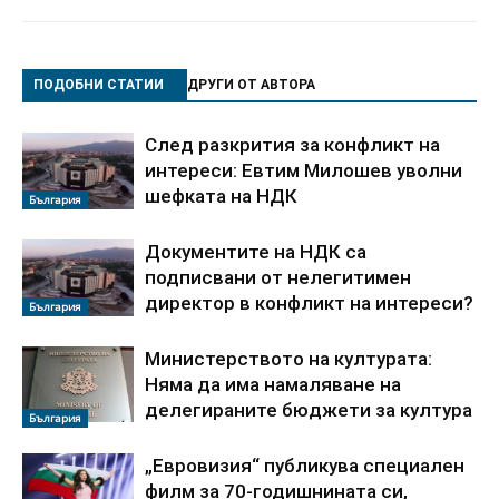
ПОДОБНИ СТАТИИ
ДРУГИ ОТ АВТОРА
След разкрития за конфликт на
интереси: Евтим Милошев уволни
шефката на НДК
България
Документите на НДК са
подписвани от нелегитимен
директор в конфликт на интереси?
България
Министерството на културата:
Няма да има намаляване на
делегираните бюджети за култура
България
„Евровизия“ публикува специален
филм за 70-годишнината си,