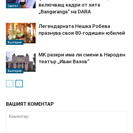
включващ кадри от хита
Светът
„Bangaranga“ на DARA
Легендарната Нешка Робева
празнува своя 80-годишен юбилей
България
МК разкри има ли смени в Народен
театър „Иван Вазов“
България
ВАШИЯТ КОМЕНТАР