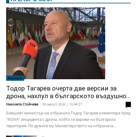
България
Тодор Тагарев очерта две версии за
дрона, нахлул в българското въздушно...
Николета Стойчева
-
09 август 2026 | 10:44:27
0
Бившият министър на отбраната Тодор Тагарев коментира пред
"NOVA" инцидента с дрона, който се взриви на българска
територия. По думите му Министерството на отбраната...