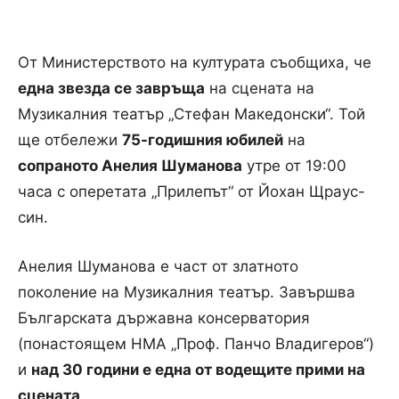
От Министерството на културата съобщиха, че
една звезда се завръща
на сцената на
Музикалния театър „Стефан Македонски“. Той
ще отбележи
75-годишния юбилей
на
сопраното Анелия Шуманова
утре от 19:00
часа с оперетата „Прилепът“ от Йохан Щраус-
син.
Анелия Шуманова е част от златното
поколение на Музикалния театър. Завършва
Българската държавна консерватория
(понастоящем НМА „Проф. Панчо Владигеров“)
и
над 30 години е една от водещите прими на
сцената
.