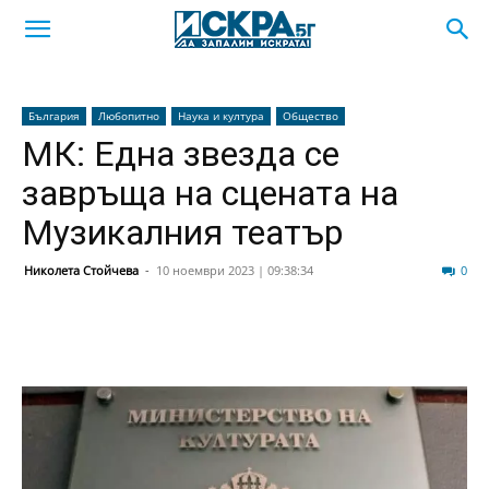
България
Любопитно
Наука и култура
Общество
МК: Една звезда се
завръща на сцената на
Музикалния театър
Николета Стойчева
-
10 ноември 2023 | 09:38:34
69
0