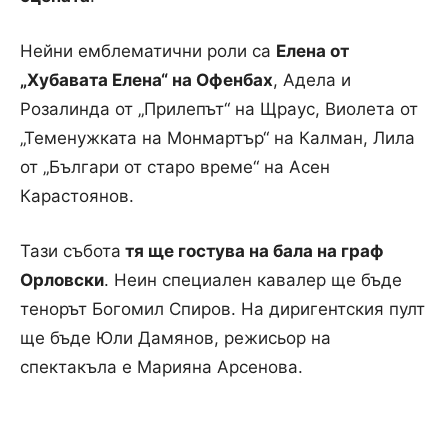
Нейни емблематични роли са
Елена от
„Хубавата Елена“ на Офенбах
, Адела и
Розалинда от „Прилепът“ на Щраус, Виолета от
„Теменужката на Монмартър“ на Калман, Лила
от „Българи от старо време“ на Асен
Карастоянов.
Тази събота
тя ще гостува на бала на граф
Орловски
. Неин специален кавалер ще бъде
тенорът Богомил Спиров. На диригентския пулт
ще бъде Юли Дамянов, режисьор на
спектакъла е Марияна Арсенова.