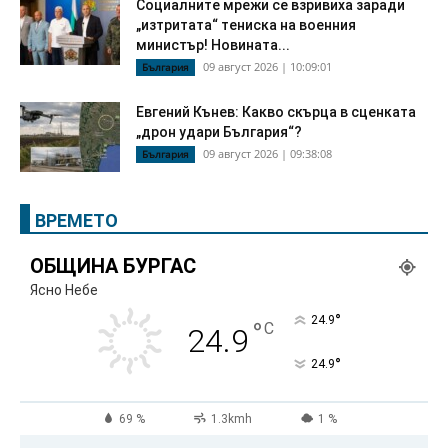
Социалните мрежи се взривиха заради
„изтритата“ тениска на военния
министър! Новината...
09 август 2026 | 10:09:01
България
Евгений Кънев: Какво скърца в сценката
„дрон удари България“?
09 август 2026 | 09:38:08
България
ВРЕМЕТО
ОБЩИНА БУРГАС
Ясно Небе
°
24.9
°
C
24.9
°
24.9
69 %
1.3kmh
1 %