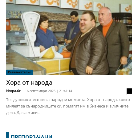
Развлекателно
Хора от народа
Искра.бг
-
16 септември 2025 | 21:41:14
2
Тез душички златни са народни момчета. Хора от народа, които
милеят за сънародниците си, помагат им в бизнеса и в личните
дела. Да са живи...
ПРЕПОРЪЧАНИ