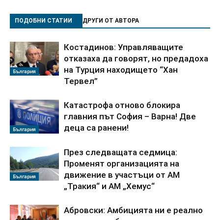
ПОДОБНИ СТАТИИ
ДРУГИ ОТ АВТОРА
Костадинов: Управляващите
отказаха да говорят, но предадоха
на Турция находището “Хан
България
Тервел”
Катастрофа отново блокира
главния път София – Варна! Две
деца са ранени!
България
През следващата седмица:
Променят организацията на
движение в участъци от АМ
България
„Тракия“ и АМ „Хемус“
Абровски: Амбицията ни е реално