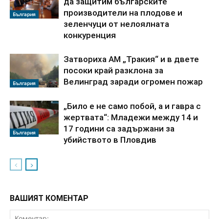
да защитим българските
производители на плодове и
България
зеленчуци от нелоялната
конкуренция
Затвориха АМ „Тракия“ и в двете
посоки край разклона за
Велинград заради огромен пожар
България
„Било е не само побой, а и гавра с
жертвата“: Младежи между 14 и
17 години са задържани за
България
убийството в Пловдив
ВАШИЯТ КОМЕНТАР