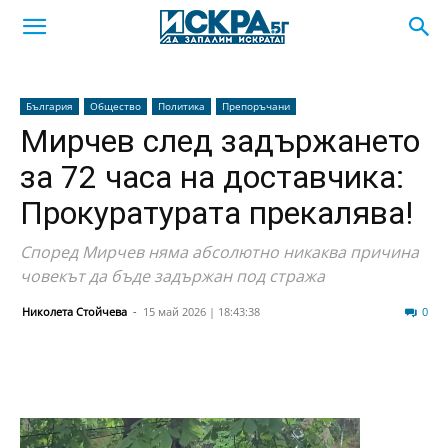
България
Общество
Политика
Препоръчани
Мирчев след задържането
за 72 часа на доставчика:
Прокуратурата прекалява!
Според Мирчев няма абсолютно никаква причина
човекът да бъде задържан под стража
Николета Стойчева
-
15 май 2026 | 18:43:38
231
0