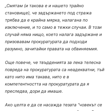
„Смятам (и такова е и нашето трайно
становище), че задържането под стража
трябва да е крайна мярка, налагана по
изключение, и то само в тежки случаи. В този
случай няма нищо, което налага задържане и
призовавам прокуратурата да подходи
разумно, зачитайки правата на обвиняемия.
Още повече, че твърденията за лека телесна
повреда на прокуратурата са неадекватни, тъй
като нито има такава, нито е в
компетентността на прокуратурата да я
преследва, дори да имаше.
Ако целта е да се насажда тезата “човекът се