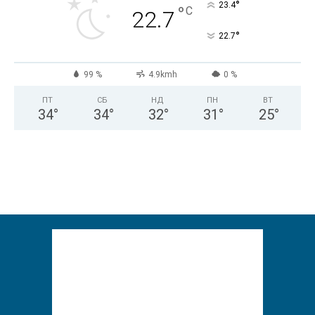
°
23.4
°
C
22.7
°
22.7
99 %
4.9kmh
0 %
ПТ
СБ
НД
ПН
ВТ
34
°
34
°
32
°
31
°
25
°