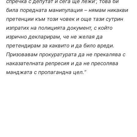
спречка с депутат и сега ще лежи”, това би
била поредната манипулация – нямам никакви
претенции към този човек и още тази сутрин
изпратих на полицията документ, с който
изрично декларирам, че не желая да
претендирам за каквито и да било вреди.
Призовавам прокуратурата да не прекалява с
наказателната репресия и да не пресолява
манджата с пропагандна цел.“