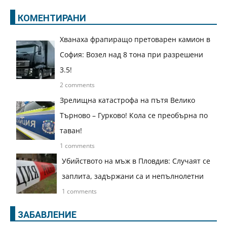
КОМЕНТИРАНИ
Хванаха фрапиращо претоварен камион в
София: Возел над 8 тона при разрешени
3.5!
2 comments
Зрелищна катастрофа на пътя Велико
Търново – Гурково! Кола се преобърна по
таван!
1 comments
Убийството на мъж в Пловдив: Случаят се
заплита, задържани са и непълнолетни
1 comments
ЗАБАВЛЕНИЕ