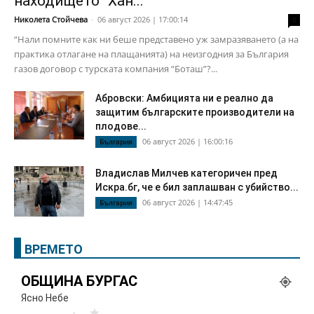
находището “Хан...
Николета Стойчева
-
06 август 2026 | 17:00:14
0
“Нали помните как ни беше представено уж замразяването (а на
практика отлагане на плащанията) на неизгодния за България
газов договор с турската компания “Боташ”?...
Абровски: Амбицията ни е реално да
защитим българските производители на
плодове...
06 август 2026 | 16:00:16
България
Владислав Милчев категоричен пред
Искра.бг, че е бил заплашван с убийство...
06 август 2026 | 14:47:45
България
ВРЕМЕТО
ОБЩИНА БУРГАС
Ясно Небе