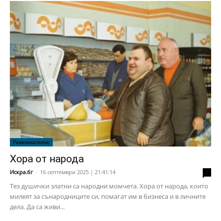
Развлекателно
Хора от народа
Искра.бг
-
16 септември 2025 | 21:41:14
2
Тез душички златни са народни момчета. Хора от народа, които
милеят за сънародниците си, помагат им в бизнеса и в личните
дела. Да са живи...