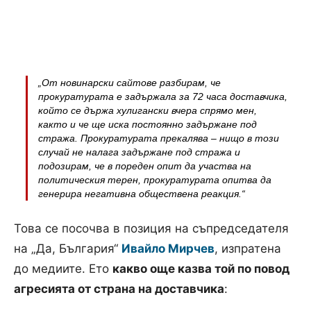
„От новинарски сайтове разбирам, че
прокуратурата е задържала за 72 часа доставчика,
който се държа хулигански вчера спрямо мен,
както и че ще иска постоянно задържане под
стража. Прокуратурата прекалява – нищо в този
случай не налага задържане под стража и
подозирам, че в пореден опит да участва на
политическия терен, прокуратурата опитва да
генерира негативна обществена реакция.“
Това се посочва в позиция на съпредседателя
на „Да, България“
Ивайло Мирчев
, изпратена
до медиите. Ето
какво още казва той по повод
агресията от страна на доставчика
: