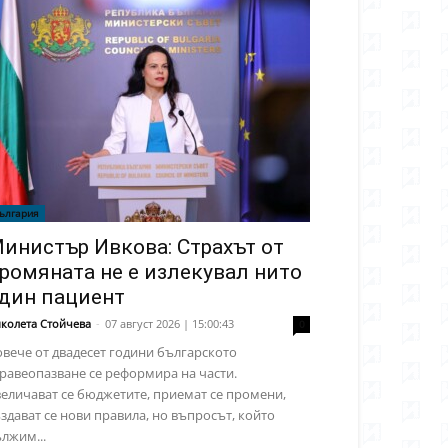
ългария
инистър Ивкова: Страхът от
ромяната не е излекувал нито
дин пациент
колета Стойчева
-
07 август 2026 | 15:00:43
0
вече от двадесет години българското
равеопазване се реформира на части.
еличават се бюджетите, приемат се промени,
здават се нови правила, но въпросът, който
лжим...