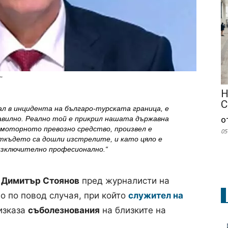
"
Н
С
л в инцидента на българо-турската граница, е
авилно. Реално той е прикрил нашата държавна
о
д моторното превозно средство, произвел е
05
ткъдето са дошли изстрелите, и като цяло е
изключително професионално.“
 Димитър Стоянов
пред журналисти на
о по повод случая, при който
служител на
 изказа
съболезнования
на близките на