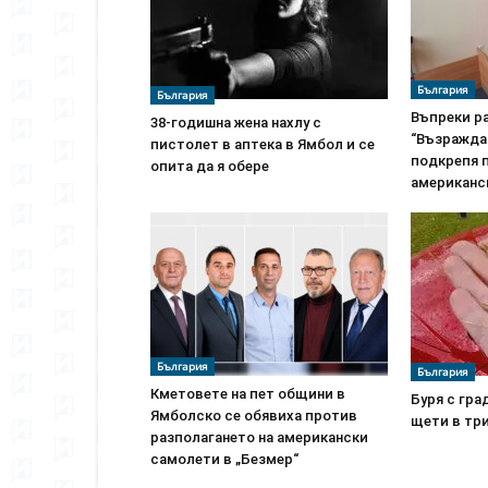
България
България
Въпреки р
38-годишна жена нахлу с
“Възражда
пистолет в аптека в Ямбол и се
подкрепя 
опита да я обере
американс
България
България
Кметовете на пет общини в
Буря с гра
Ямболско се обявиха против
щети в тр
разполагането на американски
самолети в „Безмер“