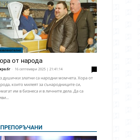
азвлекателно
ора от народа
кра.бг
-
16 септември 2025 | 21:41:14
2
з душички златни са народни момчета. Хора от
рода, които милеят за сънародниците си,
магат им в бизнеса и в личните дела. Да са
ви...
ПРЕПОРЪЧАНИ