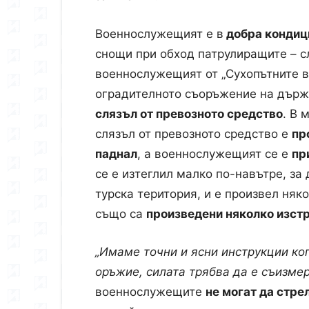
Военнослужещият е в
добра кондиц
снощи при обход патрулиращите – с
военнослужещият от „Сухопътните в
оградителното съоръжение на държ
слязъл от превозното средство
. В 
слязъл от превозното средство е
пр
паднал
, а военнослужещият се е
пр
се е изтеглил малко по-навътре, за
турска територия, и е произвел няк
също са
произведени няколко изст
„Имаме точни и ясни инструкции ког
оръжие, силата трябва да е съизме
военнослужещите
не могат да стр