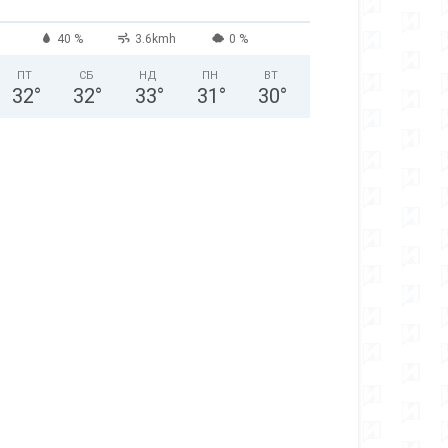
40 %
3.6kmh
0 %
ПТ
СБ
НД
ПН
ВТ
32
°
32
°
33
°
31
°
30
°