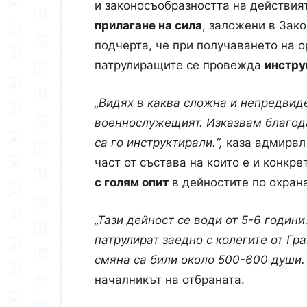
и законосъобразността на действия
прилагане на сила
, заложени в Зако
подчерта, че при получаването на о
патрулиращите се провежда
инстр
„Видях в каква сложна и непредвид
военнослужещият. Изказвам благода
са го инструктирали.“,
каза адмирал 
част от състава на които е и конкр
с голям опит
в дейностите по охран
„Тази дейност се води от 5-6 годин
патрулират заедно с колегите от Гр
смяна са били около 500-600 души. 
началникът на отбраната.