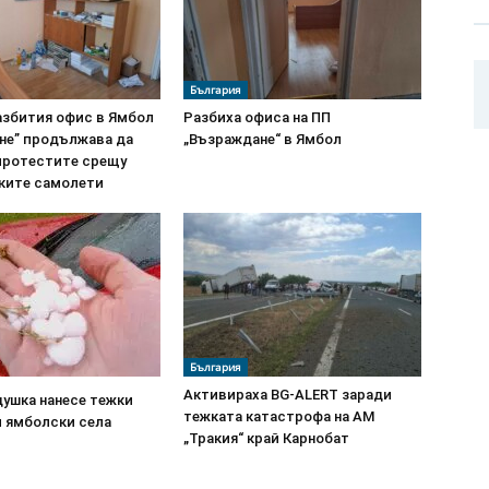
България
азбития офис в Ямбол
Разбиха офиса на ПП
не” продължава да
„Възраждане“ в Ямбол
протестите срещу
ките самолети
България
Активираха BG-ALERT заради
душка нанесе тежки
тежката катастрофа на АМ
и ямболски села
„Тракия“ край Карнобат