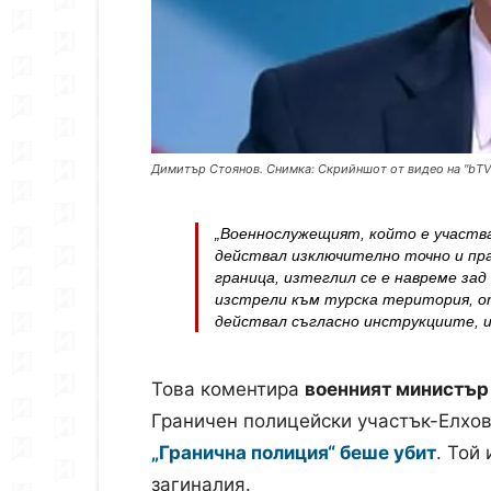
Димитър Стоянов. Снимка: Скрийншот от видео на "bTV
„Военнослужещият, който е участва
действал изключително точно и пр
граница, изтеглил се е навреме за
изстрели към турска територия, о
действал съгласно инструкциите, 
Това коментира
военният министър
Граничен полицейски участък-Елхов
„Гранична полиция“ беше убит
. Той
загиналия.