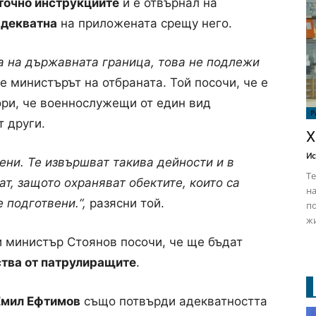
точно инструкциите
и е отвърнал на
адекватна
на приложената срещу него.
та на държавната граница, това не подлежи
 е министърът на отбраната. Той посочи, че е
ори, че военнослужещи от един вид
Р
т други.
Х
Ис
ни. Те извършват такива дейности и в
Те
т, защото охраняват обектите, които са
на
 подготвени.“,
разясни той.
по
жи
 министър Стоянов посочи, че ще бъдат
ства от патрулиращите
.
Емил Ефтимов
също потвърди адекватността