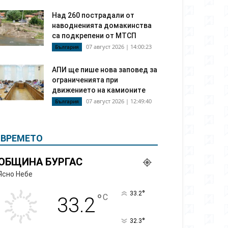
Над 260 пострадали от
наводненията домакинства
са подкрепени от МТСП
07 август 2026 | 14:00:23
България
АПИ ще пише нова заповед за
ограниченията при
движението на камионите
07 август 2026 | 12:49:40
България
ВРЕМЕТО
ОБЩИНА БУРГАС
Ясно Небе
°
33.2
°
C
33.2
°
32.3