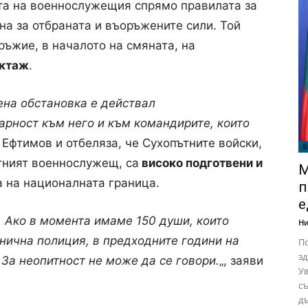
та на военнослужещия спрямо правилата за
на за отбраната и въоръжените сили. Той
ръжие, в началото на смяната, на
уктаж
.
ена обстановка е действал
рност към него и към командирите, които
Ефтимов и отбеляза, че Сухопътните войски,
Б
етният военнослужещ, са
високо подготвени и
М
а на националната граница.
п
е
и. Ако в момента имаме 150 души, които
Ни
анична полиция, в предходните години на
По
зд
За неопитност не може да се говори.
„, заяви
Ув
съ
дъ