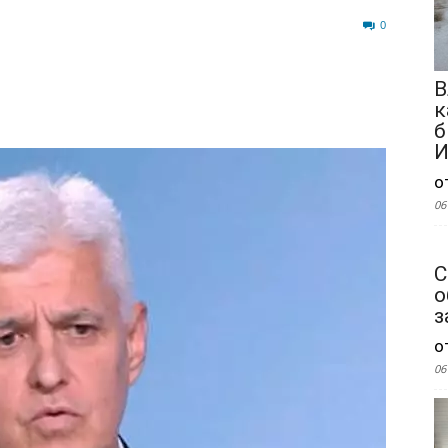
41
0
В
к
б
И
о
06
С
о
з
о
06