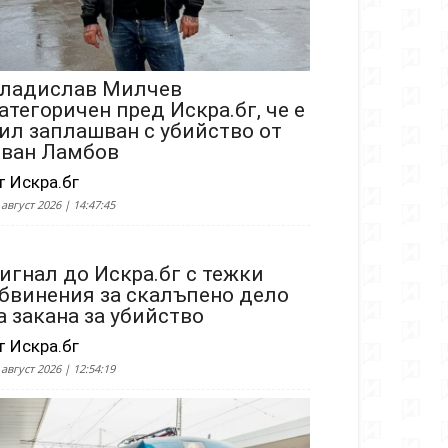
ладислав Милчев
атегоричен пред Искра.бг, че е
ил заплашван с убийство от
ван Ламбов
т Искра.бг
 август 2026 | 14:47:45
игнал до Искра.бг с тежки
бвинения за скалъпено дело
а закана за убийство
т Искра.бг
 август 2026 | 12:54:19