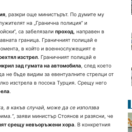
ия
, разкри още министърът. По думите му
лужителят на „Гранична полиция“ и
ойски“, са забелязали
проход
, направен в
авната граница. Граничният полицай е
момента, в който и военнослужещият е
оехтял изстрел
. Граничният полицай е
икрил зад гумата на автомобила
, след което
 да не бъде видим за евентуалните стрелци от
олко изстрела в посока Турция. Срещу него
рела
.
а, в какъв случай, може да се използва
рима.“
, заяви министър Стоянов и разясни, че
елят срещу невъоръжени хора
. В конкретния