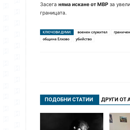
Засега
няма искане от МВР
за увел
границата.
военен служител
граничен
КЛЮЧОВИ ДУМИ:
община Елхово
убийство
Сподели
ПОДОБНИ СТАТИИ
ДРУГИ ОТ 