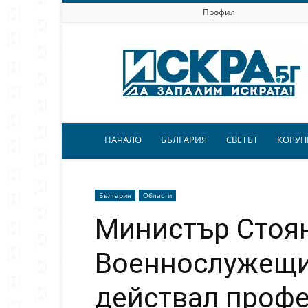
Профил
Искра.бг
НАЧАЛО
БЪЛГАРИЯ
СВЕТЪТ
КОРУП
България
Области
Министър Стоя
Военнослужещия
действал проф