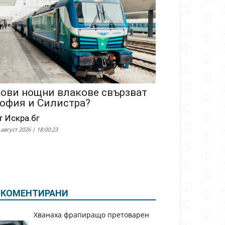
ови нощни влакове свързват
офия и Силистра?
т Искра.бг
 август 2026 | 18:00:23
КОМЕНТИРАНИ
Хванаха фрапиращо претоварен