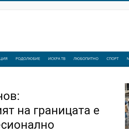
ЦИЯ
РОДОЛЮБИЕ
ИСКРА ТВ
ЛЮБОПИТНО
СПОРТ
нов:
т на границата е
есионално