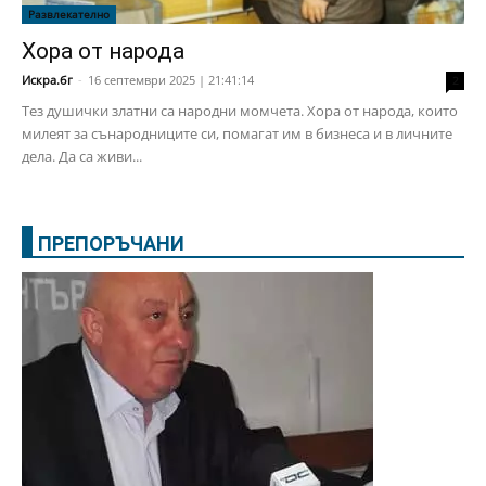
Развлекателно
Хора от народа
Искра.бг
-
16 септември 2025 | 21:41:14
2
Тез душички златни са народни момчета. Хора от народа, които
милеят за сънародниците си, помагат им в бизнеса и в личните
дела. Да са живи...
ПРЕПОРЪЧАНИ