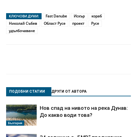
Fast Danube
Искър
кораб
КЛЮЧОВИ ДУМИ:
Николай Събев
Област Русе
проект
Русе
удълбочаване
ПОДОБНИ СТАТИИ
ДРУГИ ОТ АВТОРА
Нов спад на нивото на река Дунав:
До какво води това?
България