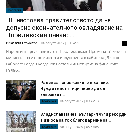
България
ПП настоява правителството да не
допусне окончателното овладяване на
Пловдивския панаир...
Николета Стойчева
-
06 август 2026 | 10:54:21
0
Народният представител от „Продължаваме Промяната“ и бивш
министър на икономиката и индустрията в кабинета „Денков -
Габриел“ Богдан Богданов настоя министърът на финансите
Гълъб...
Радев за напрежението в Банско:
Чуждите политици първо да се
запознаят...
06 август 2026 | 09:47:13
България
Владислав Панев: България чупи рекорди
в износа на ток благодарение на...
06 август 2026 | 08:57:08
България