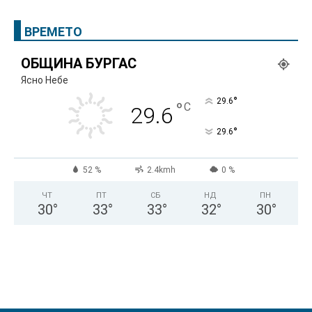
ВРЕМЕТО
ОБЩИНА БУРГАС
Ясно Небе
°
29.6
°
C
29.6
°
29.6
52 %
2.4kmh
0 %
ЧТ
ПТ
СБ
НД
ПН
30
°
33
°
33
°
32
°
30
°