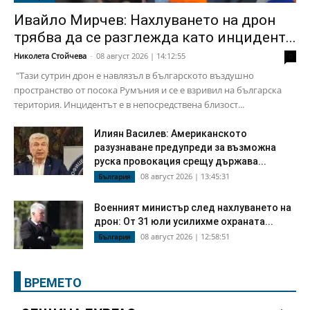
Ивайло Мирчев: Нахлуването на дрон
трябва да се разглежда като инцидент...
Николета Стойчева
-
08 август 2026 | 14:12:55
0
"Тази сутрин дрон е навлязъл в българското въздушно
пространство от посока Румъния и се е взривил на българска
територия. Инцидентът е в непосредствена близост...
Илиян Василев: Американското
разузнаване предупреди за възможна
руска провокация срещу държава...
08 август 2026 | 13:45:31
България
Военният министър след нахлуването на
дрон: От 31 юли усилихме охраната...
08 август 2026 | 12:58:51
България
ВРЕМЕТО