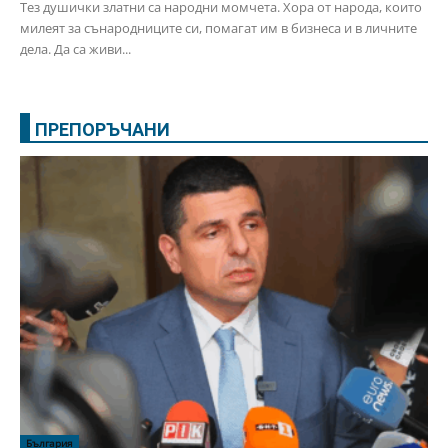
Тез душички златни са народни момчета. Хора от народа, които
милеят за сънародниците си, помагат им в бизнеса и в личните
дела. Да са живи...
ПРЕПОРЪЧАНИ
България