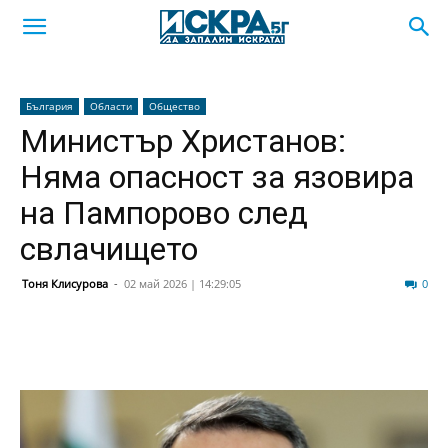
България
Области
Общество
Министър Христанов:
Няма опасност за язовира
на Пампорово след
свлачището
Тоня Клисурова
-
02 май 2026 | 14:29:05
22
0