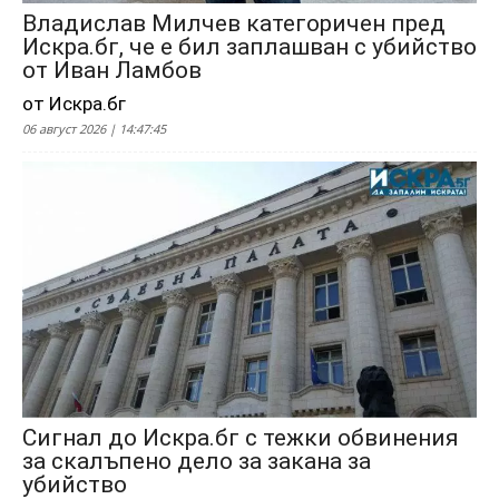
Владислав Милчев категоричен пред
Искра.бг, че е бил заплашван с убийство
от Иван Ламбов
от Искра.бг
06 август 2026 | 14:47:45
Сигнал до Искра.бг с тежки обвинения
за скалъпено дело за закана за
убийство