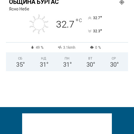
ОБЩИНА БУРГАС
Ясно Небе
°
32.7
°
C
32.7
°
32.3
49 %
3.1kmh
0 %
СБ
НД
ПН
ВТ
СР
35
°
31
°
31
°
30
°
30
°