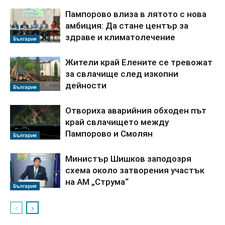
Пампорово влиза в лятото с нова
амбиция: Да стане център за
здраве и климатолечение
България
Жители край Елените се тревожат
за свлачище след изкопни
дейности
България
Отвориха аварийния обходен път
край свлачището между
Пампорово и Смолян
България
Министър Шишков заподозря
схема около затворения участък
на АМ „Струма“
България