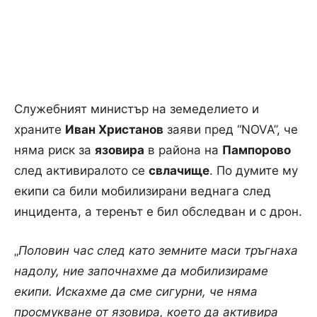
Служебният министър на земеделието и
храните
Иван Христанов
заяви пред “NOVA”, че
няма риск за
язовира
в района на
Пампорово
след активиралото се
свлачище
. По думите му
екипи са били мобилизирани веднага след
инцидента, а теренът е бил обследван и с дрон.
„
Половин час след като земните маси тръгнаха
надолу, ние започнахме да мобилизираме
екипи. Искахме да сме сигурни, че няма
просмукване от язовира, което да активира