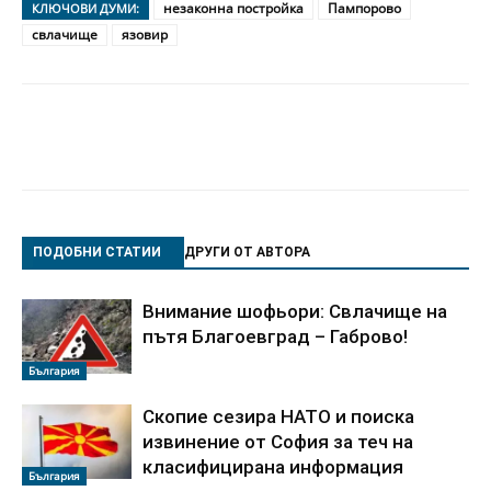
незаконна постройка
Пампорово
КЛЮЧОВИ ДУМИ:
свлачище
язовир
ПОДОБНИ СТАТИИ
ДРУГИ ОТ АВТОРА
Внимание шофьори: Свлачище на
пътя Благоевград – Габрово!
България
Скопие сезира НАТО и поиска
извинение от София за теч на
класифицирана информация
България