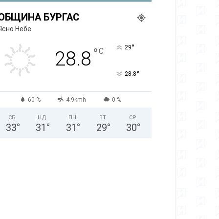
ОБЩИНА БУРГАС
Ясно Небе
°
29
°
C
28.8
°
28.8
60 %
4.9kmh
0 %
СБ
НД
ПН
ВТ
СР
33
°
31
°
31
°
29
°
30
°