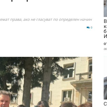
емат права, ако не гласуват по определен начин
В
к
70
0
б
И
о
06
С