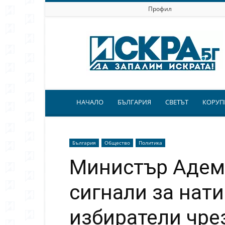
Профил
Искра.бг
НАЧАЛО
БЪЛГАРИЯ
СВЕТЪТ
КОРУП
България
Общество
Политика
Министър Адем
сигнали за нати
избиратели чре