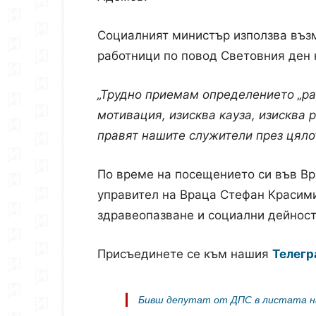
Социалният министър използва въз
работници по повод Световния ден 
„Трудно приемам определението „ра
мотивация, изисква кауза, изисква
правят нашите служители през цяло
По време на посещението си във В
управител на Враца Стефан Красими
здравеопазване и социални дейност
Присъединете се към нашия
Телегр
Бивш депутат от ДПС в листата на