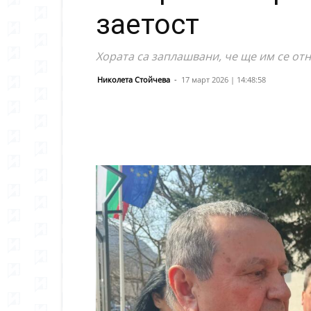
заетост
Хората са заплашвани, че ще им се отн
Николета Стойчева
-
17 март 2026 | 14:48:58
Сподели