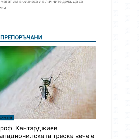
магат им в бизнеса и в личните дела. Да са
ви...
ПРЕПОРЪЧАНИ
ългария
роф. Кантарджиев:
ападнонилската треска вече е