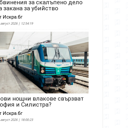
бвинения за скалъпено дело
а закана за убийство
т Искра.бг
 август 2026 | 12:54:19
ови нощни влакове свързват
офия и Силистра?
т Искра.бг
 август 2026 | 18:00:23