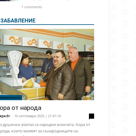
1 comments
ЗАБАВЛЕНИЕ
азвлекателно
ора от народа
кра.бг
-
16 септември 2025 | 21:41:14
2
з душички златни са народни момчета. Хора от
рода, които милеят за сънародниците си,