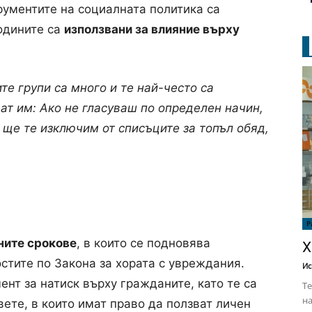
ументите на социалната политика са
одините са
използвани за влияние върху
е групи са много и те най-често са
ат им: Ако не гласуваш по определен начин,
ще те изключим от списъците за топъл обяд,
Р
ните срокове
, в които се подновява
Х
стите по Закона за хората с увреждания.
Ис
ент за натиск върху гражданите, като те са
Те
на
ете, в които имат право да ползват личен