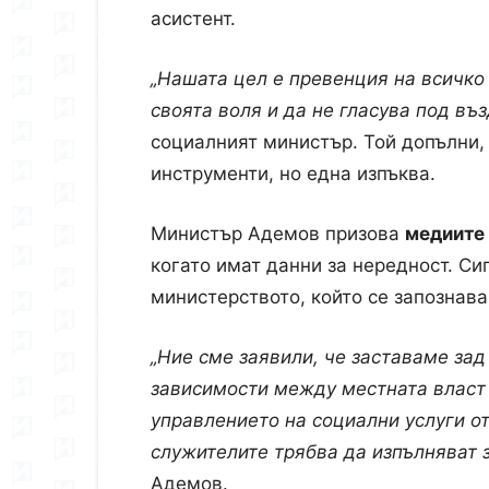
асистент.
„Нашата цел е превенция на всичко 
своята воля и да не гласува под въ
социалният министър. Той допълни, 
инструменти, но една изпъква.
Министър Адемов призова
медиите 
когато имат данни за нередност. Си
министерството, който се запознава
„Ние сме заявили, че заставаме за
зависимости между местната власт 
управлението на социални услуги от
служителите трябва да изпълняват з
Адемов.