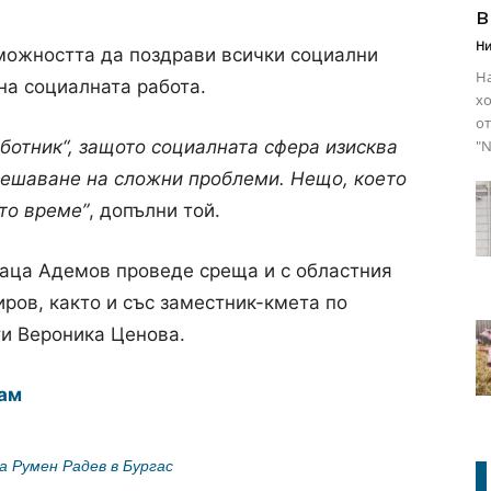
в
Ни
можността да поздрави всички социални
На
на социалната работа.
хо
от
"N
ботник“, защото социалната сфера изисква
 решаване на сложни проблеми. Нещо, което
то време”
, допълни той.
раца Адемов проведе среща и с областния
ров, както и със заместник-кмета по
и Вероника Ценова.
ам
 Румен Радев в Бургас