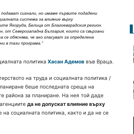
 подават сигнали, но имаме първите подадени
циалната система за влияние върху
те Якоруда, Белица от Благоевградския регион.
н, от Северозападна България, които са свързани
 се обяснява, че ако гласуват за определена
ни в тази програма.“
циалната политика
Хасан Адемов
във Враца.
ерството на труда и социалната политика /
планиране беше последната среща на
е района за планиране. На нея той даде
 агенциите
да не допускат влияние върху
 на социалната политика, както и да не се