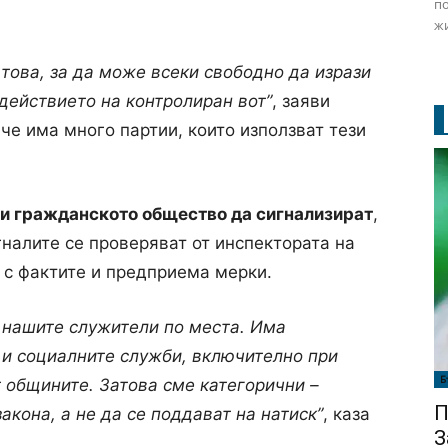
по
жи
това, за да може всеки свободно да изрази
здействието на контролиран вот”
, заяви
че има много партии, които използват тези
и гражданското общество да сигнализират
,
гналите се проверяват от инспектората на
 с фактите и предприема мерки.
д нашите служители по места. Има
и социалните служби, включително при
Б
 общините. Затова сме категорични –
П
акона, а не да се поддават на натиск”
, каза
З