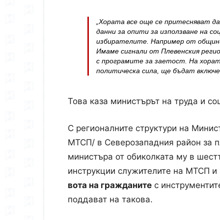
„Хората все още се притесняват да
данни за опити за използване на со
избирателите. Например от общини
Имаме сигнали от Плевенския регио
с програмите за заетост. На хората
политическа сила, ще бъдат включе
Това каза министърът на труда и со
С регионалните структури на Минист
МТСП/ в Северозападния район за 
министъра от обиколката му в шестт
инструкции служителите на МТСП и
вота на гражданите
с инструментите
поддават на такова.