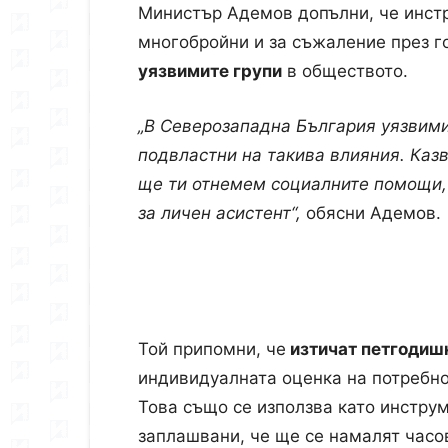
Министър Адемов допълни, че инстр
многобройни и за съжаление през г
уязвимите групи
в обществото.
„В Северозападна България уязвимит
подвластни на такива влияния. Казв
ще ти отнемем социалните помощи, 
за личен асистент“,
обясни Адемов.
Той припомни, че
изтичат петгодиш
индивидуалната оценка на потребно
Това също се използва като инструм
заплашвани, че ще се намалят часов