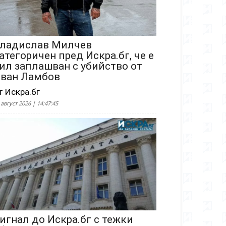
ладислав Милчев
атегоричен пред Искра.бг, че е
ил заплашван с убийство от
ван Ламбов
т Искра.бг
 август 2026 | 14:47:45
игнал до Искра.бг с тежки