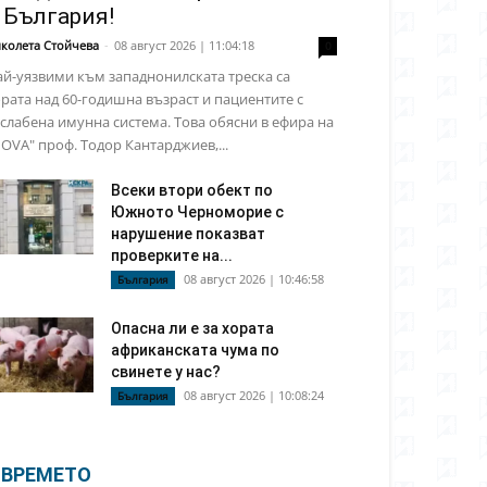
 България!
колета Стойчева
-
08 август 2026 | 11:04:18
0
й-уязвими към западнонилската треска са
рата над 60-годишна възраст и пациентите с
слабена имунна система. Това обясни в ефира на
OVA" проф. Тодор Кантарджиев,...
Всеки втори обект по
Южното Черноморие с
нарушение показват
проверките на...
08 август 2026 | 10:46:58
България
Опасна ли е за хората
африканската чума по
свинете у нас?
08 август 2026 | 10:08:24
България
ВРЕМЕТО