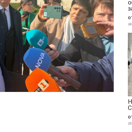
о
з
о
06
Н
С
о
05