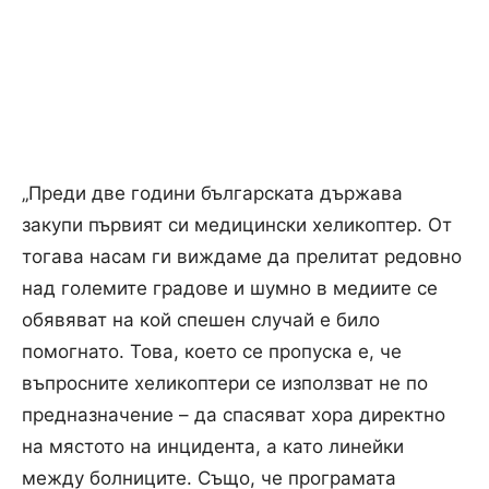
„Преди две години българската държава
закупи първият си медицински хеликоптер. От
тогава насам ги виждаме да прелитат редовно
над големите градове и шумно в медиите се
обявяват на кой спешен случай е било
помогнато. Това, което се пропуска е, че
въпросните хеликоптери се използват не по
предназначение – да спасяват хора директно
на мястото на инцидента, а като линейки
между болниците. Също, че програмата