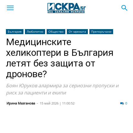
България
Любопитно
Общество
От мрежата
Препоръчани
Медицинските
хеликоптери в България
летят без защита от
дронове?
Боян Юруков алармира за сериозни пропуски и
риск за пациенти и екипи
Ирина Мазганова
-
15 май 2026 | 11:00:52
32
0