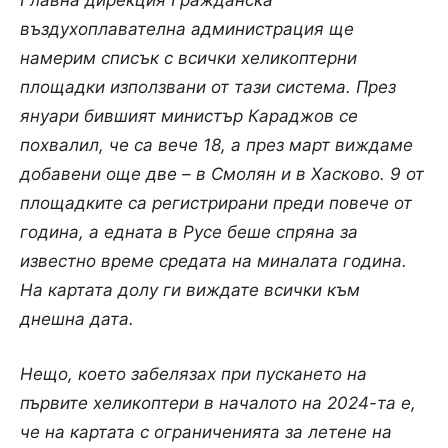
Главна дирекция Гражданска
въздухоплавателна администрация ще
намерим списък с всички хеликоптерни
площадки използвани от тази система. През
януари бившият министър Караджов се
похвалил, че са вече 18, а през март виждаме
добавени още две – в Смолян и в Хасково. 9 от
площадките са регистрирани преди повече от
година, а едната в Русе беше спряна за
известно време средата на миналата година.
На картата долу ги виждате всички към
днешна дата.
Нещо, което забелязах при пускането на
първите хеликоптери в началото на 2024-та е,
че на картата с ограниченията за летене на