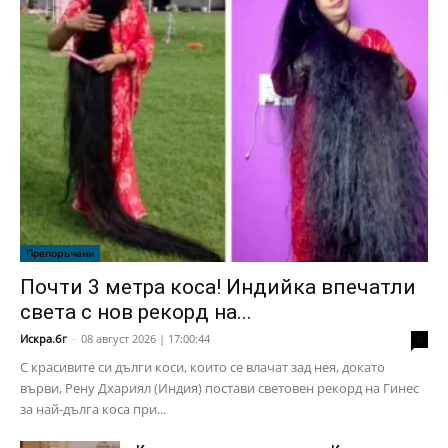
Препоръчани
Почти 3 метра коса! Индийка впечатли
света с нов рекорд на...
Искра.бг
-
08 август 2026 | 17:00:44
0
С красивите си дълги коси, които се влачат зад нея, докато
върви, Рену Дхариял (Индия) постави световен рекорд на Гинес
за най-дълга коса при...