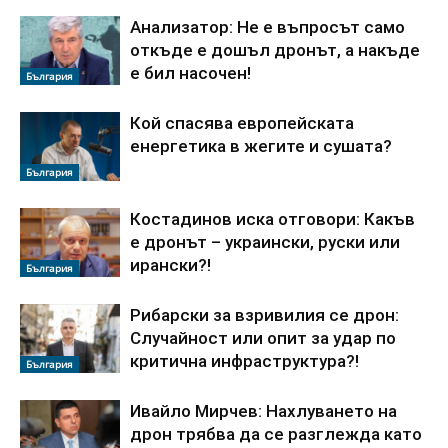
Анализатор: Не е въпросът само
откъде е дошъл дронът, а накъде
е бил насочен!
България
Кой спасява европейската
енергетика в жегите и сушата?
България
Костадинов иска отговори: Какъв
е дронът – украински, руски или
ирански?!
България
Рибарски за взривилия се дрон:
Случайност или опит за удар по
критична инфраструктура?!
България
Ивайло Мирчев: Нахлуването на
дрон трябва да се разглежда като