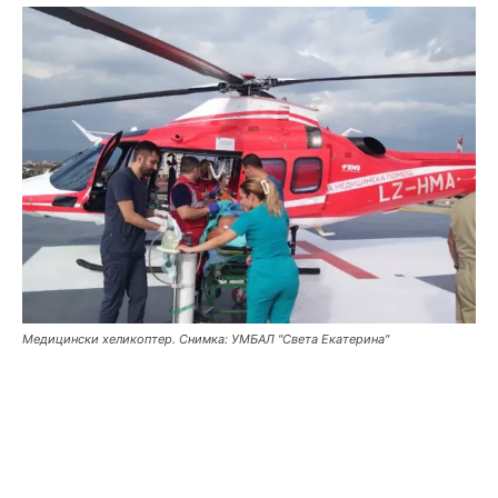
Медицински хеликоптер. Снимка: УМБАЛ "Света Екатерина"