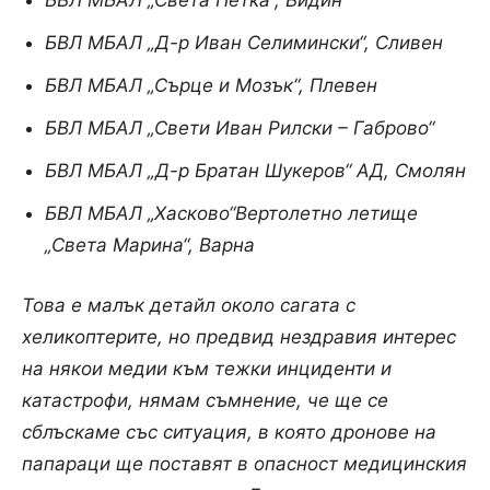
БВЛ МБАЛ „Света Петка“, Видин
БВЛ МБАЛ „Д-р Иван Селимински“, Сливен
БВЛ МБАЛ „Сърце и Мозък“, Плевен
БВЛ МБАЛ „Свети Иван Рилски – Габрово“
БВЛ МБАЛ „Д-р Братан Шукеров“ АД, Смолян
БВЛ МБАЛ „Хасково“
Вертолетно летище
„Света Марина“, Варна
Това е малък детайл около сагата с
хеликоптерите, но предвид нездравия интерес
на някои медии към тежки инциденти и
катастрофи, нямам съмнение, че ще се
сблъскаме със ситуация, в която дронове на
папараци ще поставят в опасност медицинския