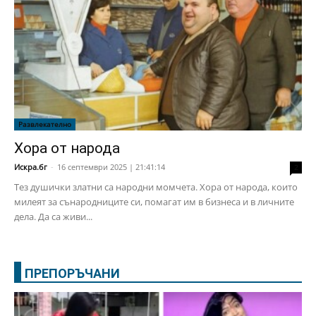
Развлекателно
Хора от народа
Искра.бг
-
16 септември 2025 | 21:41:14
2
Тез душички златни са народни момчета. Хора от народа, които
милеят за сънародниците си, помагат им в бизнеса и в личните
дела. Да са живи...
ПРЕПОРЪЧАНИ