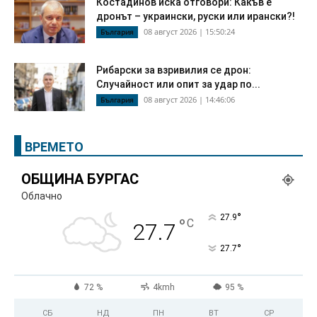
Костадинов иска отговори: Какъв е
дронът – украински, руски или ирански?!
08 август 2026 | 15:50:24
България
Рибарски за взривилия се дрон:
Случайност или опит за удар по...
08 август 2026 | 14:46:06
България
ВРЕМЕТО
ОБЩИНА БУРГАС
Облачно
°
27.9
°
C
27.7
°
27.7
72 %
4kmh
95 %
СБ
НД
ПН
ВТ
СР