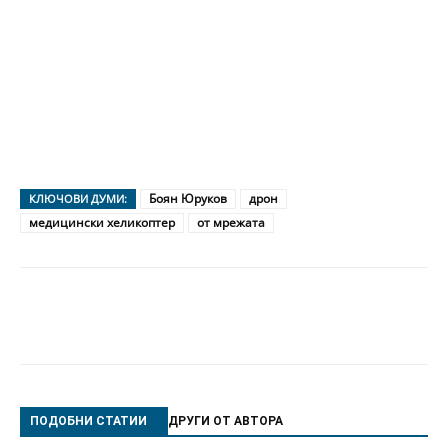
Боян Юруков
дрон
КЛЮЧОВИ ДУМИ:
медицински хеликоптер
от мрежата
ПОДОБНИ СТАТИИ
ДРУГИ ОТ АВТОРА