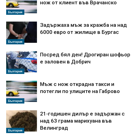
нож от клиент във Врачанско
България
Задържаха мъж за кражба на над
6000 евро от жилище в Бургас
България
Посред бял ден! Дрогиран шофьор
е заловен в Добрич
България
Мъж с нож открадна такси и
потегли по улиците на Габрово
България
21-годишен дилър е задържан с
над 63 грама марихуана във
Велинград
България