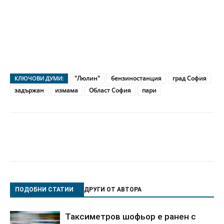
"Люлин"
бензиностанция
град София
КЛЮЧОВИ ДУМИ:
задържан
измама
Област София
пари
ПОДОБНИ СТАТИИ
ДРУГИ ОТ АВТОРА
Таксиметров шофьор е ранен с