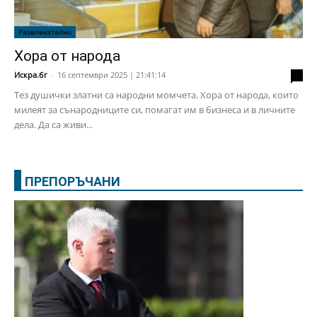
Развлекателно
Хора от народа
Искра.бг
-
16 септември 2025 | 21:41:14
2
Тез душички златни са народни момчета. Хора от народа, които
милеят за сънародниците си, помагат им в бизнеса и в личните
дела. Да са живи...
ПРЕПОРЪЧАНИ