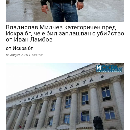
Владислав Милчев категоричен пред
Искра.бг, че е бил заплашван с убийство
от Иван Ламбов
от Искра.бг
06 август 2026 | 14:47:45