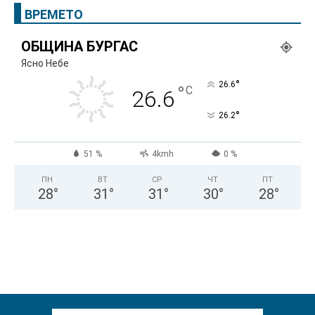
ВРЕМЕТО
ОБЩИНА БУРГАС
Ясно Небе
°
26.6
°
C
26.6
°
26.2
51 %
4kmh
0 %
ПН
ВТ
СР
ЧТ
ПТ
28
°
31
°
31
°
30
°
28
°