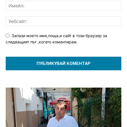
Запази моето име,поща,и сайт в този браузер за
следващият път ,когато коментирам.