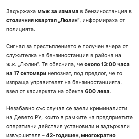
Задържаха
мъж за измама
в бензиностанция в
столичния квартал „Люлин“
, информираха от
полицията.
Сигнал за престъплението е получен вчера от
служителка на бензиностанция в района на
ж.к. „Люлин“. Тя обяснила, че
около 13:00 часа
на 17 октомври
непознат, под предлог, че го
изпраща управителят на бензиностанцията,
взел от касиерката на обекта
600 лева
.
Незабавно със случая се заели криминалисти
на Девето РУ, които в рамките на предприетите
оперативни действия установили и задържали
извършителя
– 42-годишен, многократно