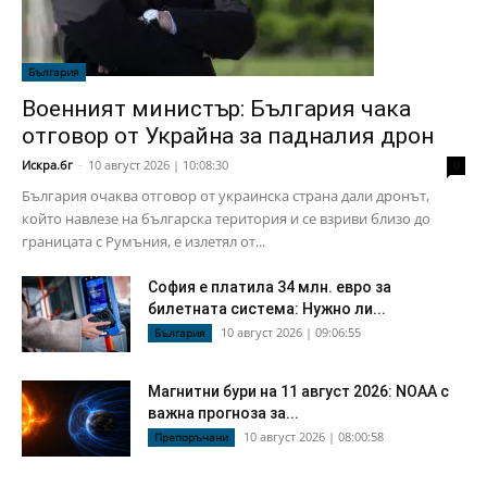
България
Военният министър: България чака
отговор от Украйна за падналия дрон
Искра.бг
-
10 август 2026 | 10:08:30
0
България очаква отговор от украинска страна дали дронът,
който навлезе на българска територия и се взриви близо до
границата с Румъния, е излетял от...
София е платила 34 млн. евро за
билетната система: Нужно ли...
10 август 2026 | 09:06:55
България
Магнитни бури на 11 август 2026: NOAA с
важна прогноза за...
10 август 2026 | 08:00:58
Препоръчани