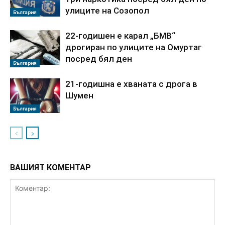
улиците на Созопол
България
22-годишен е карал „БМВ“
дрогиран по улиците на Омуртаг
посред бял ден
България
21-годишна е хваната с дрога в
Шумен
България
ВАШИЯТ КОМЕНТАР