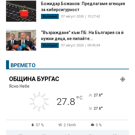
Божидар Божанов: Предлагаме агенция
за киберсигурност
07 август 2026 | 10:27:42
България
“Възраждане” към ПБ: На България са ѝ
нужни деца, не пипайте...
07 август 2026 | 09:45:04
България
ВРЕМЕТО
ОБЩИНА БУРГАС
Ясно Небе
°
27.8
°
C
27.8
°
27.8
57 %
2.1kmh
0 %