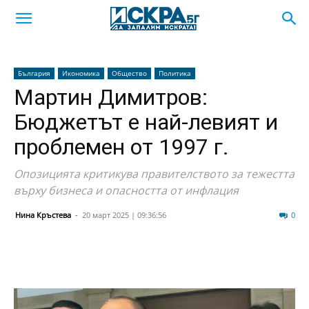
България
Икономика
Общество
Политика
Мартин Димитров:
Бюджетът е най-левият и
проблемен от 1997 г.
Опозицията критикува правителството за тежестта
върху бизнеса и опасността от инфлация
Нина Кръстева
-
20 март 2025 | 09:36:56
55
0