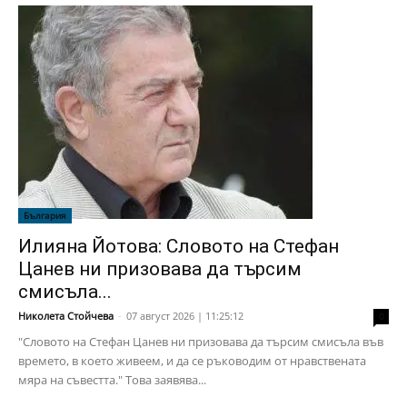
България
Илияна Йотова: Словото на Стефан
Цанев ни призовава да търсим
смисъла...
Николета Стойчева
-
07 август 2026 | 11:25:12
0
"Словото на Стефан Цанев ни призовава да търсим смисъла във
времето, в което живеем, и да се ръководим от нравствената
мяра на съвестта." Това заявява...