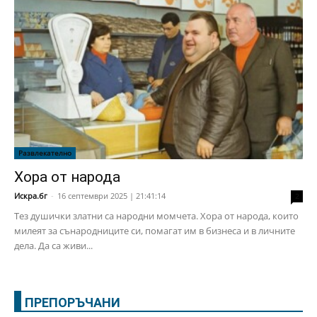
Развлекателно
Хора от народа
Искра.бг
-
16 септември 2025 | 21:41:14
2
Тез душички златни са народни момчета. Хора от народа, които
милеят за сънародниците си, помагат им в бизнеса и в личните
дела. Да са живи...
ПРЕПОРЪЧАНИ