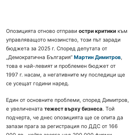
Опозицията отново отправи
остри критики
към
управляващото мнозинство, този път заради
бюджета за 2025 г. Според депутата от
„Демократична България“
Мартин Димитров
,
това е най-левият и проблемен бюджет от
1997 г. насам, а негативните му последици ще
се усещат години наред.
Един от основните проблеми, според Димитров,
е увеличената
тежест върху бизнеса
. Той
подчерта, че днес опозицията ще се опита да
запази прага за регистрация по ДДС от 166
000 лв., който засяга над 200 000 фирми.