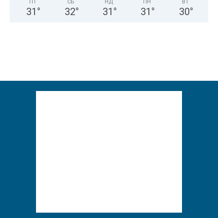
ПТ
СБ
НД
ПН
ВТ
31
°
32
°
31
°
31
°
30
°