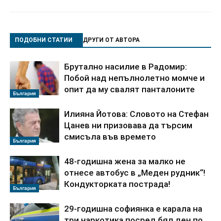
ПОДОБНИ СТАТИИ
ДРУГИ ОТ АВТОРА
Брутално насилие в Радомир:
Побой над непълнолетно момче и
опит да му свалят панталоните
България
Илияна Йотова: Словото на Стефан
Цанев ни призовава да търсим
смисъла във времето
България
48-годишна жена за малко не
отнесе автобус в „Меден рудник“!
Кондукторката пострада!
България
29-годишна софиянка е карала на
три наркотика посред бял ден по