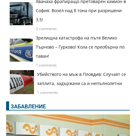
Хванаха фрапиращо претоварен камион в
София: Возел над 8 тона при разрешени
3.5!
2 comments
Зрелищна катастрофа на пътя Велико
Търново – Гурково! Кола се преобърна по
таван!
1 comments
Убийството на мъж в Пловдив: Случаят се
заплита, задържани са и непълнолетни
1 comments
ЗАБАВЛЕНИЕ