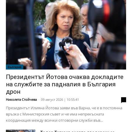
България
Президентът Йотова очаква докладите
на службите за падналия в България
дрон
Николета Стойчева
-
09 август 2026 | 10:55:41
0
Президентът Илияна Йотова заяви във Варна, че е в постоянна
връзка с Министерския съвет и че има непрекъсната
координация между всички отговорни служби във...