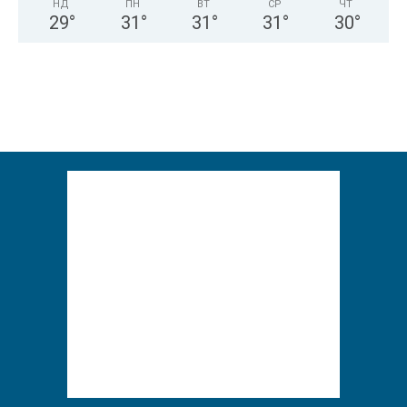
НД
ПН
ВТ
СР
ЧТ
29
°
31
°
31
°
31
°
30
°