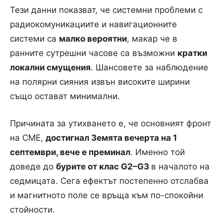
Тези данни показват, че системни проблеми с
радиокомуникациите
и навигационните
системи са
малко вероятни
, макар че в
ранните сутрешни часове са възможни
кратки
локални смущения
. Шансовете за наблюдение
на полярни сияния извън високите ширини
също остават минимални.
Причината за утихването е, че основният фронт
на CME,
достигнал Земята вечерта на 1
септември, вече е преминал
. Именно той
доведе до
бурите от клас G2
–G3
в началото на
седмицата. Сега ефектът постепенно отслабва
и магнитното поле се връща към по-спокойни
стойности.