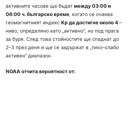
активните часове ще бъдат
между 03:00 и
06:00 ч. българско време
, когато се очаква
геомагнитният индекс
Kp
да достигне около 4
–
ниво, определяно като
„
активно“
, но под прага
за буря. След това стойностите ще спаднат до
2
–3
през деня и ще се задържат в
„
тихо
–
слабо
активен“
диапазон.
NOAA отчита вероятност от: