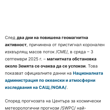
След
два дни на повишена геомагнитна
активност
, причинена от пристигнал
коронален
изхвърлящ масов поток /CME/, в сряда
– 3
септември 2025 г.
–
магнитната обстановка
около Земята се очаква да се успокои
. Това
показват официалните данни на
Националната
администрация по океански и атмосферни
изследвания на САЩ /NOAA/
.
Според прогнозата на Центъра за космически
метеорологични прогнози /SWPC/ най-