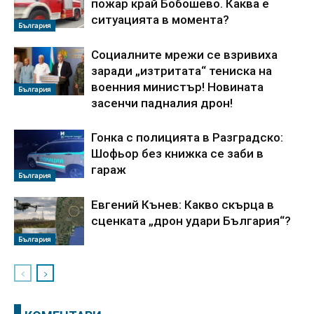
пожар край Бобошево. Каква е
ситуацията в момента?
България
Социалните мрежи се взривиха
заради „изтритата“ тениска на
военния министър! Новината
България
засенчи падналия дрон!
Гонка с полицията в Разградско:
Шофьор без книжка се заби в
гараж
България
Евгений Кънев: Какво скърца в
сценката „дрон удари България“?
България