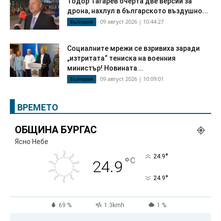
Тодор Тагарев очерта две версии за
дрона, нахлул в българското въздушно...
09 август 2026 | 10:44:27
България
Социалните мрежи се взривиха заради
„изтритата“ тениска на военния
министър! Новината...
09 август 2026 | 10:09:01
България
ВРЕМЕТО
ОБЩИНА БУРГАС
Ясно Небе
°
24.9
°
C
24.9
°
24.9
69 %
1.3kmh
1 %