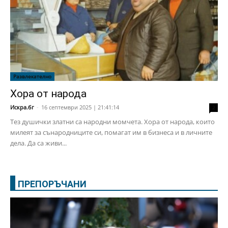
Развлекателно
Хора от народа
Искра.бг
-
16 септември 2025 | 21:41:14
2
Тез душички златни са народни момчета. Хора от народа, които
милеят за сънародниците си, помагат им в бизнеса и в личните
дела. Да са живи...
ПРЕПОРЪЧАНИ