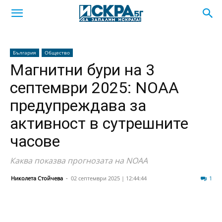
България
Общество
Магнитни бури на 3
септември 2025: NOAA
предупреждава за
активност в сутрешните
часове
Каква показва прогнозата на NOAA
Николета Стойчева
-
02 септември 2025 | 12:44:44
365
1