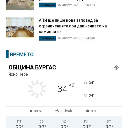
07 август 2026 | 14:00:23
България
АПИ ще пише нова заповед за
ограниченията при движението на
камионите
07 август 2026 | 12:49:40
България
ВРЕМЕТО
ОБЩИНА БУРГАС
Ясно Небе
°
34
°
C
34
°
34
33 %
3.1kmh
0 %
ПТ
СБ
НД
ПН
ВТ
32
°
32
°
33
°
31
°
30
°