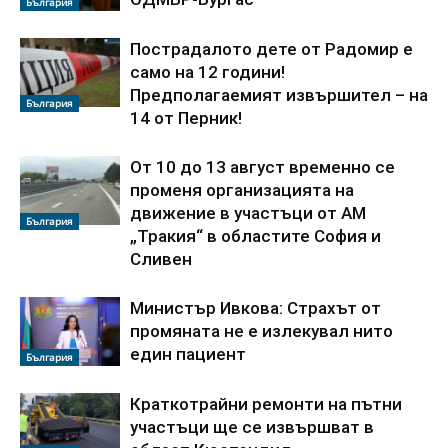
България
Пострадалото дете от Радомир е
само на 12 години!
Предполагаемият извършител – на
България
14 от Перник!
От 10 до 13 август временно се
променя организацията на
движение в участъци от АМ
България
„Тракия“ в областите София и
Сливен
Министър Ивкова: Страхът от
промяната не е излекувал нито
един пациент
България
Краткотрайни ремонти на пътни
участъци ще се извършват в