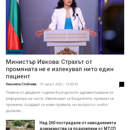
България
Министър Ивкова: Страхът от
промяната не е излекувал нито един
пациент
Николета Стойчева
-
07 август 2026 | 15:00:43
0
Повече от двадесет години българското здравеопазване се
реформира на части. Увеличават се бюджетите, приемат се
промени, създават се нови правила, но въпросът, който
дължим...
Над 260 пострадали от наводненията
домакинства са подкрепени от МТСП