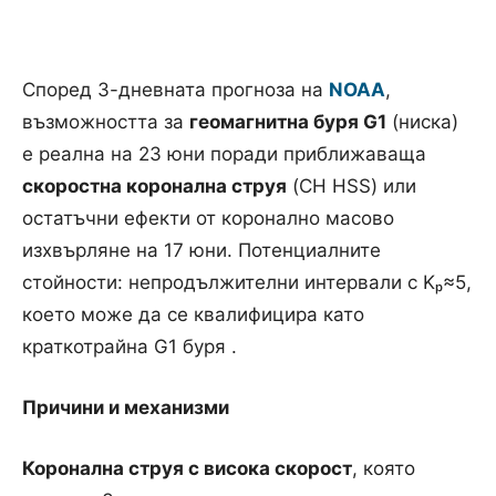
Според 3-дневната прогноза на
NOAA
,
възможността за
геомагнитна буря G1
(ниска)
е реална на 23 юни поради приближаваща
скоростна коронална струя
(CH HSS) или
остатъчни ефекти от коронално масово
изхвърляне на 17 юни. Потенциалните
стойности: непродължителни интервали с Kₚ≈5,
което може да се квалифицира като
краткотрайна G1 буря .
Причини и механизми
Коронална струя с висока скорост
, която