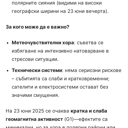
полярните сияния (видими на високи
географски ширини на 23 юни вечерта).
За кого може да е важно?
Метеочувствителни хора
: съветва се
избягване на интензивно натоварване в
стресови ситуации.
Технически системи
: няма сериозни рискове
– събитията са слаби и кратковременни;
сателити и електросистеми остават без
значими смущения.
На 23 юни 2025 се очаква
кратка и слаба
геомагнитна активност
(G1)—ефектите са
минимални, но за хора в полярни райони или