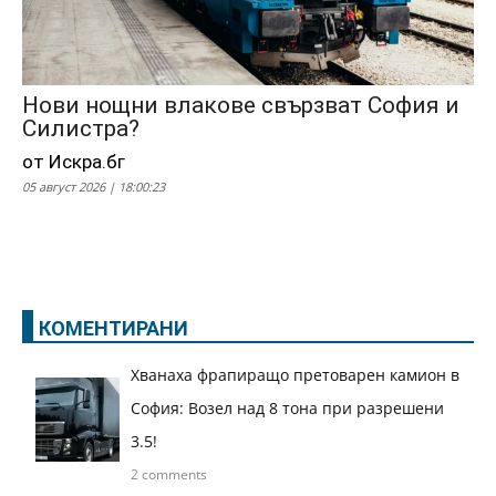
Нови нощни влакове свързват София и
Силистра?
от Искра.бг
05 август 2026 | 18:00:23
КОМЕНТИРАНИ
Хванаха фрапиращо претоварен камион в
София: Возел над 8 тона при разрешени
3.5!
2 comments