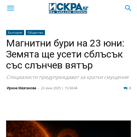
България
Общество
Магнитни бури на 23 юни:
Земята ще усети сблъсък
със слънчев вятър
Специалисти предупреждават за кратки смущения
Ирина Мазганова
-
22 юни 2025 | 15:34:44
1080
0