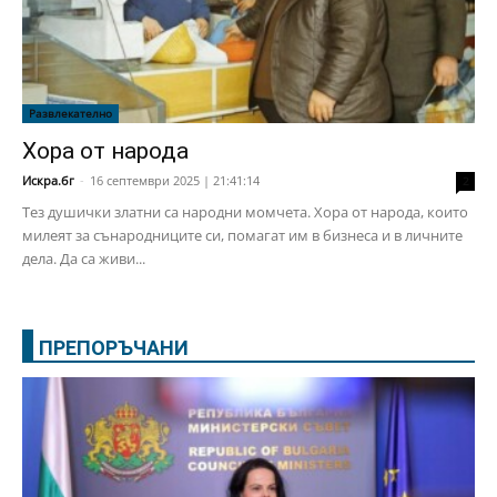
Развлекателно
Хора от народа
Искра.бг
-
16 септември 2025 | 21:41:14
2
Тез душички златни са народни момчета. Хора от народа, които
милеят за сънародниците си, помагат им в бизнеса и в личните
дела. Да са живи...
ПРЕПОРЪЧАНИ