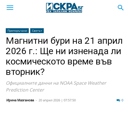
Препоръчани
Светът
Магнитни бури на 21 април
2026 г.: Ще ни изненада ли
космическото време във
вторник?
Официалните данни на NOAA Space Weather
Prediction Center
Ирина Мазганова
-
20 април 2026 | 07:57:50
640
0