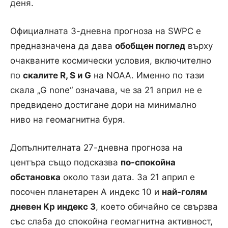
деня.
Официалната 3-дневна прогноза на SWPC е
предназначена да дава
обобщен поглед
върху
очакваните космически условия, включително
по
скалите R, S и G
на NOAA. Именно по тази
скала „G none“ означава, че за 21 април не е
предвидено достигане дори на минимално
ниво на геомагнитна буря.
Допълнителната 27-дневна прогноза на
центъра също подсказва
по-спокойна
обстановка
около тази дата. За 21 април е
посочен планетарен A индекс 10 и
най-голям
дневен Kp индекс 3
, което обичайно се свързва
със слаба до спокойна геомагнитна активност,