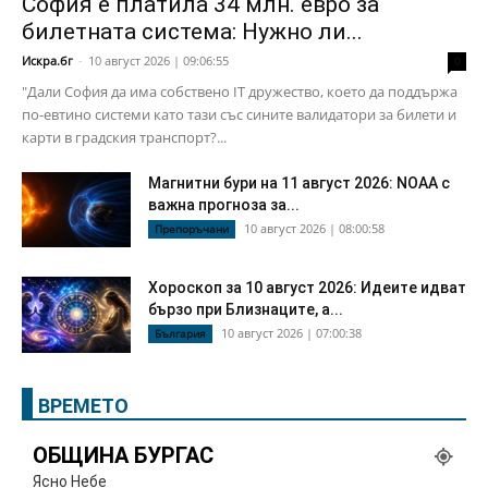
София е платила 34 млн. евро за
билетната система: Нужно ли...
Искра.бг
-
10 август 2026 | 09:06:55
0
"Дали София да има собствено IT дружество, което да поддържа
по-евтино системи като тази със сините валидатори за билети и
карти в градския транспорт?...
Магнитни бури на 11 август 2026: NOAA с
важна прогноза за...
10 август 2026 | 08:00:58
Препоръчани
Хороскоп за 10 август 2026: Идеите идват
бързо при Близнаците, а...
10 август 2026 | 07:00:38
България
ВРЕМЕТО
ОБЩИНА БУРГАС
Ясно Небе