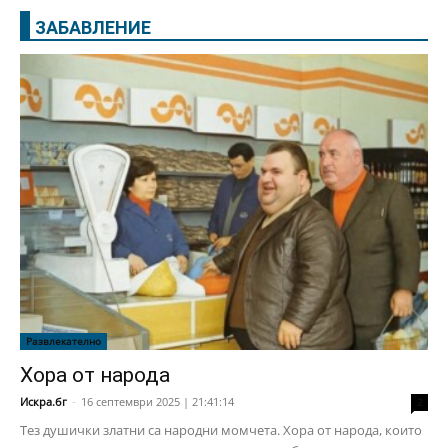
ЗАБАВЛЕНИЕ
Развлекателно
Хора от народа
Искра.бг
-
16 септември 2025 | 21:41:14
2
Тез душички златни са народни момчета. Хора от народа, които