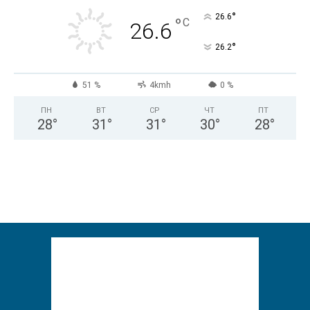
°
26.6
°
C
26.6
°
26.2
51 %
4kmh
0 %
ПН
ВТ
СР
ЧТ
ПТ
28
°
31
°
31
°
30
°
28
°