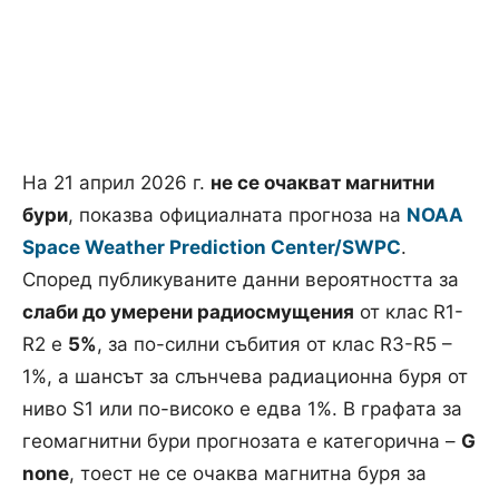
На 21 април 2026 г.
не се очакват магнитни
бури
, показва официалната прогноза на
NOAA
Space Weather Prediction Center/SWPC
.
Според публикуваните данни вероятността за
слаби до умерени радиосмущения
от клас R1-
R2 е
5%
, за по-силни събития от клас R3-R5 –
1%, а шансът за слънчева радиационна буря от
ниво S1 или по-високо е едва 1%. В графата за
геомагнитни бури прогнозата е категорична –
G
none
, тоест не се очаква магнитна буря за