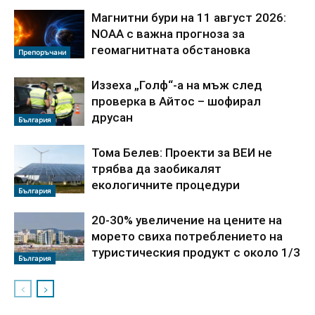
Магнитни бури на 11 август 2026:
NOAA с важна прогноза за
геомагнитната обстановка
Препоръчани
Иззеха „Голф“-а на мъж след
проверка в Айтос – шофирал
друсан
България
Тома Белев: Проекти за ВЕИ не
трябва да заобикалят
екологичните процедури
България
20-30% увеличение на цените на
морето свиха потреблението на
туристическия продукт с около 1/3
България