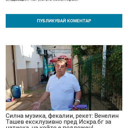
Силна музика, фекалии, рекет: Венелин
Ташев ексклузивно пред Искра.бг за
натиска, на който е подложен!