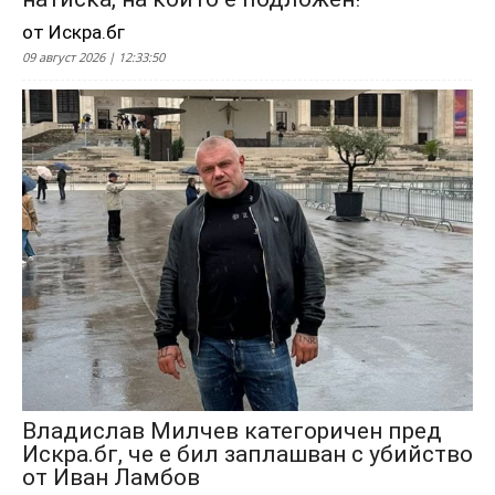
от Искра.бг
09 август 2026 | 12:33:50
Владислав Милчев категоричен пред
Искра.бг, че е бил заплашван с убийство
от Иван Ламбов