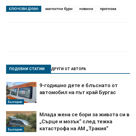
магнитни бури
новини
прогноза
КЛЮЧОВИ ДУМИ:
ПОДОБНИ СТАТИИ
ДРУГИ ОТ АВТОРА
9-годишно дете е блъснато от
автомобил на път край Бургас
България
Млада жена се бори за живота си в
„Сърце и мозък“ след тежка
катастрофа на АМ „Тракия“
България