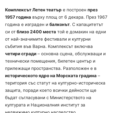
Комплексът Летен театър
е построен
през
1957 година
върху площ от 6 декара. През 1967
година е изграден и
балконът
. С капацитетът
си от
близо 2400 места
той е домакин на едни
от най-значимите фестивали и културни
събития във Варна. Комплексът включва
четири сгради
– основна сцена, обслужващи и
технически помещения, билетен център и
прилежащи пространства. Разположен е в
историческото ядро на Морската градина
–
територия със статут на културно-историческа
защита, поради което всички дейности ще
бъдат съгласувани с Министерството на
културата и Националния институт за
недвижимо културно наследство.