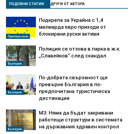
ПОДОБНИ СТАТИИ
ДРУГИ ОТ АВТОРА
Подкрепа за Украйна с 1,4
милиарда евро приходи от
блокирани руски активи
Препоръчани
Полиция се отзова в парка в ж.к.
„Славейков“ след скандал
България
По‑добрата свързаност ще
превърне България в по-
предпочитана туристическа
България
дестинация
МЗ: Няма да бъдат закривани
работещи структури в системата
на държавния здравен контрол
България