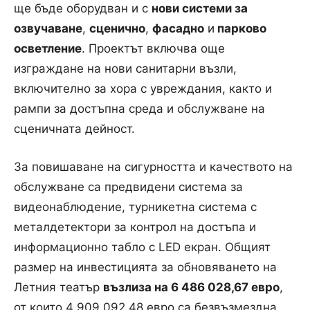
ще бъде оборудван и с
нови системи за
озвучаване
,
сценично
,
фасадно
и
парково
осветление
. Проектът включва още
изграждане на нови санитарни възли,
включително за хора с увреждания, както и
рампи за достъпна среда и обслужване на
сценичната дейност.
За повишаване на сигурността и качеството на
обслужване са предвидени система за
видеонаблюдение, турникетна система с
металдетектори за контрол на достъпа и
информационно табло с LED екран. Общият
размер на инвестицията за обновяването на
Летния театър
възлиза на 6 486 028,67 евро
,
от които 4 909 092,48 евро са безвъзмездна