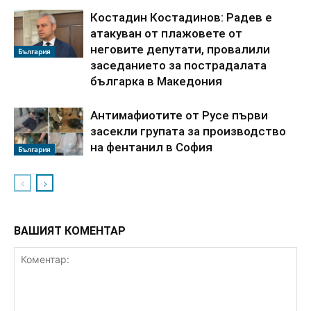
Костадин Костадинов: Радев е
атакуван от плажoвете от
неговите депутати, провалили
България
заседанието за пострадалата
българка в Македония
Антимафиотите от Русе първи
засекли групата за производство
на фентанил в София
България
ВАШИЯТ КОМЕНТАР