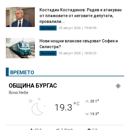
Костадин Костадинов: Радев е атакуван
от плажoвете от неговите депутати,
провалили...
05 август 2026 | 19:00:59
България
Нови нощни влакове свързват София и
Силистра?
05 август 2026 | 18:00:23
България
ВРЕМЕТО
ОБЩИНА БУРГАС
Ясно Небе
°
20.1
°
C
19.3
°
19.3
99 %
5.8kmh
0 %