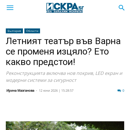
България
Области
Летният театър във Варна
се променя изцяло? Ето
какво предстои!
Реконструкцията включва нов покрив, LED екран и
модерни системи за сигурност
Ирина Мазганова
-
12 юни 2026 | 15:28:57
64
0