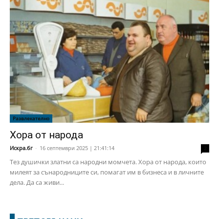
Развлекателно
Хора от народа
Искра.бг
-
16 септември 2025 | 21:41:14
2
Тез душички златни са народни момчета. Хора от народа, които
милеят за сънародниците си, помагат им в бизнеса и в личните
дела. Да са живи...