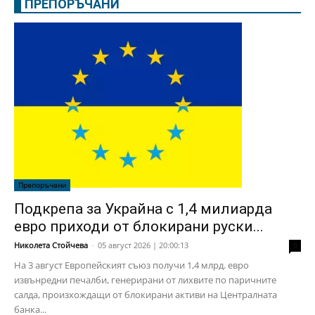
ПРЕПОРЪЧАНИ
Препоръчани
Подкрепа за Украйна с 1,4 милиарда
евро приходи от блокирани руски...
Николета Стойчева
-
05 август 2026 | 20:00:13
0
На 3 август Европейският съюз получи 1,4 млрд. евро
извънредни печалби, генерирани от лихвите по паричните
салда, произхождащи от блокирани активи на Централната
банка...