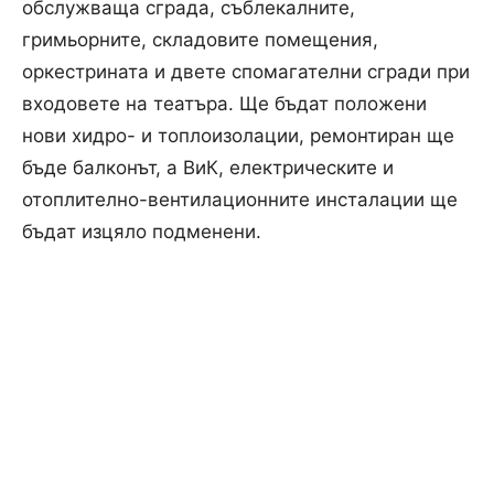
обслужваща сграда, съблекалните,
гримьорните, складовите помещения,
оркестрината и двете спомагателни сгради при
входовете на театъра. Ще бъдат положени
нови хидро- и топлоизолации, ремонтиран ще
бъде балконът, а ВиК, електрическите и
отоплително-вентилационните инсталации ще
бъдат изцяло подменени.