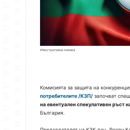
Илюстративна снимка
Комисията за защита на конкуренци
потребителите /КЗП/
започват спеш
на евентуален спекулативен ръст н
България.
Председателят на КЗК доц. Росен 