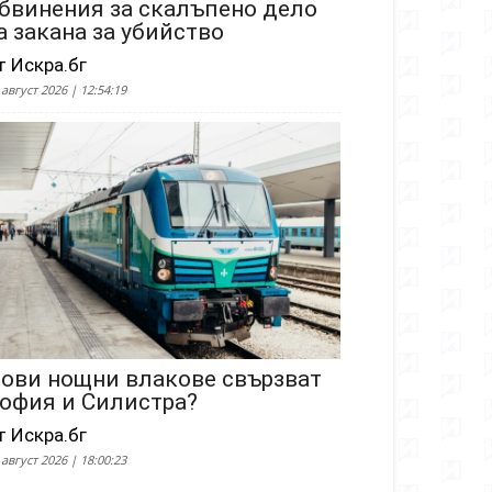
бвинения за скалъпено дело
а закана за убийство
т Искра.бг
 август 2026 | 12:54:19
ови нощни влакове свързват
офия и Силистра?
т Искра.бг
 август 2026 | 18:00:23