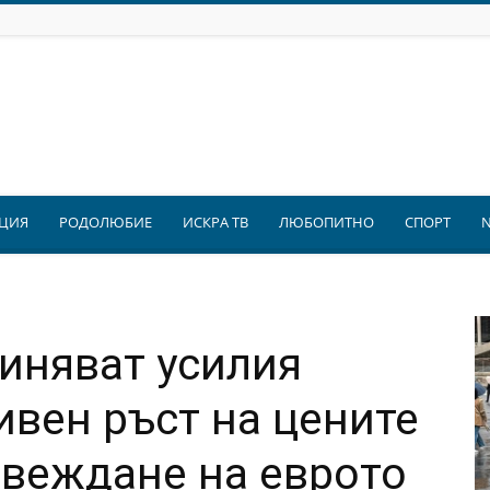
ЦИЯ
РОДОЛЮБИЕ
ИСКРА ТВ
ЛЮБОПИТНО
СПОРТ
иняват усилия
ивен ръст на цените
ъвеждане на еврото