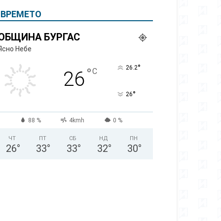
ВРЕМЕТО
ОБЩИНА БУРГАС
Ясно Небе
°
26.2
°
C
26
°
26
88 %
4kmh
0 %
ЧТ
ПТ
СБ
НД
ПН
26
°
33
°
33
°
32
°
30
°