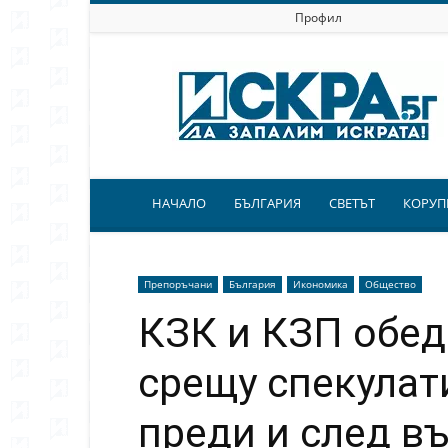
Профил
Искра.бг
НАЧАЛО
БЪЛГАРИЯ
СВЕТЪТ
КОРУП
Препоръчани
България
Икономика
Общество
КЗК и КЗП обед
срещу спекулат
преди и след в