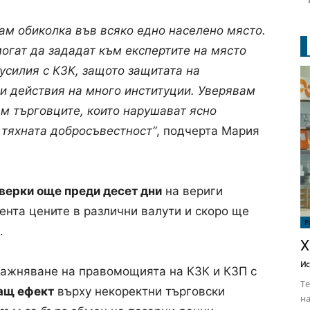
вам обиколка във всяко едно населено място.
могат да зададат към експертите на място
усилия с КЗК, защото защитата на
и действия на много институции. Уверявам
м търговците, които нарушават ясно
 тяхната добросъвестност“
, подчерта Мария
верки още преди десет дни
на вериги
ента цените в различни валути и скоро ще
Р
и.
Х
Ис
ражняване на правомощията на КЗК и КЗП с
Те
ащ ефект
върху некоректни търговски
на