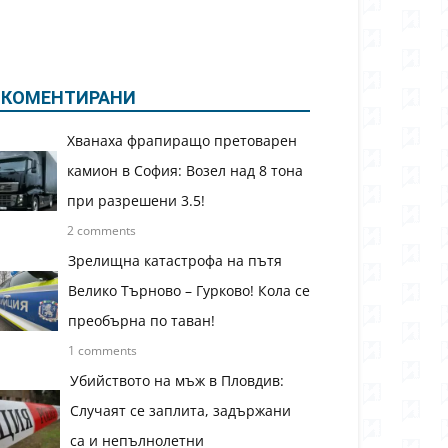
КОМЕНТИРАНИ
Хванаха фрапиращо претоварен
камион в София: Возел над 8 тона
при разрешени 3.5!
2 comments
Зрелищна катастрофа на пътя
Велико Търново – Гурково! Кола се
преобърна по таван!
1 comments
Убийството на мъж в Пловдив:
Случаят се заплита, задържани
са и непълнолетни