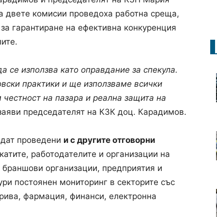
а двете комисии проведоха работна среща,
за гарантиране на ефективна конкуренция
лите.
а се използва като оправдание за спекула.
вски практики и ще използваме всички
 честност на пазара и реална защита на
 заяви председателят на КЗК доц. Карадимов.
ъдат проведени
и с другите отговорни
икатите, работодателите и организации на
с браншови организации, предприятия и
ури постоянен мониторинг в секторите със
орива, фармация, финанси, електронна