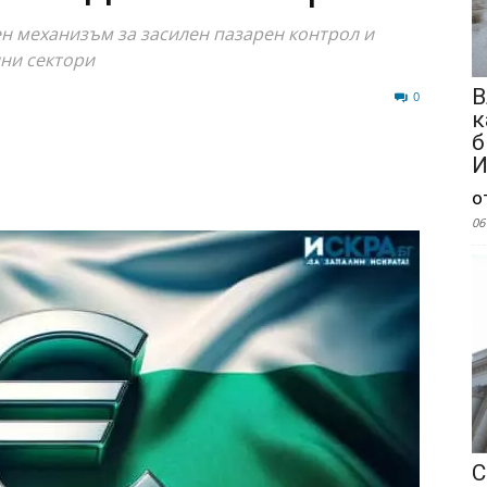
н механизъм за засилен пазарен контрол и
лни сектори
В
16
0
к
б
И
о
06
С