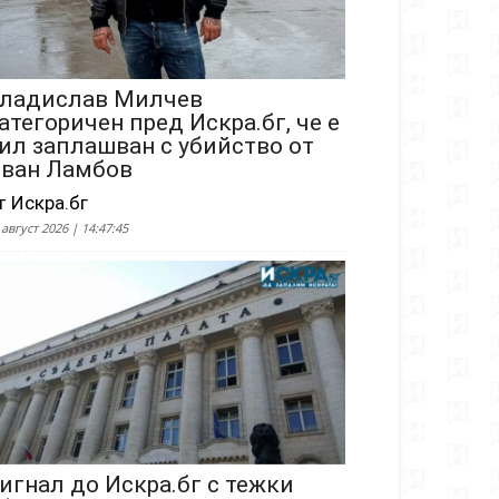
ладислав Милчев
атегоричен пред Искра.бг, че е
ил заплашван с убийство от
ван Ламбов
т Искра.бг
 август 2026 | 14:47:45
игнал до Искра.бг с тежки