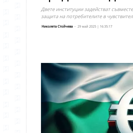
Двете институции задействат съвместе
защита на потребителите в чувствите
Николета Стойчева
-
29 май 2025 | 16:35:17
Сподели