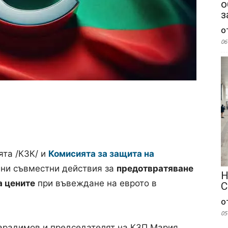
о
з
о
06
ята /КЗК/ и
Комисията за защита на
ни съвместни действия за
предотвратяване
Н
а цените
при въвеждане на еврото в
С
о
05
Карадимов и председателят на КЗП Мария