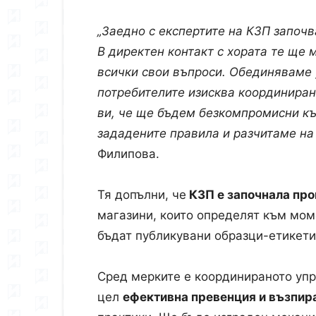
„Заедно с експертите на КЗП започ
В директен контакт с хората те ще 
всички свои въпроси. Обединяваме 
потребителите изисква координиран
ви, че ще бъдем безкомпромисни къ
зададените правила и разчитаме на
Филипова.
Тя допълни, че
КЗП е започнала про
магазини, които определят към мом
бъдат публикувани образци-етикет
Сред мерките е координираното уп
цел
ефективна превенция и възпир