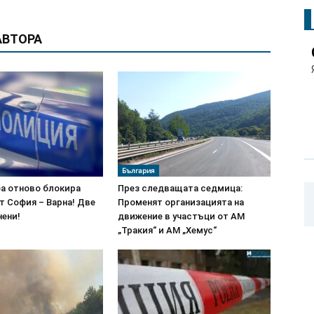
АВТОРА
България
а отново блокира
През следващата седмица:
т София – Варна! Две
Променят организацията на
нени!
движение в участъци от АМ
„Тракия“ и АМ „Хемус“