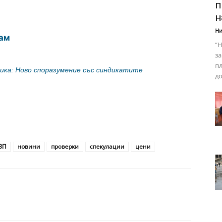
п
н
Ни
ам
“Н
за
пл
мика: Ново споразумение със синдикатите
до
ЗП
новини
проверки
спекулации
цени