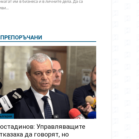
магат им в бизнеса и в личните дела. Да са
ви...
ПРЕПОРЪЧАНИ
ългария
остадинов: Управляващите
тказаха да говорят, но