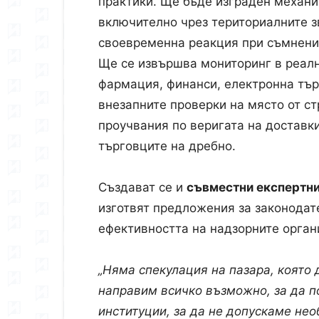
практики. Ще бъде изграден механи
включително чрез териториалните з
своевременна реакция при съмнения
Ще се извършва мониторинг в реалн
фармация, финанси, електронна тър
внезапните проверки на място от ст
проучвания по веригата на доставки
търговците на дребно.
Създават се и
съвместни експертни
изготвят предложения за законодат
ефективността на надзорните орган
„Няма спекулация на пазара, която 
направим всичко възможно, за да 
институции, за да не допускаме не