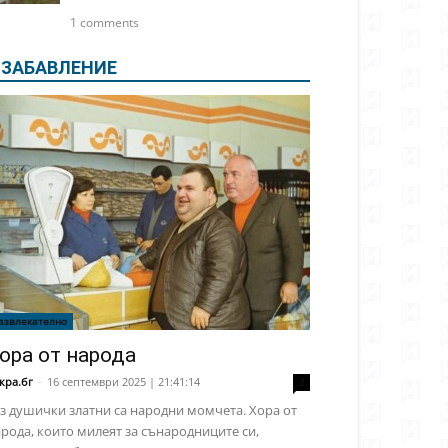
1 comments
ЗАБАВЛЕНИЕ
азвлекателно
ора от народа
кра.бг
-
16 септември 2025 | 21:41:14
2
з душички златни са народни момчета. Хора от
рода, които милеят за сънародниците си,