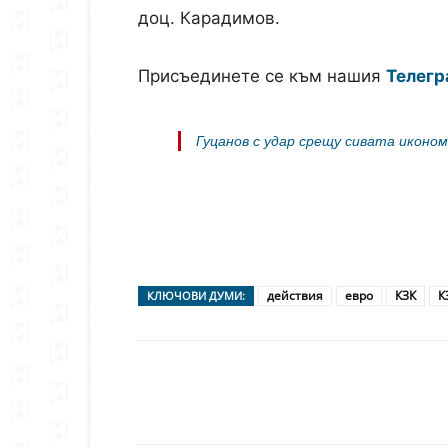
доц. Карадимов.
Присъединете се към нашия
Телегр
Гуцанов с удар срещу сивата иконо
действия
евро
КЗК
К
КЛЮЧОВИ ДУМИ:
Сподели