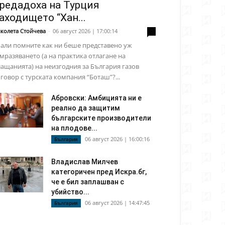
редадоха на Турция
аходището “Хан...
колета Стойчева
-
06 август 2026 | 17:00:14
0
али помните как ни беше представено уж
мразяването (а на практика отлагане на
ащанията) на неизгодния за България газов
говор с турската компания “Боташ”?...
Абровски: Амбицията ни е
реално да защитим
българските производители
на плодове...
06 август 2026 | 16:00:16
България
Владислав Милчев
категоричен пред Искра.бг,
че е бил заплашван с
убийство...
06 август 2026 | 14:47:45
България