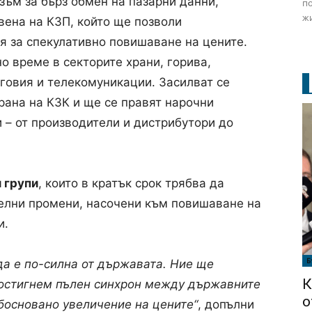
зъм за бърз обмен на пазарни данни,
по
жи
вена на КЗП, който ще позволи
 за спекулативно повишаване на цените.
о време в секторите храни, горива,
говия и телекомуникации. Засилват се
рана на КЗК и ще се правят нарочни
 – от производители и дистрибутори до
 групи
, които в кратък срок трябва да
елни промени, насочени към повишаване на
и.
Б
да е по-силна от държавата. Ние ще
К
постигнем пълен синхрон между държавните
о
обосновано увеличение на цените“
, допълни