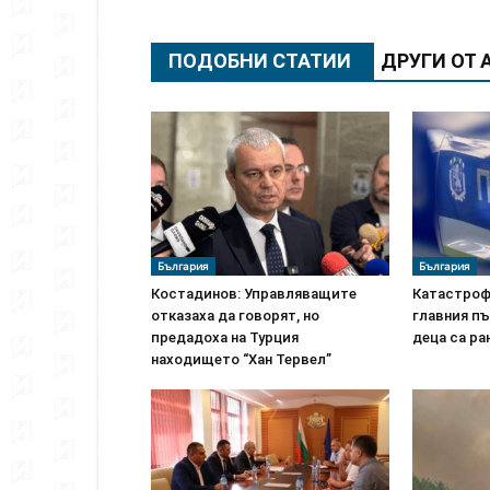
ПОДОБНИ СТАТИИ
ДРУГИ ОТ 
България
България
Костадинов: Управляващите
Катастроф
отказаха да говорят, но
главния пъ
предадоха на Турция
деца са ра
находището “Хан Тервел”