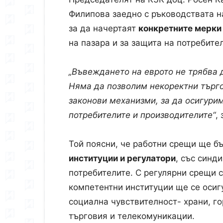
Филипова заедно с ръководствата н
за да начертаят
конкретните мерки
на пазара и за защита на потребите
„Въвеждането на еврото не трябва д
Няма да позволим некоректни търго
законови механизми, за да осигурим
потребителите и производителите“
,
Той поясни, че работни срещи ще б
институции и регулатори
, със синд
потребителите. С регулярни срещи 
компетентни институции ще се осиг
социална чувствителност- храни, г
търговия и телекомуникации.